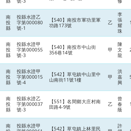
縣
號-3
修
李
南
投縣水證乙
【540】南投市軍功里軍
張
投
字第000080
乙
功路173號
耀
縣
號-1
珠
南
投縣水證甲
陳
【540】南投市中山街
投
字第000055
甲
文
356巷14號
縣
號-3
龍
南
投縣水證甲
洪
【542】草屯鎮中山里中
投
字第000015
甲
嘉
山南街11號1樓
縣
號-4
興
南
投縣水證乙
曾
【551】名間鄉大庄村南
投
字第000037
乙
春
田路4-9號
縣
號-3
蔭
南
投縣水證甲
許
【542】草屯鎮上林里民