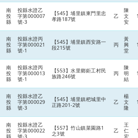
南
投縣水證乙
陳
【545】埔里鎮東門里忠
投
字第000007
乙
文
孝路187號
縣
號-3
安
南
投縣水證丙
黃
【545】埔里鎮西安路一
投
字第000021
丙
興
段215號
縣
號-1
堂
南
投縣水證丙
陳
【553】水里鄉鉅工村民
投
字第000013
丙
明
族路246號
縣
號-1
結
南
投縣水證乙
楊
【545】埔里鎮杷城里中
投
字第000029
乙
文
正路201-2號
縣
號-3
隆
南
投縣水證乙
王
【557】竹山鎮菜園路1
投
字第000022
乙
仁
之3號
縣
號-3
宏