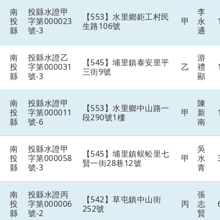
南
投縣水證甲
李
【553】水里鄉鉅工村民
投
字第000023
甲
永
生路106號
縣
號-3
通
南
投縣水證乙
游
【545】埔里鎮泰安里平
投
字第000031
乙
禮
三街9號
縣
號-3
顯
南
投縣水證甲
陳
【553】水里鄉中山路一
投
字第000011
甲
新
段290號1樓
縣
號-6
南
南
投縣水證甲
吳
【545】埔里鎮蜈蚣里七
投
字第000058
甲
水
賢一街28巷12號
縣
號-3
青
南
投縣水證丙
張
【542】草屯鎮中山街
投
字第000006
丙
志
252號
縣
號-2
賢