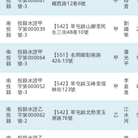
投
字第000061
甲
得
權西路12巷6號
縣
號-3
貴
南
投縣水證甲
劉
【542】草屯鎮山腳里民
投
字第000039
甲
國
生三街48巷10號
縣
號-3
華
南
投縣水證甲
蕭
【551】名間鄉彰南路
投
字第000064
甲
光
426-13號
縣
號-3
平
南
投縣水證甲
李
【542】草屯鎮玉峰里儒
投
字第000052
甲
嘉
林街123號
縣
號-3
進
南
投縣水證乙
江
【542】草屯鎮北勢里玉
投
字第000062
乙
水
屏路76號
縣
號-2
河
南
投縣水證乙
曾