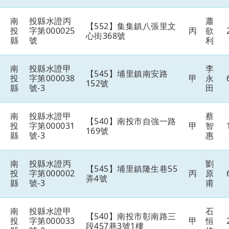
南
投縣水證丙
蕭
【552】集集鎮八張里文
投
字第000025
丙
欲
心街368號
縣
號
利
南
投縣水證甲
李
【545】埔里鎮南安路
投
字第000038
甲
永
152號
縣
號-3
田
南
投縣水證甲
蔡
【540】南投市自強一路
投
字第000031
甲
智
169號
縣
號-3
惠
南
投縣水證丙
劉
【545】埔里鎮隆生巷55
投
字第000002
丙
原
弄4號
縣
號-3
甫
南
投縣水證甲
石
【540】南投市彰南路三
投
字第000033
甲
恒
段457巷3號1樓