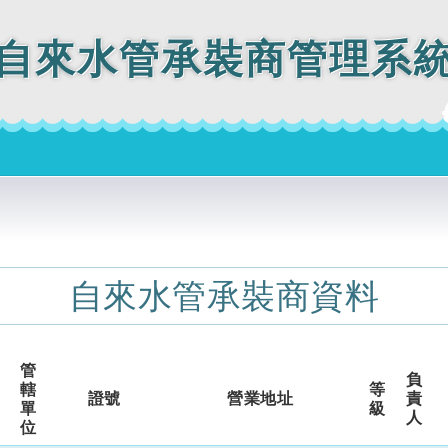
自來水管承裝商管理系
自來水管承裝商資料
管
負
轄
等
證號
營業地址
責
單
級
人
位