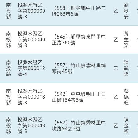
南
投縣水證乙
劉
【558】鹿谷鄉中正路二
投
字第000009
乙
秋
段268巷6號
縣
號-3
安
南
投縣水證乙
黃
【545】埔里鎮東門里中
投
字第000040
乙
主
正路360號
縣
號-3
榮
南
投縣水證乙
陳
【557】竹山鎮雲林里埔
投
字第000012
乙
武
頭街45號
縣
號-4
隆
南
投縣水證乙
蔡
【542】草屯鎮明正里自
投
字第000018
乙
德
由街134巷3號
縣
號-3
旺
南
投縣水證乙
陳
【557】竹山鎮秀林里中
投
字第000043
乙
金
坑路94之3號
縣
號-5
福