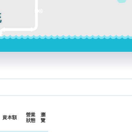
統
營業
瀏
資本額
狀態
覽