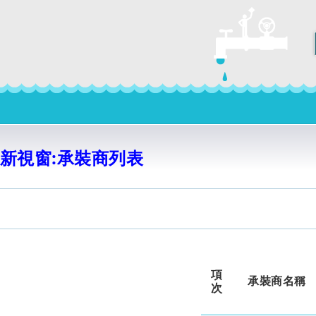
新視窗:承裝商列表
項
承裝商名稱
次