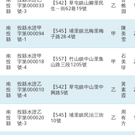
【542】草屯鎮山腳里民
投
字第000033
乙
樵
生ㄧ街62巷19號
縣
號-3
淵
南
投縣水證甲
陳
【545】埔里鎮北梅里梅
投
字第000094
甲
美
子路28-4號
縣
號-1
雪
南
投縣水證甲
石
【557】竹山鎮中山里集
投
字第000018
甲
美
山路三段1205號
縣
號-4
珍
南
投縣水證乙
黃
【542】草屯鎮中山里中
投
字第000010
乙
素
興路5號
縣
號-4
霞
南
投縣水證乙
周
【545】埔里鎮民治三街
投
字第000020
乙
有
10號
縣
號-3
方