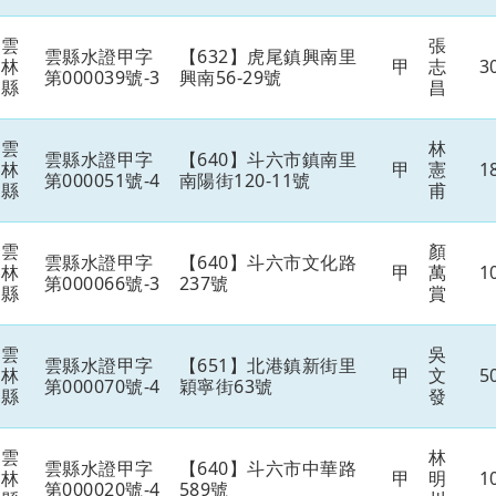
雲
張
雲縣水證甲字
【632】虎尾鎮興南里
林
甲
志
3
第000039號-3
興南56-29號
縣
昌
雲
林
雲縣水證甲字
【640】斗六市鎮南里
林
甲
憲
1
第000051號-4
南陽街120-11號
縣
甫
雲
顏
雲縣水證甲字
【640】斗六市文化路
林
甲
萬
1
第000066號-3
237號
縣
賞
雲
吳
雲縣水證甲字
【651】北港鎮新街里
林
甲
文
5
第000070號-4
穎寧街63號
縣
發
雲
林
雲縣水證甲字
【640】斗六市中華路
林
甲
明
1
第000020號-4
589號