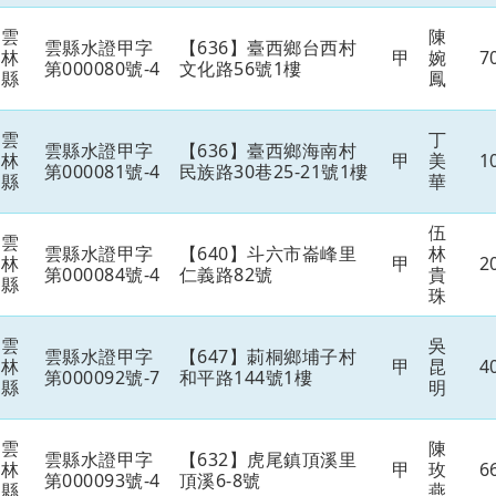
雲
陳
雲縣水證甲字
【636】臺西鄉台西村
林
甲
婉
7
第000080號-4
文化路56號1樓
縣
鳳
雲
丁
雲縣水證甲字
【636】臺西鄉海南村
林
甲
美
1
第000081號-4
民族路30巷25-21號1樓
縣
華
伍
雲
雲縣水證甲字
【640】斗六市崙峰里
林
林
甲
2
第000084號-4
仁義路82號
貴
縣
珠
雲
吳
雲縣水證甲字
【647】莿桐鄉埔子村
林
甲
昆
4
第000092號-7
和平路144號1樓
縣
明
雲
陳
雲縣水證甲字
【632】虎尾鎮頂溪里
林
甲
玫
6
第000093號-4
頂溪6-8號
縣
燕