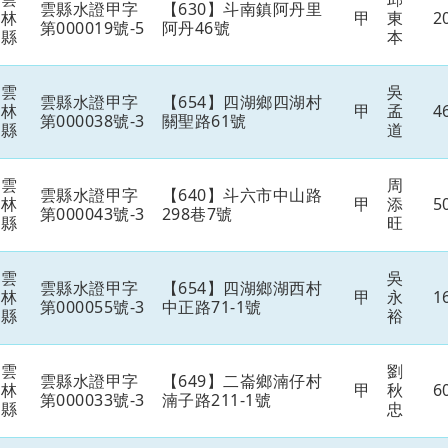
雲縣水證甲字
【630】斗南鎮阿丹里
林
甲
東
2
第000019號-5
阿丹46號
縣
本
雲
吳
雲縣水證甲字
【654】四湖鄉四湖村
林
甲
孟
4
第000038號-3
關聖路61號
縣
道
雲
周
雲縣水證甲字
【640】斗六市中山路
林
甲
添
5
第000043號-3
298巷7號
縣
旺
雲
吳
雲縣水證甲字
【654】四湖鄉湖西村
林
甲
永
1
第000055號-3
中正路71-1號
縣
裕
雲
劉
雲縣水證甲字
【649】二崙鄉湳仔村
林
甲
秋
6
第000033號-3
湳子路211-1號
縣
忠