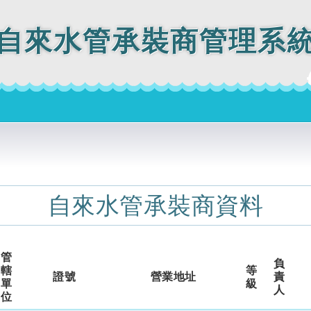
自來水管承裝商管理系
自來水管承裝商資料
管
負
轄
等
證號
營業地址
責
單
級
人
位