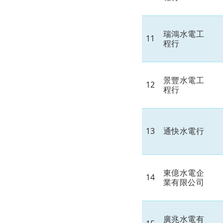
瑞鴻水電工
11
程行
景豐水電工
12
程行
13
通快水電行
東億水電企
14
業有限公司
廣兆水電有