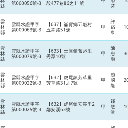
林
甲
淑
1
第000056號-3
段477巷86之11號
縣
芬
雲
許
雲縣水證甲字
【637】崙背鄉五魁村
林
甲
宿
1
第000063號-3
五常路51號
縣
東
雲
陳
雲縣水證甲字
【633】土庫鎮奮起里
林
甲
忠
3
第000079號-3
秀潭10號
縣
順
雲
趙
雲縣水證甲字
【632】虎尾鎮芳草里
林
甲
國
2
第000022號-3
芳草路31之7號
縣
隆
雲
鍾
雲縣水證甲字
【632】虎尾鎮安溪里2
林
甲
敏
1
第000025號-3
鄰安溪63號
縣
堂
雲
邱