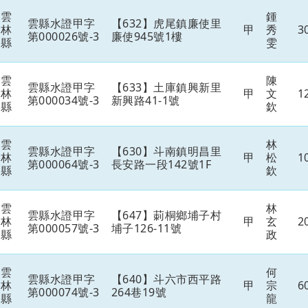
雲
鍾
雲縣水證甲字
【632】虎尾鎮廉使里
林
甲
秀
3
第000026號-3
廉使945號1樓
縣
雯
雲
陳
雲縣水證甲字
【633】土庫鎮興新里
林
甲
文
1
第000034號-3
新興路41-1號
縣
欽
雲
林
雲縣水證甲字
【630】斗南鎮明昌里
林
甲
松
1
第000064號-3
長安路一段142號1F
縣
欽
雲
林
雲縣水證甲字
【647】莿桐鄉埔子村
林
甲
玄
2
第000057號-3
埔子126-11號
縣
政
雲
何
雲縣水證甲字
【640】斗六市西平路
林
甲
宗
6
第000074號-3
264巷19號
縣
龍