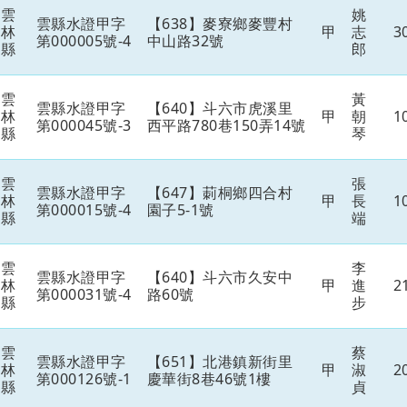
雲
姚
雲縣水證甲字
【638】麥寮鄉麥豐村
林
甲
志
3
第000005號-4
中山路32號
縣
郎
雲
黃
雲縣水證甲字
【640】斗六市虎溪里
林
甲
朝
1
第000045號-3
西平路780巷150弄14號
縣
琴
雲
張
雲縣水證甲字
【647】莿桐鄉四合村
林
甲
長
1
第000015號-4
園子5-1號
縣
端
雲
李
雲縣水證甲字
【640】斗六市久安中
林
甲
進
2
第000031號-4
路60號
縣
步
雲
蔡
雲縣水證甲字
【651】北港鎮新街里
林
甲
淑
2
第000126號-1
慶華街8巷46號1樓
縣
貞