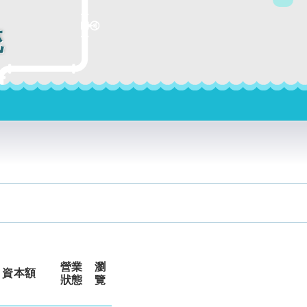
統
營業
瀏
資本額
狀態
覽