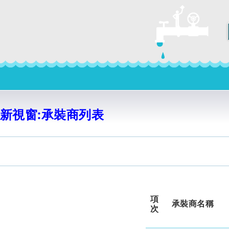
新視窗:承裝商列表
項
承裝商名稱
次