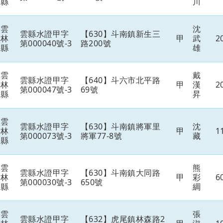
縣
川
雲
沈
雲縣水證甲字
【630】斗南鎮新生三
林
甲
武
2
第000040號-3
路200號
縣
雄
雲
戴
雲縣水證甲字
【640】斗六市北平路
林
甲
漢
2
第000047號-3
69號
縣
昇
雲
雲縣水證甲字
【630】斗南鎮將軍里
沈
林
甲
1
第000073號-3
將軍77-8號
藏
縣
雲
熊
雲縣水證甲字
【630】斗南鎮大同路
林
甲
彩
6
第000030號-3
650號
縣
綢
雲
張
雲縣水證甲字
【632】虎尾鎮林森路2