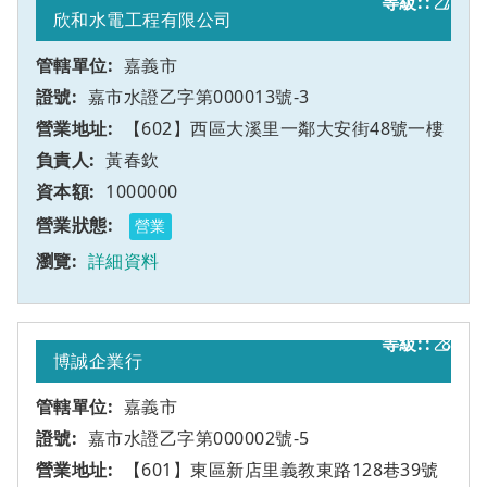
乙
7
欣和水電工程有限公司
嘉義市
嘉市水證乙字第000013號-3
【602】西區大溪里一鄰大安街48號一樓
黃春欽
1000000
營業
詳細資料
乙
8
博誠企業行
嘉義市
嘉市水證乙字第000002號-5
【601】東區新店里義教東路128巷39號