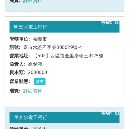
詳細資料
10
乙
明宏水電工程行
嘉義市
嘉市水證乙字第000029號-4
【602】西區福全里泰瑞三街25號
徐銘鴻
2000000
營業
詳細資料
11
乙
良奇水電工程行