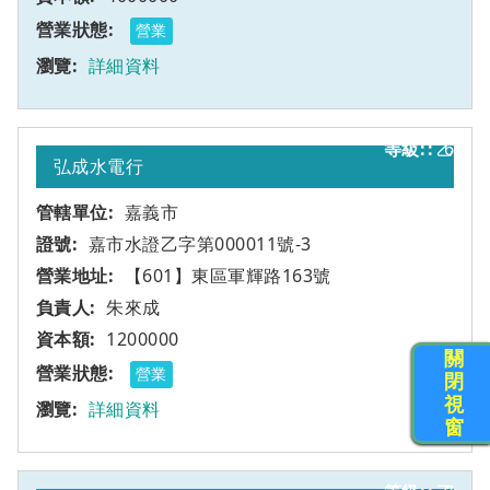
營業
詳細資料
乙
6
弘成水電行
嘉義市
嘉市水證乙字第000011號-3
【601】東區軍輝路163號
朱來成
1200000
關
營業
閉
視
詳細資料
窗