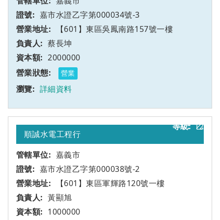
嘉義市
嘉市水證乙字第000034號-3
【601】東區吳鳳南路157號一樓
蔡長坤
2000000
營業
詳細資料
12
乙
順誠水電工程行
嘉義市
嘉市水證乙字第000038號-2
【601】東區軍輝路120號一樓
黃顯旭
1000000