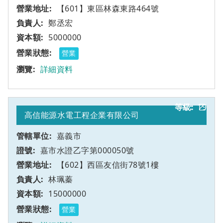
【601】東區林森東路464號
鄭丞宏
5000000
營業
詳細資料
19
乙
高信能源水電工程企業有限公司
嘉義市
嘉市水證乙字第000050號
【602】西區友信街78號1樓
林珮蓁
15000000
營業