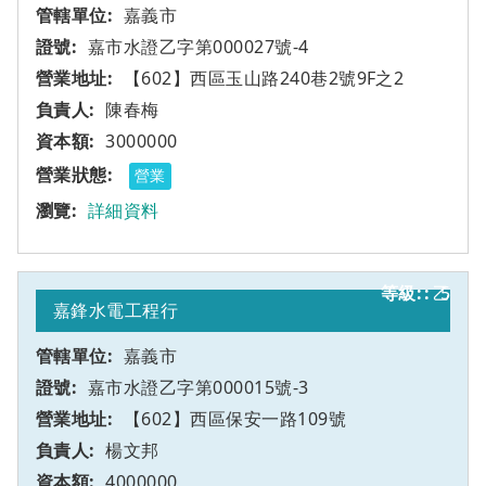
嘉義市
嘉市水證乙字第000027號-4
【602】西區玉山路240巷2號9F之2
陳春梅
3000000
營業
詳細資料
乙
5
嘉鋒水電工程行
嘉義市
嘉市水證乙字第000015號-3
【602】西區保安一路109號
楊文邦
4000000