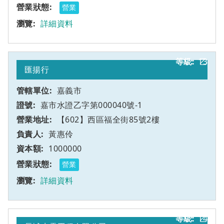
營業
詳細資料
13
乙
匯揚行
嘉義市
嘉市水證乙字第000040號-1
【602】西區福全街85號2樓
黃惠伶
1000000
營業
詳細資料
14
乙