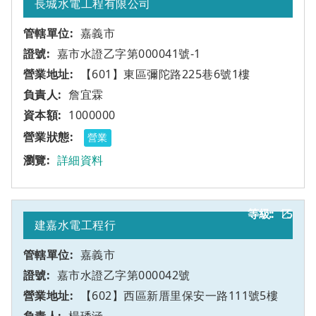
長城水電工程有限公司
嘉義市
嘉市水證乙字第000041號-1
【601】東區彌陀路225巷6號1樓
詹宜霖
1000000
營業
詳細資料
15
乙
建嘉水電工程行
嘉義市
嘉市水證乙字第000042號
【602】西區新厝里保安一路111號5樓