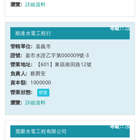
詳細資料
乙
3
順達水電工程行
嘉義市
嘉市水證乙字第000009號-3
【601】東區南田路12號
蔡爵安
1000000
營業
詳細資料
乙
4
寬榮水電工程有限公司