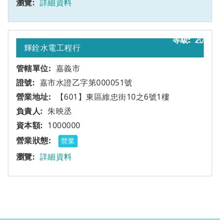
詳細資料
20
乙
輝銓水電工程行
嘉義市
嘉市水證乙字第000051號
【601】東區維忠街10之6號1樓
朱映丞
1000000
營業
詳細資料