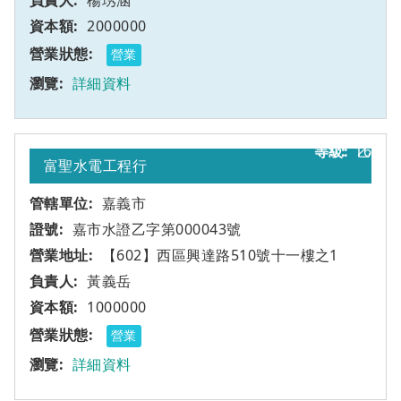
楊琇涵
2000000
營業
詳細資料
16
乙
富聖水電工程行
嘉義市
嘉市水證乙字第000043號
【602】西區興達路510號十一樓之1
黃義岳
1000000
營業
詳細資料