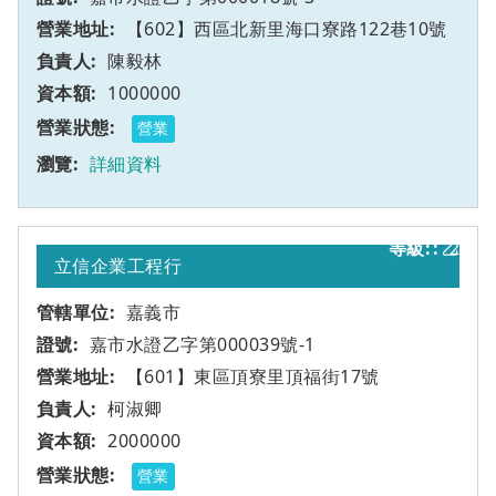
【602】西區北新里海口寮路122巷10號
陳毅林
1000000
營業
詳細資料
乙
2
立信企業工程行
嘉義市
嘉市水證乙字第000039號-1
【601】東區頂寮里頂福街17號
柯淑卿
2000000
營業