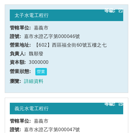
17
乙
太子水電工程行
嘉義市
嘉市水證乙字第000046號
【602】西區福全街60號五樓之七
魏順發
3000000
營業
詳細資料
18
乙
義元水電工程行
嘉義市
嘉市水證乙字第000047號