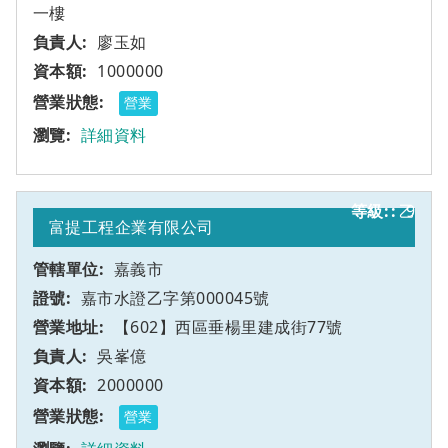
一樓
廖玉如
1000000
營業
詳細資料
乙
9
富提工程企業有限公司
嘉義市
嘉市水證乙字第000045號
【602】西區垂楊里建成街77號
吳峯億
2000000
營業