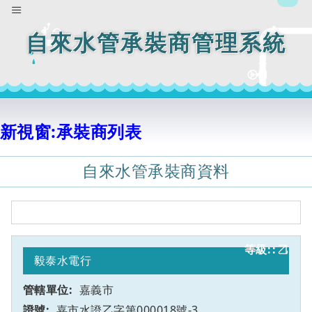
自來水管承裝商管理系統
新視窗:承裝商列表
自來水管承裝商資料
乙
1
毅泰水電行
嘉義市
嘉市水證乙字第000018號-3