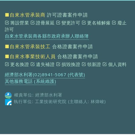
■自來水管承裝商
許可證書案件申請
籌設營業
證冊展延
變更許可
更名補解僱
廢止
許可
自來水管承裝商各縣市政府承辦人聯絡簿
■自來水管承裝技工
合格證書案件申請
■自來水事業技術人員
合格證書案件申請
更名換證
遺失補證
損毀換證
領新證
個人資料
經濟部水利署(02)8941-5067 (代表號)
其他服務電話 (系統維護)
權責單位: 經濟部水利署
執行單位: 工業技術研究院 (主聯絡人: 林煒峻)