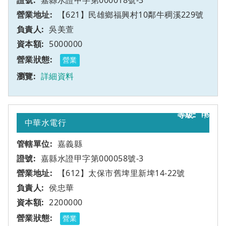
嘉縣水證甲字第000018號-3
【621】民雄鄉福興村10鄰牛稠溪229號
吳美萱
5000000
營業
詳細資料
16
甲
中華水電行
嘉義縣
嘉縣水證甲字第000058號-3
【612】太保市舊埤里新埤14-22號
侯忠華
2200000
營業