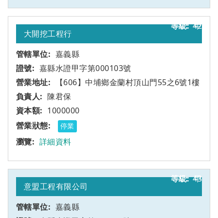
42
甲
大開挖工程行
嘉義縣
嘉縣水證甲字第000103號
【606】中埔鄉金蘭村頂山門55之6號1樓
陳君保
1000000
停業
詳細資料
43
甲
意盟工程有限公司
嘉義縣