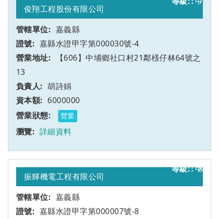
甲
7
俊翔工程股份有限公司
嘉義縣
嘉縣水證甲字第000030號-4
【606】中埔鄉社口村21鄰檨仔林64號之
13
胡詩娟
6000000
營業
詳細資料
甲
8
振輝機電工程有限公司
嘉義縣
嘉縣水證甲字第000007號-8