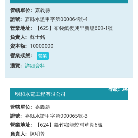
嘉義縣
嘉縣水證甲字第000064號-4
【625】布袋鎮復興里新塭609-1號
蘇士銘
10000000
營業
詳細資料
26
甲
明和水電工程有限公司
嘉義縣
嘉縣水證甲字第000065號-3
【624】義竹鄉龍蛟村草湖6號
陳明菁