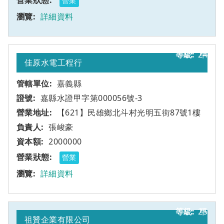
營業
詳細資料
24
甲
佳原水電工程行
嘉義縣
嘉縣水證甲字第000056號-3
【621】民雄鄉北斗村光明五街87號1樓
張峻豪
2000000
營業
詳細資料
25
甲
祖贊企業有限公司