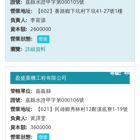
嘉縣水證甲字第000105號
【602】番路鄉下坑村下坑41-27號1樓
李富源
2600000
營業
詳細資料
44
甲
盈盛重機工程有限公司
嘉義縣
嘉縣水證甲字第000106號
【621】民雄鄉秀林村12鄰溪底寮1-19號
黃譯雯
3600000
營業