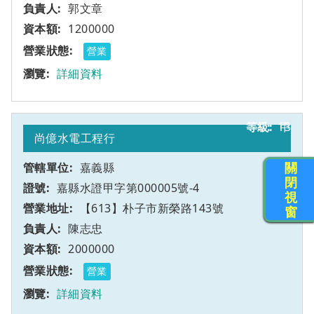
郭文章
1200000
營業
詳細資料
13
甲
尚億水電工程行
關
嘉義縣
閉
嘉縣水證甲字第000005號-4
視
【613】朴子市新榮路143號
窗
陳志忠
2000000
營業
詳細資料