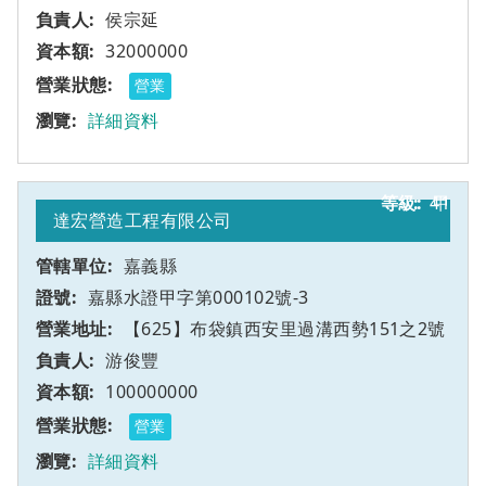
侯宗延
32000000
營業
詳細資料
41
甲
達宏營造工程有限公司
嘉義縣
嘉縣水證甲字第000102號-3
【625】布袋鎮西安里過溝西勢151之2號
游俊豐
100000000
營業
詳細資料