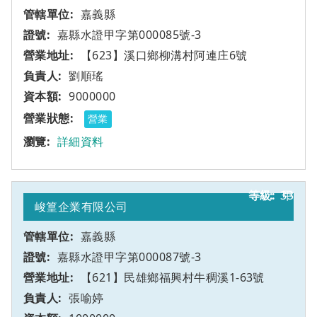
嘉義縣
嘉縣水證甲字第000085號-3
【623】溪口鄉柳溝村阿連庄6號
劉順瑤
9000000
營業
詳細資料
33
甲
峻篁企業有限公司
嘉義縣
嘉縣水證甲字第000087號-3
【621】民雄鄉福興村牛稠溪1-63號
張喻婷