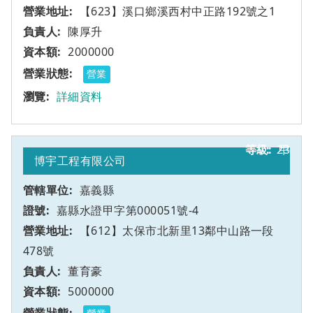
【623】溪口鄉溪西村中正路192號之1
陳厚升
2000000
營業
詳細資料
23
甲
博宇工程有限公司
嘉義縣
嘉縣水證甲字第000051號-4
【612】太保市北新里13鄰中山路一段
478號
董育豪
5000000