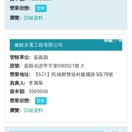
營業
詳細資料
甲
6
健銘水電工程有限公司
嘉義縣
嘉縣水證甲字第000021號-3
【621】民雄鄉雙福村建國路3段78號
李麗菊
3000000
營業
詳細資料