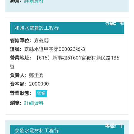
詳細資料
10
甲
和興水電建設工程行
嘉義縣
嘉縣水證甲字第000023號-3
【616】新港鄉61601宮後村新民路135
號
鄭圭秀
2000000
營業
詳細資料
11
甲
泉發水電材料工程行