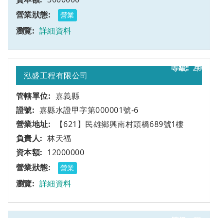
營業
詳細資料
20
甲
泓盛工程有限公司
嘉義縣
嘉縣水證甲字第000001號-6
【621】民雄鄉興南村頭橋689號1樓
林天福
12000000
營業
詳細資料