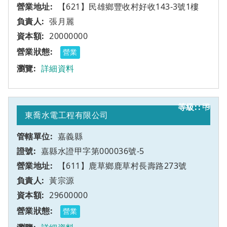
【621】民雄鄉豐收村好收143-3號1樓
張月麗
20000000
營業
詳細資料
甲
9
東喬水電工程有限公司
嘉義縣
嘉縣水證甲字第000036號-5
【611】鹿草鄉鹿草村長壽路273號
黃宗源
29600000
營業