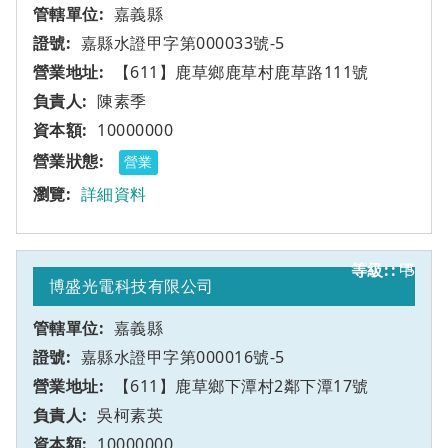
嘉義縣
嘉縣水證甲字第000033號-5
【611】鹿草鄉鹿草村鹿草路111號
陳素季
10000000
營業
詳細資料
甲
5
博盛光電科技有限公司
嘉義縣
嘉縣水證甲字第000016號-5
【611】鹿草鄉下潭村2鄰下潭17號
吳柯素英
10000000