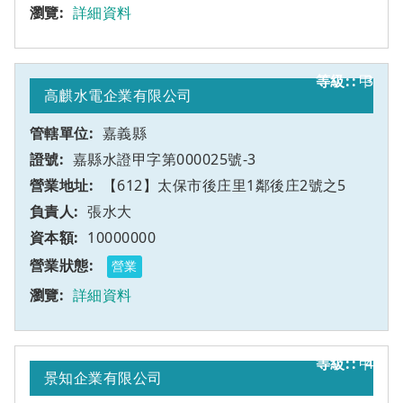
詳細資料
甲
3
高麒水電企業有限公司
嘉義縣
嘉縣水證甲字第000025號-3
【612】太保市後庄里1鄰後庄2號之5
張水大
10000000
營業
詳細資料
甲
4
景知企業有限公司