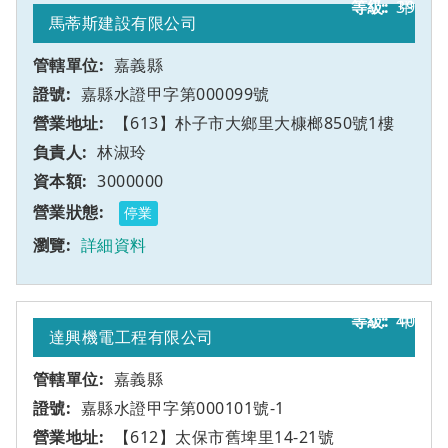
39
甲
馬蒂斯建設有限公司
嘉義縣
嘉縣水證甲字第000099號
【613】朴子市大鄉里大槺榔850號1樓
林淑玲
3000000
停業
詳細資料
40
甲
達興機電工程有限公司
嘉義縣
嘉縣水證甲字第000101號-1
【612】太保市舊埤里14-21號