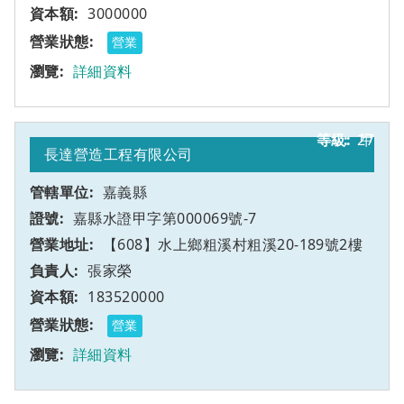
3000000
營業
詳細資料
27
甲
長達營造工程有限公司
嘉義縣
嘉縣水證甲字第000069號-7
【608】水上鄉粗溪村粗溪20-189號2樓
張家榮
183520000
營業
詳細資料