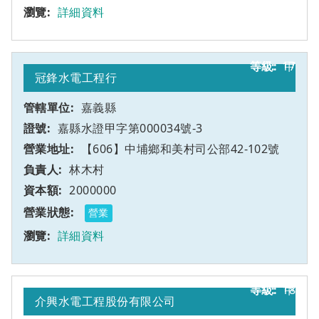
詳細資料
17
甲
冠鋒水電工程行
嘉義縣
嘉縣水證甲字第000034號-3
【606】中埔鄉和美村司公部42-102號
林木村
2000000
營業
詳細資料
18
甲
介興水電工程股份有限公司