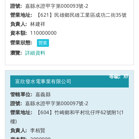
嘉縣水證甲字第000093號-2
【621】民雄鄉民雄工業區成功二街35號
林建祥
110000000
營業
詳細資料
37
甲
富欣發水電事業有限公司
嘉義縣
嘉縣水證甲字第000097號-2
【604】竹崎鄉和平村坑仔坪62號附1(1
樓)
李栢賢