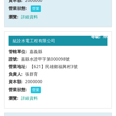
2000000
營業
詳細資料
38
甲
紘詮水電工程有限公司
嘉義縣
嘉縣水證甲字第000098號
【621】民雄鄉福興村3號
張群育
2000000
營業
詳細資料