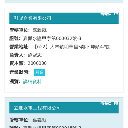
14
甲
引賜企業有限公司
嘉義縣
嘉縣水證甲字第000032號-3
【622】大林鎮明華里5鄰下埤頭47號
施冠志
2000000
營業
詳細資料
15
甲
立進水電工程有限公司
嘉義縣