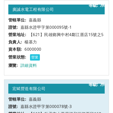
28
甲
廣誠水電工程有限公司
嘉義縣
嘉縣水證甲字第000095號-1
【621】民雄鄉興中村4鄰江厝店15號之5
楊基力
6000000
營業
詳細資料
29
甲
宏斌營造有限公司
嘉義縣
嘉縣水證甲字第000078號-3