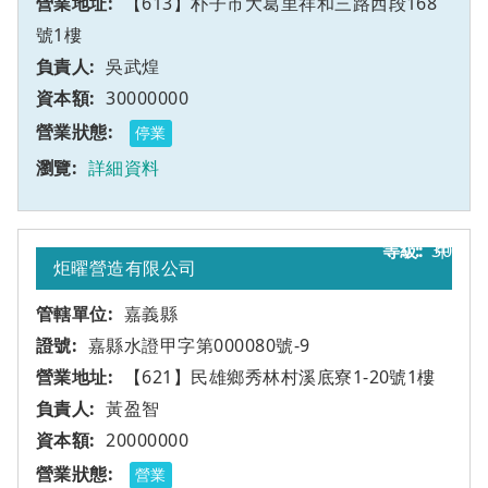
【613】朴子市大葛里祥和三路西段168
號1樓
吳武煌
30000000
停業
詳細資料
30
甲
炬曜營造有限公司
嘉義縣
嘉縣水證甲字第000080號-9
【621】民雄鄉秀林村溪底寮1-20號1樓
黃盈智
20000000
營業