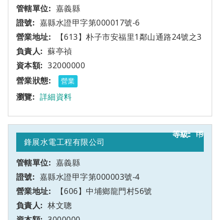
嘉義縣
嘉縣水證甲字第000017號-6
【613】朴子市安福里1鄰山通路24號之3
蘇亭禎
32000000
營業
詳細資料
19
甲
鋒展水電工程有限公司
嘉義縣
嘉縣水證甲字第000003號-4
【606】中埔鄉龍門村56號
林文聰
3000000