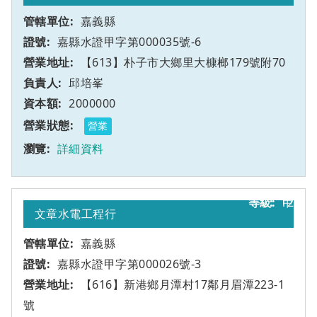
嘉義縣
嘉縣水證甲字第000035號-6
【613】朴子市大鄉里大槺榔179號附70
邱培峯
2000000
營業
詳細資料
12
甲
文章水電工程行
嘉義縣
嘉縣水證甲字第000026號-3
【616】新港鄉月潭村17鄰月眉潭223-1
號