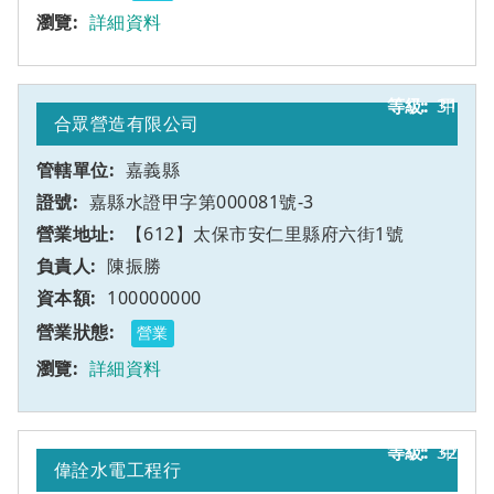
詳細資料
31
甲
合眾營造有限公司
嘉義縣
嘉縣水證甲字第000081號-3
【612】太保市安仁里縣府六街1號
陳振勝
100000000
營業
詳細資料
32
甲
偉詮水電工程行