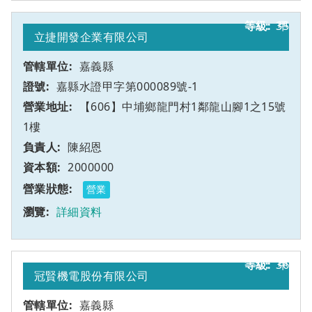
35
甲
立捷開發企業有限公司
嘉義縣
嘉縣水證甲字第000089號-1
【606】中埔鄉龍門村1鄰龍山腳1之15號
1樓
陳紹恩
2000000
營業
詳細資料
36
甲
冠賢機電股份有限公司
嘉義縣