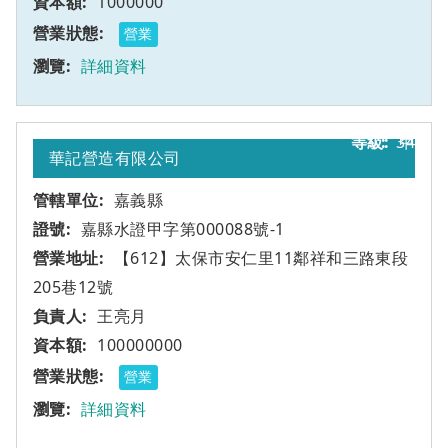
1000000
營業
詳細資料
34
甲
華記營造有限公司
嘉義縣
嘉縣水證甲字第000088號-1
【612】太保市安仁里11鄰祥和三路東段
205巷12號
王亮月
100000000
營業
詳細資料