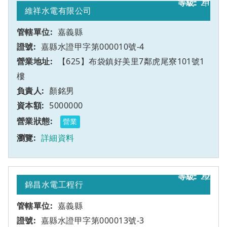
21
甲
維祥水電有限公司
嘉義縣
嘉縣水證甲字第000010號-4
【625】布袋鎮好美里7鄰虎尾寮101號1
樓
顏銘男
5000000
營業
詳細資料
22
甲
錦昌水電工程行
嘉義縣
嘉縣水證甲字第000013號-3