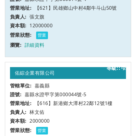
【621】民雄鄉山中村4鄰牛斗山50號
張文旗
12000000
營業
詳細資料
甲
2
佑綜企業有限公司
嘉義縣
嘉縣水證甲字第000044號-5
【616】新港鄉大潭村22鄰12號1樓
林文佑
2000000
營業