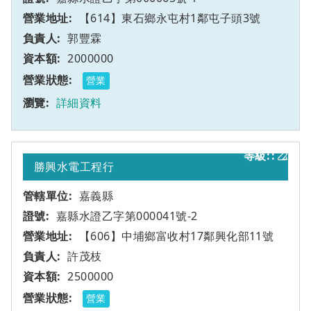
【614】東石鄉永屯村1鄰屯子頭3號
郭豐霖
2000000
營業
詳細資料
乙
2
勝興水電工程行
嘉義縣
嘉縣水證乙字第000041號-2
【606】中埔鄉富收村17鄰興化部11號
許茂枝
2500000
營業