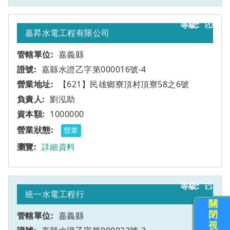
10
乙
嘉昇水電工程有限公司
嘉義縣
嘉縣水證乙字第000016號-4
【621】民雄鄉寮頂村頂寮58之6號
劉泓助
1000000
營業
詳細資料
11
乙
統一水電工程行
關
閉
嘉義縣
視