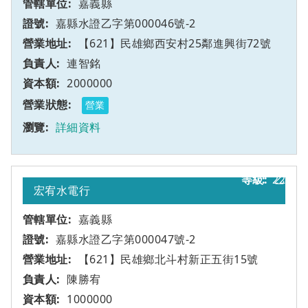
嘉義縣
嘉縣水證乙字第000046號-2
【621】民雄鄉西安村25鄰進興街72號
連智銘
2000000
營業
詳細資料
22
乙
宏宥水電行
嘉義縣
嘉縣水證乙字第000047號-2
【621】民雄鄉北斗村新正五街15號
陳勝宥
1000000