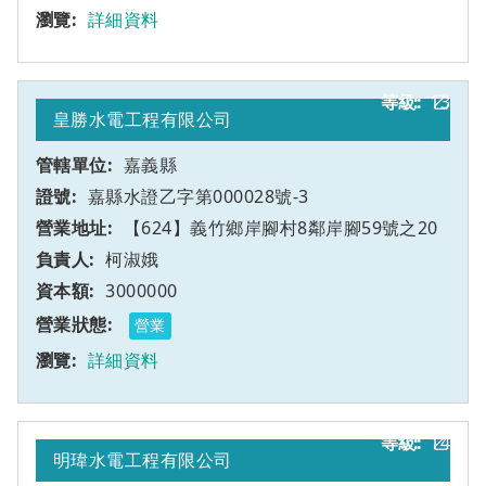
詳細資料
13
乙
皇勝水電工程有限公司
嘉義縣
嘉縣水證乙字第000028號-3
【624】義竹鄉岸腳村8鄰岸腳59號之20
柯淑娥
3000000
營業
詳細資料
14
乙
明瑋水電工程有限公司