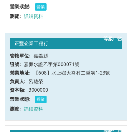
營業
詳細資料
33
乙
正豐企業工程行
嘉義縣
嘉縣水證乙字第000071號
【608】水上鄉大崙村二重溝1-23號
呂聰榮
3000000
營業
詳細資料
34
乙