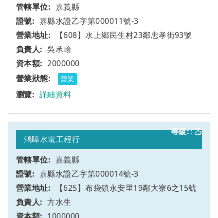
嘉義縣
嘉縣水證乙字第000011號-3
【608】水上鄉民生村23鄰忠孝街93號
吳承翰
2000000
營業
詳細資料
乙
5
鴻暐水電工程行
嘉義縣
嘉縣水證乙字第000014號-3
【625】布袋鎮永安里19鄰大寮6之15號
方水生
1000000