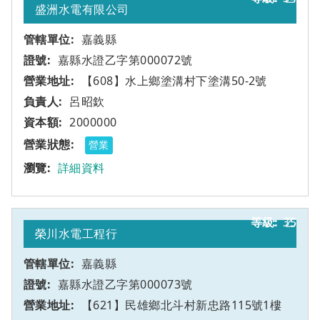
盛洲水電有限公司
嘉義縣
嘉縣水證乙字第000072號
【608】水上鄉塗溝村下塗溝50-2號
呂昭欽
2000000
營業
詳細資料
35
乙
榮川水電工程行
嘉義縣
嘉縣水證乙字第000073號
【621】民雄鄉北斗村新忠路115號1樓