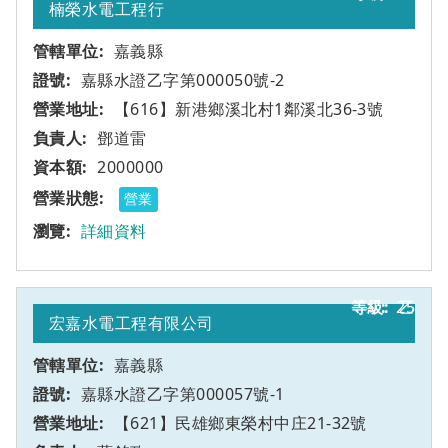
楠榮水電工程行
嘉義縣
嘉縣水證乙字第000050號-2
【616】新港鄉溪北村1鄰溪北36-3號
鄧道雷
2000000
營業
詳細資料
25
乙
宏嘉水電工程有限公司
嘉義縣
嘉縣水證乙字第000057號-1
【621】民雄鄉東榮村中庄21-32號