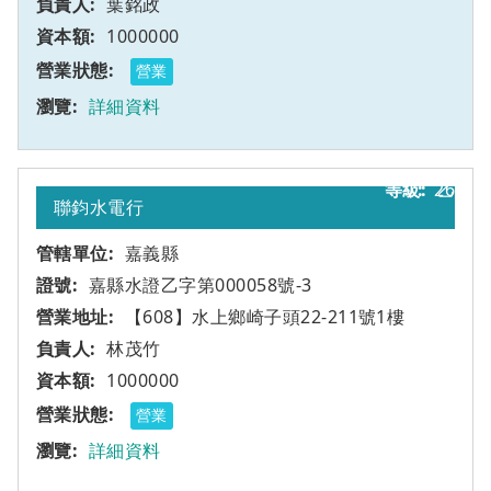
葉銘政
1000000
營業
詳細資料
26
乙
聯鈞水電行
嘉義縣
嘉縣水證乙字第000058號-3
【608】水上鄉崎子頭22-211號1樓
林茂竹
1000000
營業
詳細資料