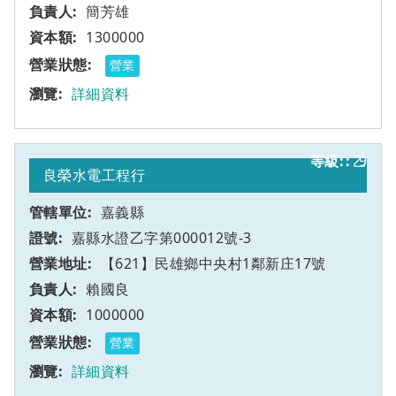
簡芳雄
1300000
營業
詳細資料
乙
9
良榮水電工程行
嘉義縣
嘉縣水證乙字第000012號-3
【621】民雄鄉中央村1鄰新庄17號
賴國良
1000000
營業
詳細資料