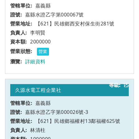
嘉義縣
嘉縣水證乙字第000067號
【621】民雄鄉西安村保生街281號
李明賢
2000000
營業
詳細資料
15
乙
久源水電工程企業社
嘉義縣
嘉縣水證乙字第000026號-3
【621】民雄鄉福權村13鄰福權625號
林清柱