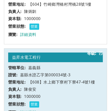
【604】竹崎鄉灣橋村灣橋28號1樓
陳炳釧
1000000
營業
詳細資料
19
乙
益昇水電工程行
嘉義縣
嘉縣水證乙字第000034號-3
【608】水上鄉下寮村下寮47-4號1樓
陳俊安
1000000
營業