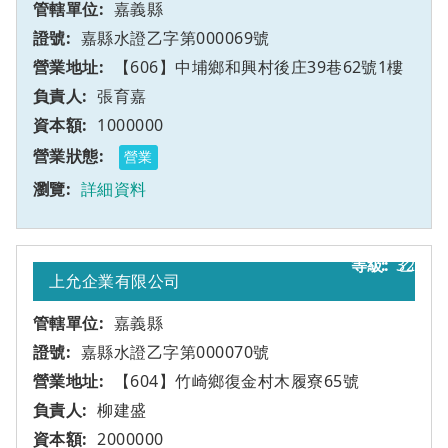
嘉義縣
嘉縣水證乙字第000069號
【606】中埔鄉和興村後庄39巷62號1樓
張育嘉
1000000
營業
詳細資料
32
乙
上允企業有限公司
嘉義縣
嘉縣水證乙字第000070號
【604】竹崎鄉復金村木履寮65號
柳建盛
2000000