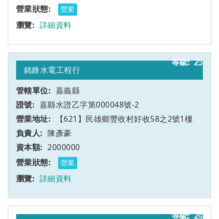
營業
詳細資料
23
乙
銘鋒水電工程行
嘉義縣
嘉縣水證乙字第000048號-2
【621】民雄鄉豐收村好收58之2號1樓
陳彥豪
2000000
營業
詳細資料
24
乙