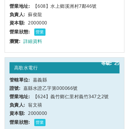
【608】水上鄉溪洲村7鄰46號
蘇俊龍
2000000
營業
詳細資料
29
乙
高歌水電行
嘉義縣
嘉縣水證乙字第000066號
【624】義竹鄉仁里村義竹347之2號
翁文禧
2000000
營業