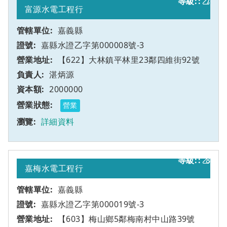
乙
7
富源水電工程行
嘉義縣
嘉縣水證乙字第000008號-3
【622】大林鎮平林里23鄰四維街92號
湛炳源
2000000
營業
詳細資料
乙
8
嘉梅水電工程行
嘉義縣
嘉縣水證乙字第000019號-3
【603】梅山鄉5鄰梅南村中山路39號