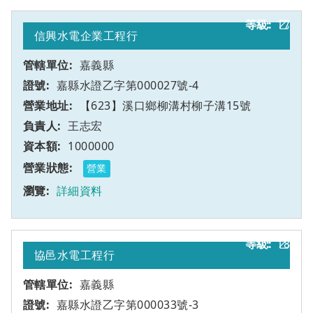
17
乙
信興水電企業工程行
嘉義縣
嘉縣水證乙字第000027號-4
【623】溪口鄉柳溝村柳子溝15號
王志宏
1000000
營業
詳細資料
18
乙
協邑水電工程行
嘉義縣
嘉縣水證乙字第000033號-3