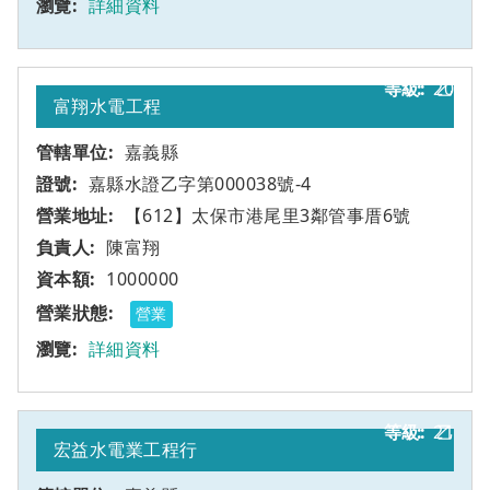
詳細資料
20
乙
富翔水電工程
嘉義縣
嘉縣水證乙字第000038號-4
【612】太保市港尾里3鄰管事厝6號
陳富翔
1000000
營業
詳細資料
21
乙
宏益水電業工程行