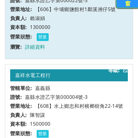
嘉縣水證乙字第000022號-3
窗
【606】中埔鄉鹽館村1鄰溪洲仔5號
賴淑娟
1300000
營業
詳細資料
12
乙
嘉祥水電工程行
嘉義縣
嘉縣水證乙字第000004號-3
【608】水上鄉忠和村檳榔樹角22-14號
陳智謀
1500000
營業