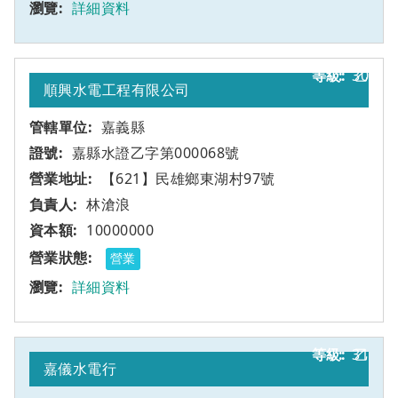
詳細資料
30
乙
順興水電工程有限公司
嘉義縣
嘉縣水證乙字第000068號
【621】民雄鄉東湖村97號
林滄浪
10000000
營業
詳細資料
31
乙
嘉儀水電行