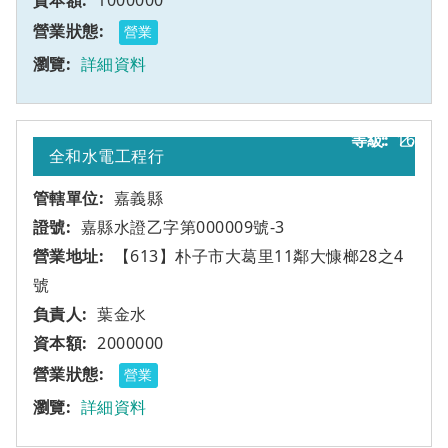
1000000
營業
詳細資料
16
乙
全和水電工程行
嘉義縣
嘉縣水證乙字第000009號-3
【613】朴子市大葛里11鄰大慷榔28之4
號
葉金水
2000000
營業
詳細資料