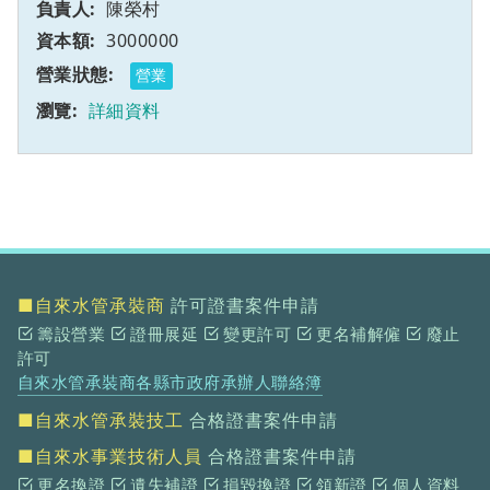
陳榮村
3000000
營業
詳細資料
■自來水管承裝商
許可證書案件申請
籌設營業
證冊展延
變更許可
更名補解僱
廢止
許可
自來水管承裝商各縣市政府承辦人聯絡簿
■自來水管承裝技工
合格證書案件申請
■自來水事業技術人員
合格證書案件申請
更名換證
遺失補證
損毀換證
領新證
個人資料