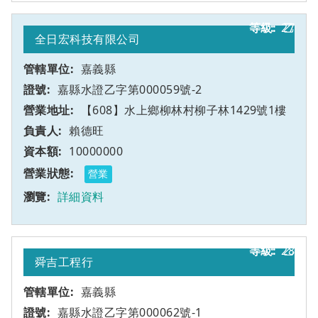
27
乙
全日宏科技有限公司
嘉義縣
嘉縣水證乙字第000059號-2
【608】水上鄉柳林村柳子林1429號1樓
賴德旺
10000000
營業
詳細資料
28
乙
舜吉工程行
嘉義縣
嘉縣水證乙字第000062號-1