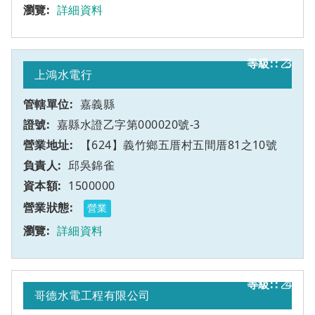
詳細資料
乙
3
上鴻水電行
嘉義縣
嘉縣水證乙字第000020號-3
【624】義竹鄉五厝村五間厝81之10號
邱吳錦雀
1500000
營業
詳細資料
乙
4
哥德水電工程有限公司