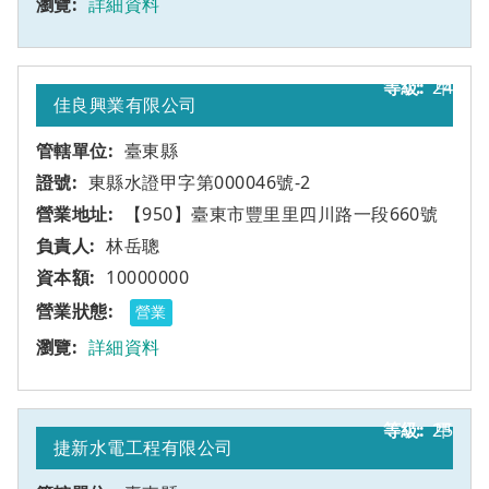
詳細資料
24
甲
佳良興業有限公司
臺東縣
東縣水證甲字第000046號-2
【950】臺東市豐里里四川路一段660號
林岳聰
10000000
營業
詳細資料
25
甲
捷新水電工程有限公司