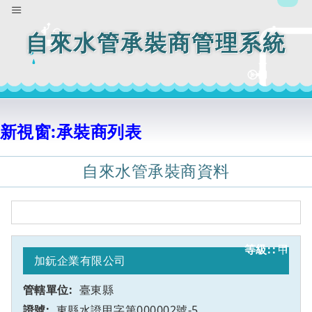
自來水管承裝商管理系統
新視窗:承裝商列表
自來水管承裝商資料
甲
1
加鈨企業有限公司
臺東縣
東縣水證甲字第000002號-5