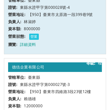
臺東縣
東縣水證甲字第000028號-4
【950】臺東市太原路一段399巷9號
林淑婷
8000000
營業
詳細資料
12
甲
德佶企業有限公司
臺東縣
東縣水證甲字第000027號-3
【950】臺東市四維路3段23號12樓
賴德雄
12000000