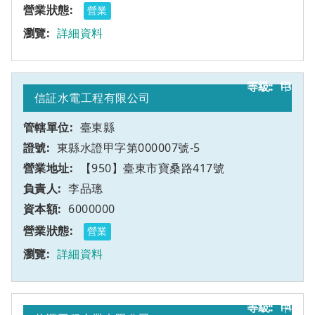
營業
詳細資料
13
甲
信証水電工程有限公司
臺東縣
東縣水證甲字第000007號-5
【950】臺東市寶桑路417號
李品璁
6000000
營業
詳細資料
14
甲