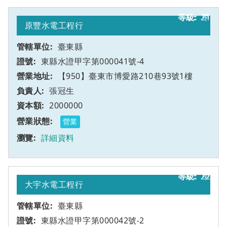
21
甲
原豐水電工程行
臺東縣
東縣水證甲字第000041號-4
【950】臺東市博愛路210巷93號1樓
張冠生
2000000
營業
詳細資料
22
甲
大宇水電工程行
臺東縣
東縣水證甲字第000042號-2