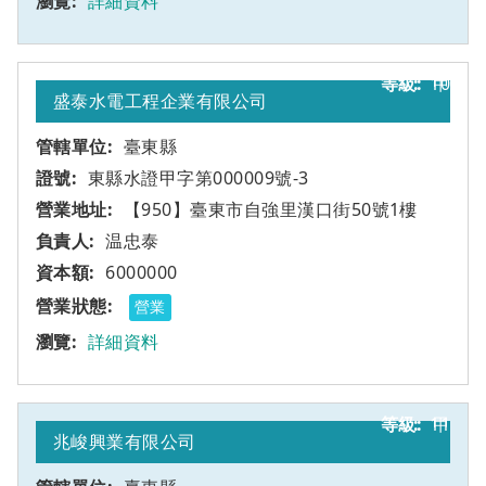
詳細資料
10
甲
盛泰水電工程企業有限公司
臺東縣
東縣水證甲字第000009號-3
【950】臺東市自強里漢口街50號1樓
温忠泰
6000000
營業
詳細資料
11
甲
兆峻興業有限公司