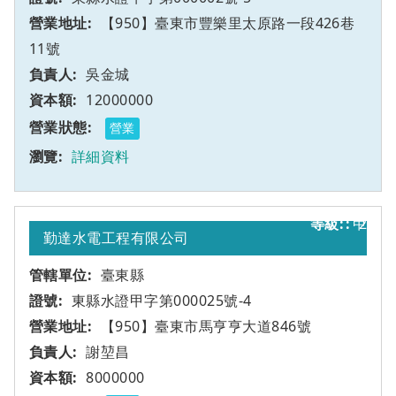
【950】臺東市豐樂里太原路一段426巷
11號
吳金城
12000000
營業
詳細資料
甲
2
勤達水電工程有限公司
臺東縣
東縣水證甲字第000025號-4
【950】臺東市馬亨亨大道846號
謝堃昌
8000000