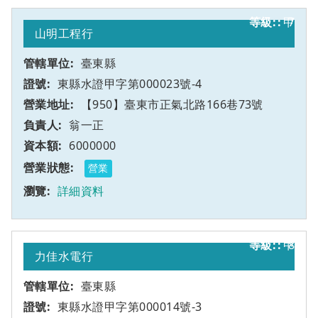
甲
7
山明工程行
臺東縣
東縣水證甲字第000023號-4
【950】臺東市正氣北路166巷73號
翁一正
6000000
營業
詳細資料
甲
8
力佳水電行
臺東縣
東縣水證甲字第000014號-3