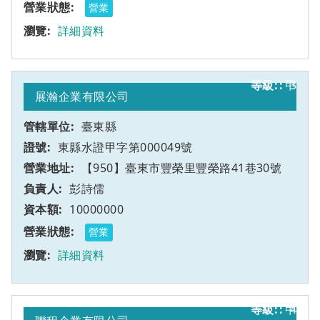
營業
詳細資料
甲
3
展瀚企業有限公司
臺東縣
東縣水證甲字第000049號
【950】臺東市豐榮里豐榮路41巷30號
彭詩儒
10000000
營業
詳細資料
甲
4