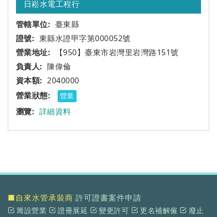
日崧水電工程行
臺東縣
東縣水證甲字第000052號
【950】臺東市岩灣里岩灣路151號
陳偉倫
2040000
營業
詳細資料
■自來水管承裝商
許可證書案件申請
籌設營業
證冊展延
變更許可
更名補解僱
廢止