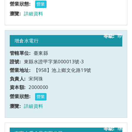
營業
詳細資料
17
甲
增倉水電行
臺東縣
東縣水證甲字第000013號-3
【958】池上鄉文化路19號
宋阿珠
2000000
營業
詳細資料
18
甲