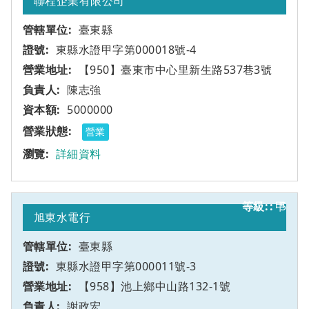
聯程企業有限公司
臺東縣
東縣水證甲字第000018號-4
【950】臺東市中心里新生路537巷3號
陳志強
5000000
營業
詳細資料
甲
5
旭東水電行
臺東縣
東縣水證甲字第000011號-3
【958】池上鄉中山路132-1號
謝政宏