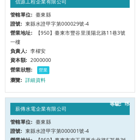
信源工程企業有限公司
臺東縣
東縣水證甲字第000029號-4
【950】臺東市豐谷里漢陽北路11巷3號
一樓
李櫂安
2000000
營業
詳細資料
15
甲
薪傳水電企業有限公司
臺東縣
東縣水證甲字第000001號-4