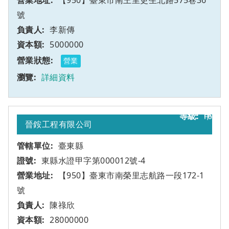
【950】臺東市南王里更生北路575巷36
號
李新傳
5000000
營業
詳細資料
16
甲
晉銨工程有限公司
臺東縣
東縣水證甲字第000012號-4
【950】臺東市南榮里志航路一段172-1
號
陳祿欣
28000000