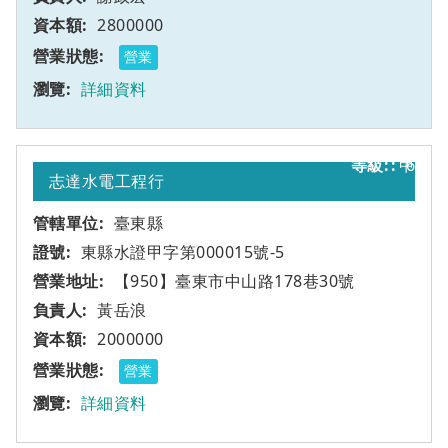
2800000
營業
詳細資料
甲
6
志達水電工程行
臺東縣
東縣水證甲字第000015號-5
【950】臺東市中山路178巷30號
黃岳浪
2000000
營業
詳細資料