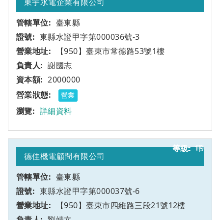
東宇水電企業有限公司
臺東縣
東縣水證甲字第000036號-3
【950】臺東市常德路53號1樓
謝國志
2000000
營業
詳細資料
19
甲
德佳機電顧問有限公司
臺東縣
東縣水證甲字第000037號-6
【950】臺東市四維路三段21號12樓
劉靖文