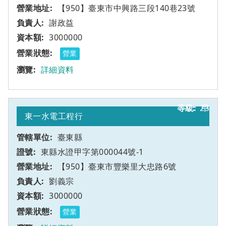
【950】臺東市中興路三段140巷23號
謝政益
3000000
營業
詳細資料
23
甲
東一水電工程行
臺東縣
東縣水證甲字第000044號-1
【950】臺東市豐樂里大忠路6號
劉義宗
3000000
營業