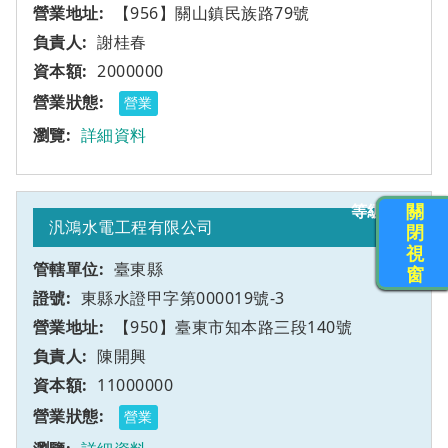
【956】關山鎮民族路79號
謝桂春
2000000
營業
詳細資料
關
甲
9
汎鴻水電工程有限公司
閉
視
臺東縣
窗
東縣水證甲字第000019號-3
【950】臺東市知本路三段140號
陳開興
11000000
營業