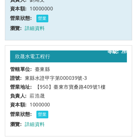
10000000
營業
詳細資料
20
甲
欣晟水電工程行
臺東縣
東縣水證甲字第000039號-3
【950】臺東市寶桑路409號1樓
莊浩晟
1000000
營業
詳細資料