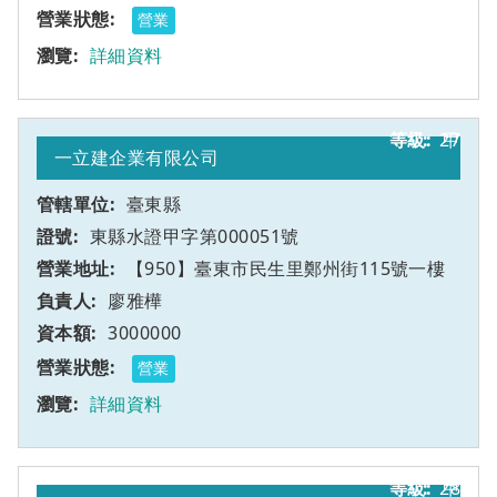
營業
詳細資料
27
甲
一立建企業有限公司
臺東縣
東縣水證甲字第000051號
【950】臺東市民生里鄭州街115號一樓
廖雅樺
3000000
營業
詳細資料
28
甲