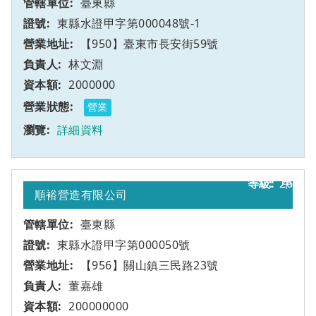
臺東縣
東縣水證甲字第000048號-1
【950】臺東市長安街59號
林文淵
2000000
營業
詳細資料
26
甲
順裕營造有限公司
臺東縣
東縣水證甲字第000050號
【956】關山鎮三民路23號
董嘉雄
200000000