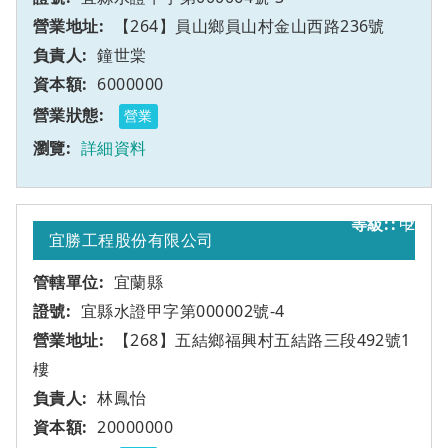
【264】員山鄉員山村金山西路236號
鐘世棠
6000000
營業
詳細資料
甲
2
宜勝工程股份有限公司
宜蘭縣
宜縣水證甲字第000002號-4
【268】五結鄉福興村五結路三段492號1
樓
林鳳怡
20000000