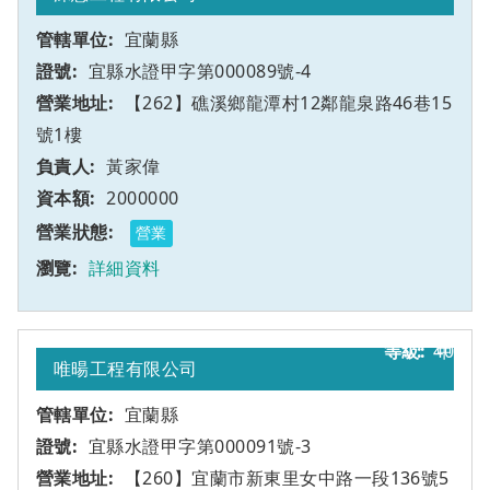
宜蘭縣
宜縣水證甲字第000089號-4
【262】礁溪鄉龍潭村12鄰龍泉路46巷15
號1樓
黃家偉
2000000
營業
詳細資料
40
甲
唯暘工程有限公司
宜蘭縣
宜縣水證甲字第000091號-3
【260】宜蘭市新東里女中路一段136號5