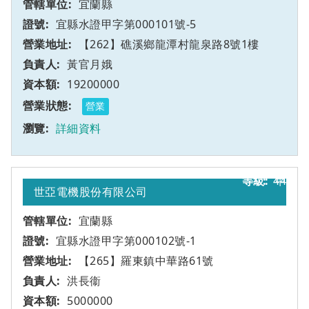
宜蘭縣
宜縣水證甲字第000101號-5
【262】礁溪鄉龍潭村龍泉路8號1樓
黃官月娥
19200000
營業
詳細資料
44
甲
世亞電機股份有限公司
宜蘭縣
宜縣水證甲字第000102號-1
【265】羅東鎮中華路61號
洪長衞
5000000