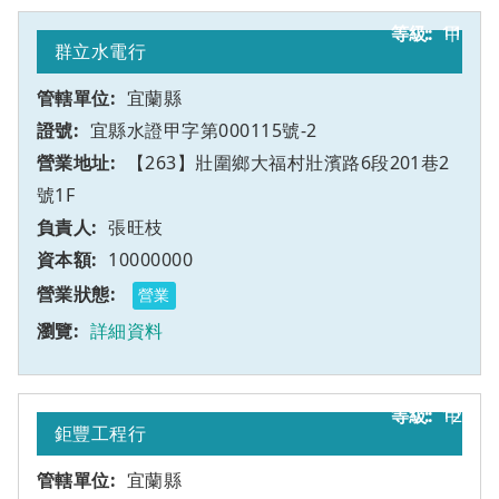
11
甲
群立水電行
宜蘭縣
宜縣水證甲字第000115號-2
【263】壯圍鄉大福村壯濱路6段201巷2
號1F
張旺枝
10000000
營業
詳細資料
12
甲
鉅豐工程行
宜蘭縣