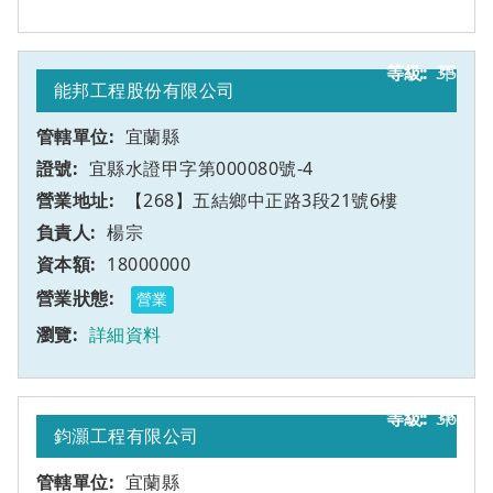
35
甲
能邦工程股份有限公司
宜蘭縣
宜縣水證甲字第000080號-4
【268】五結鄉中正路3段21號6樓
楊宗
18000000
營業
詳細資料
36
甲
鈞灝工程有限公司
宜蘭縣