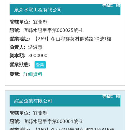
18
甲
泉亮水電工程有限公司
宜蘭縣
宜縣水證甲字第000025號-4
【269】冬山鄉群英村群英路20號1樓
游淑惠
3000000
營業
詳細資料
19
甲
綜品企業有限公司
宜蘭縣
宜縣水證甲字第000061號-3
【269】冬山鄉順安村永興路1段315號