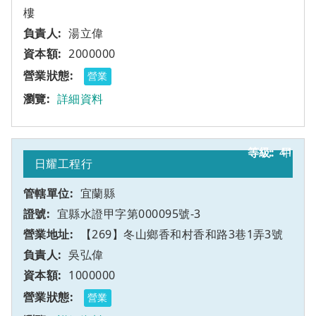
樓
湯立偉
2000000
營業
詳細資料
41
甲
日耀工程行
宜蘭縣
宜縣水證甲字第000095號-3
【269】冬山鄉香和村香和路3巷1弄3號
吳弘偉
1000000
營業