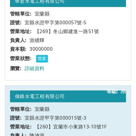
華宭水電工程有限公司
宜蘭縣
宜縣水證甲字第000057號-5
【269】冬山鄉建進一路51號
游續輝
30000000
營業
詳細資料
23
甲
偉鋒水電工程有限公司
宜蘭縣
宜縣水證甲字第000015號-3
【260】宜蘭市小東路13-10號1F
陳滄源