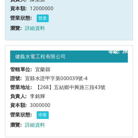
12000000
營業
詳細資料
24
甲
健義水電工程有限公司
宜蘭縣
宜縣水證甲字第000039號-4
【268】五結鄉中興路三段43號
李銘輝
3000000
停業
詳細資料