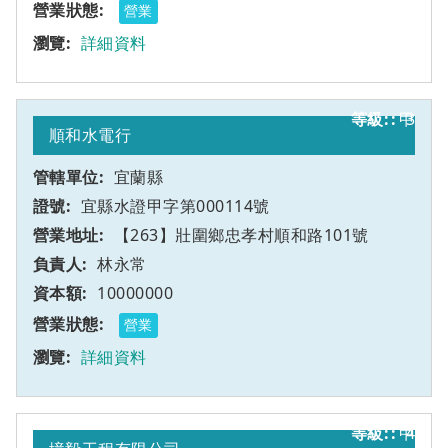
營業
詳細資料
甲
3
順和水電行
宜蘭縣
宜縣水證甲字第000114號
【263】壯圍鄉忠孝村順和路101號
林永常
10000000
營業
詳細資料
甲
4