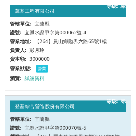
32
甲
萬基工程有限公司
宜蘭縣
宜縣水證甲字第000062號-4
【264】員山鄉隘界六路65號1樓
彭月玲
3000000
營業
詳細資料
33
甲
登基綜合營造股份有限公司
宜蘭縣
宜縣水證甲字第000070號-5