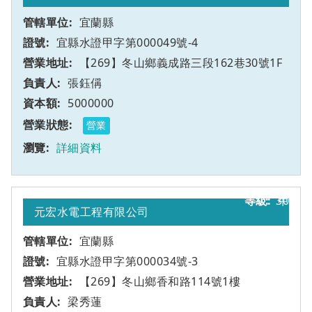
宜蘭縣
宜縣水證甲字第000049號-4
【269】冬山鄉義成路三段162巷30號1F
張鈺偁
5000000
營業
詳細資料
30
甲
元宏水電工程有限公司
宜蘭縣
宜縣水證甲字第000034號-3
【269】冬山鄉香和路114號1樓
梁秀蓮