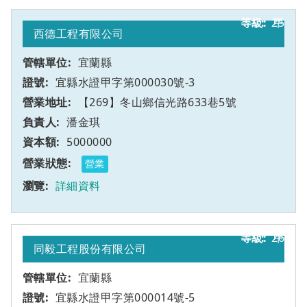
25
甲
西德工程有限公司
宜蘭縣
宜縣水證甲字第000030號-3
【269】冬山鄉信光路633巷5號
潘金琪
5000000
營業
詳細資料
26
甲
同毅工程股份有限公司
宜蘭縣
宜縣水證甲字第000014號-5