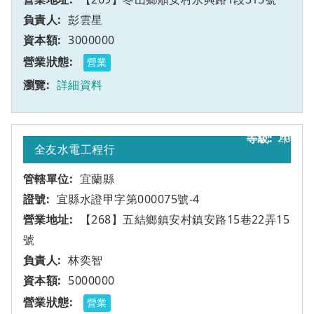
彭雲星
3000000
營業
詳細資料
20
甲
全友水電工程行
宜蘭縣
宜縣水證甲字第000075號-4
【268】五結鄉鎮安村鎮安路15巷22弄15
號
林奕智
5000000
營業