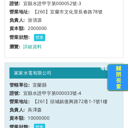
宜縣水證甲字第000052號-3
【260】宜蘭市文化里長春路78號
游清源
2000000
營業
詳細資料
關
13
甲
家家水電有限公司
閉
視
宜蘭縣
窗
宜縣水證甲字第000033號-4
【261】頭城鎮復興路72巷1-1號1樓
吳澤森
10000000
營業