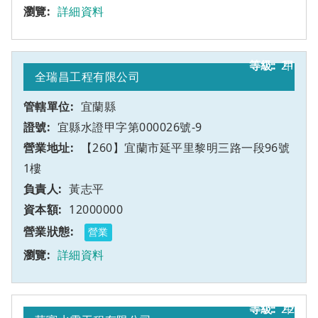
詳細資料
21
甲
全瑞昌工程有限公司
宜蘭縣
宜縣水證甲字第000026號-9
【260】宜蘭市延平里黎明三路一段96號
1樓
黃志平
12000000
營業
詳細資料
22
甲