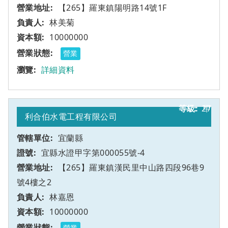
【265】羅東鎮陽明路14號1F
林美菊
10000000
營業
詳細資料
27
甲
利合伯水電工程有限公司
宜蘭縣
宜縣水證甲字第000055號-4
【265】羅東鎮漢民里中山路四段96巷9
號4樓之2
林嘉恩
10000000
營業