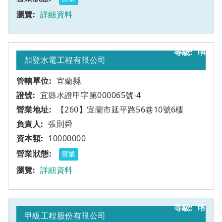
詳細資料
14
甲
加登水電工程有限公司
宜蘭縣
宜縣水證甲字第000065號-4
【260】宜蘭市延平路56巷10號6樓
張則舜
10000000
營業
詳細資料
15
甲
甲級工程股份有限公司