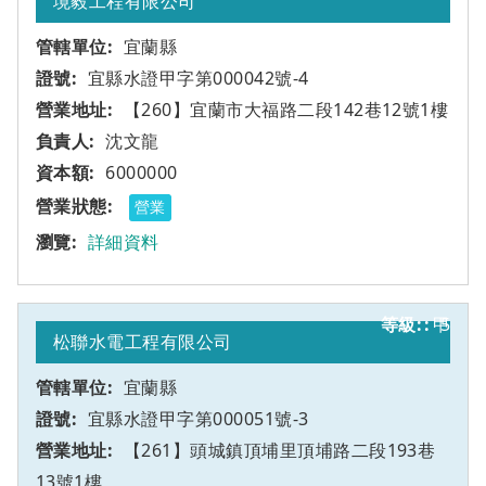
境毅工程有限公司
宜蘭縣
宜縣水證甲字第000042號-4
【260】宜蘭市大福路二段142巷12號1樓
沈文龍
6000000
營業
詳細資料
甲
5
松聯水電工程有限公司
宜蘭縣
宜縣水證甲字第000051號-3
【261】頭城鎮頂埔里頂埔路二段193巷
13號1樓