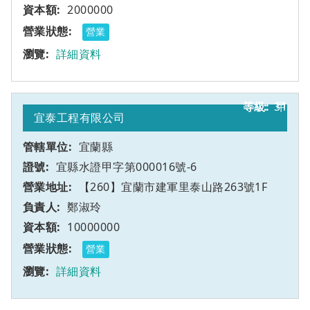
2000000
營業
詳細資料
31
甲
宜泰工程有限公司
宜蘭縣
宜縣水證甲字第000016號-6
【260】宜蘭市建軍里泰山路263號1F
鄭淑玲
10000000
營業
詳細資料