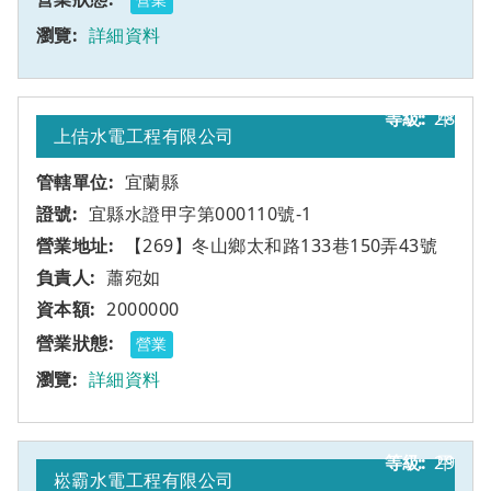
詳細資料
28
甲
上佶水電工程有限公司
宜蘭縣
宜縣水證甲字第000110號-1
【269】冬山鄉太和路133巷150弄43號
蕭宛如
2000000
營業
詳細資料
29
甲
崧霸水電工程有限公司