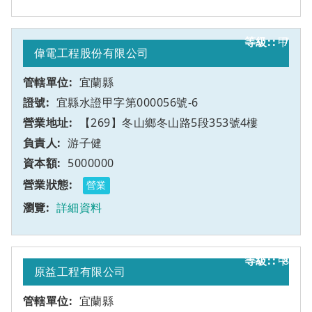
甲
7
偉電工程股份有限公司
宜蘭縣
宜縣水證甲字第000056號-6
【269】冬山鄉冬山路5段353號4樓
游子健
5000000
營業
詳細資料
甲
8
原益工程有限公司
宜蘭縣