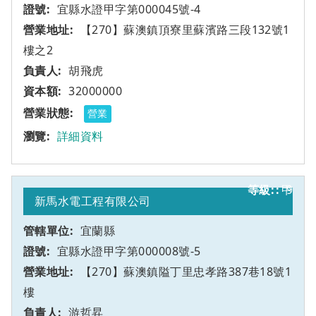
宜縣水證甲字第000045號-4
【270】蘇澳鎮頂寮里蘇濱路三段132號1
樓之2
胡飛虎
32000000
營業
詳細資料
甲
9
新馬水電工程有限公司
宜蘭縣
宜縣水證甲字第000008號-5
【270】蘇澳鎮隘丁里忠孝路387巷18號1
樓
游哲昇