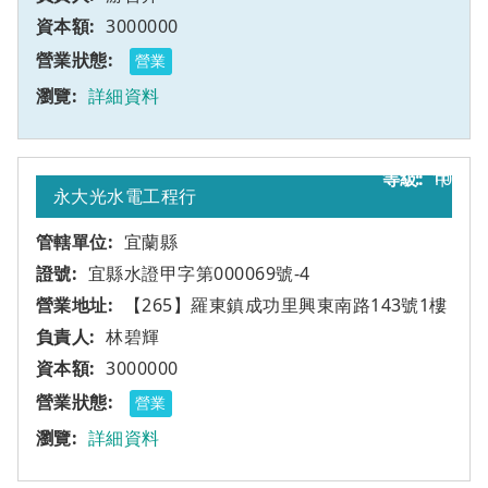
3000000
營業
詳細資料
10
甲
永大光水電工程行
宜蘭縣
宜縣水證甲字第000069號-4
【265】羅東鎮成功里興東南路143號1樓
林碧輝
3000000
營業
詳細資料