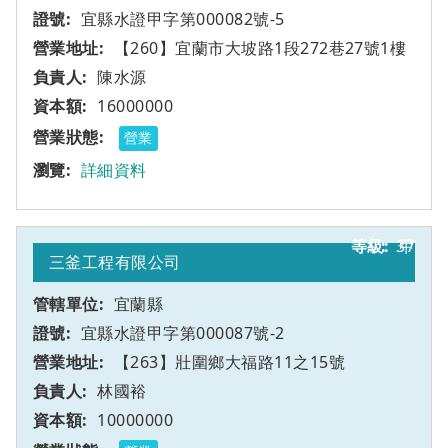
宜縣水證甲字第000082號-5
【260】宜蘭市大坡路1段272巷27號1樓
陳水源
16000000
營業
詳細資料
37
甲
三釜工程有限公司
宜蘭縣
宜縣水證甲字第000087號-2
【263】壯圍鄉大福路11之15號
林國裕
10000000