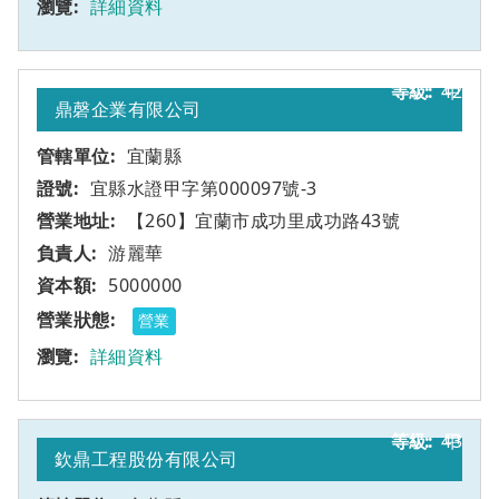
詳細資料
42
甲
鼎磬企業有限公司
宜蘭縣
宜縣水證甲字第000097號-3
【260】宜蘭市成功里成功路43號
游麗華
5000000
營業
詳細資料
43
甲
欽鼎工程股份有限公司