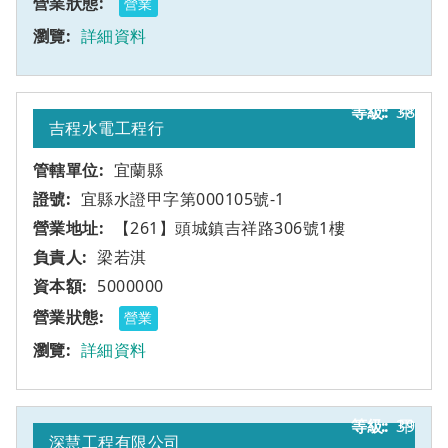
營業
詳細資料
38
甲
吉程水電工程行
宜蘭縣
宜縣水證甲字第000105號-1
【261】頭城鎮吉祥路306號1樓
梁若淇
5000000
營業
詳細資料
39
甲
深慧工程有限公司