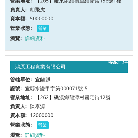
【265】羅東鎮維揚里維揚路158號1樓
胡飛虎
50000000
營業
詳細資料
34
甲
鴻原工程實業有限公司
宜蘭縣
宜縣水證甲字第000071號-5
【262】礁溪鄉龍潭村國宅街12號
陳泰源
12000000
營業
詳細資料