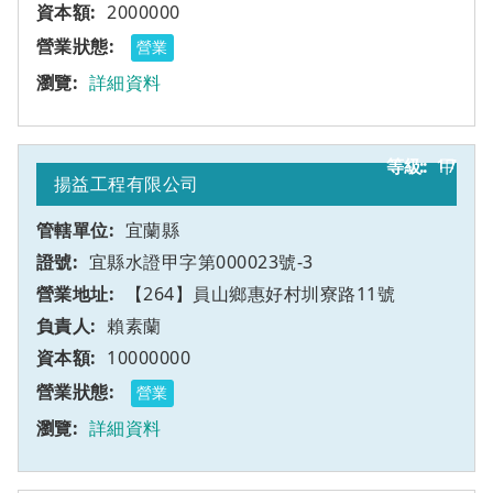
2000000
營業
詳細資料
17
甲
揚益工程有限公司
宜蘭縣
宜縣水證甲字第000023號-3
【264】員山鄉惠好村圳寮路11號
賴素蘭
10000000
營業
詳細資料