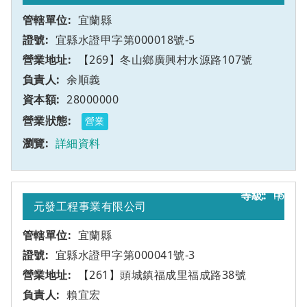
宜蘭縣
宜縣水證甲字第000018號-5
【269】冬山鄉廣興村水源路107號
余順義
28000000
營業
詳細資料
16
甲
元發工程事業有限公司
宜蘭縣
宜縣水證甲字第000041號-3
【261】頭城鎮福成里福成路38號
賴宜宏