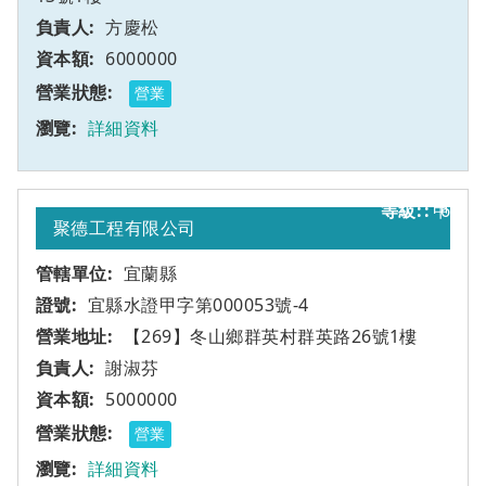
方慶松
6000000
營業
詳細資料
甲
6
聚德工程有限公司
宜蘭縣
宜縣水證甲字第000053號-4
【269】冬山鄉群英村群英路26號1樓
謝淑芬
5000000
營業
詳細資料