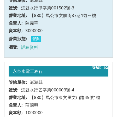
澎湖縣
澎縣水證甲字第001502號-3
【880】馬公市文前街87巷1號ㄧ樓
陳麗華
3000000
營業
詳細資料
12
乙
永泉水電工程行
澎湖縣
澎縣水證乙字第000003號-4
【880】馬公市東文里文山路45號1樓
莊國興
1000000