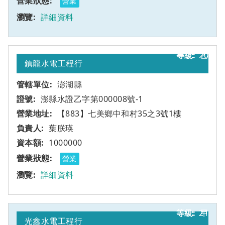
營業
詳細資料
20
乙
鎮龍水電工程行
澎湖縣
澎縣水證乙字第000008號-1
【883】七美鄉中和村35之3號1樓
葉朕瑛
1000000
營業
詳細資料
21
甲
光鑫水電工程行