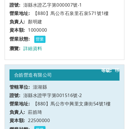
澎縣水證乙字第000007號-1
【880】馬公市石泉里石泉571號1樓
顏明建
1000000
營業
詳細資料
19
甲
合皓營造有限公司
澎湖縣
澎縣水證甲字第001516號-2
【880】馬公市中興里文康街54號1樓
莊皓琦
22500000