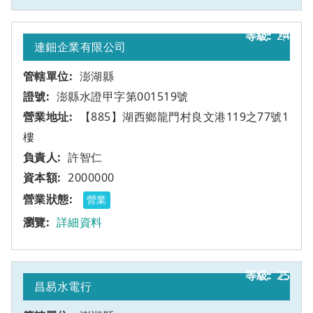
24
甲
連鈿企業有限公司
澎湖縣
澎縣水證甲字第001519號
【885】湖西鄉龍門村良文港119之77號1
樓
許智仁
2000000
營業
詳細資料
25
乙
昌易水電行