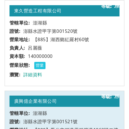
28
甲
東久營造工程有限公司
澎湖縣
澎縣水證甲字第001520號
【885】湖西鄉紅羅村60號
呂麗薇
140000000
營業
詳細資料
29
甲
廣興億企業有限公司
澎湖縣
澎縣水證甲字第001521號