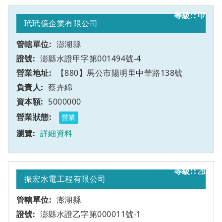
甲
7
玳玳億企業有限公司
澎湖縣
澎縣水證甲字第001494號-4
【880】馬公市陽明里中華路138號
蔡卉綿
5000000
營業
詳細資料
乙
8
振宏水電工程有限公司
澎湖縣
澎縣水證乙字第000011號-1