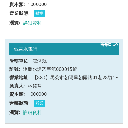
1000000
營業
詳細資料
27
乙
鋮吉水電行
澎湖縣
澎縣水證乙字第000015號
【880】馬公市朝陽里朝陽路41巷28號1F
林銘常
1000000
營業
詳細資料