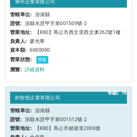
華州企業有限公司
澎湖縣
澎縣水證甲字第001509號-2
【880】馬公市西文里西文澳262號1樓
廖光華
6000000
營業
詳細資料
15
甲
鈞智慈企業有限公司
澎湖縣
澎縣水證甲字第001512號-2
【880】馬公市鎖港里2006號