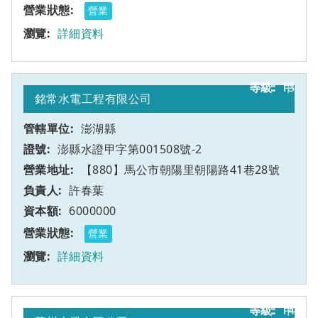
營業
詳細資料
13
甲
銘常水電工程有限公司
澎湖縣
澎縣水證甲字第001508號-2
【880】馬公市朝陽里朝陽路41巷28號
許春葉
6000000
營業
詳細資料
14
甲