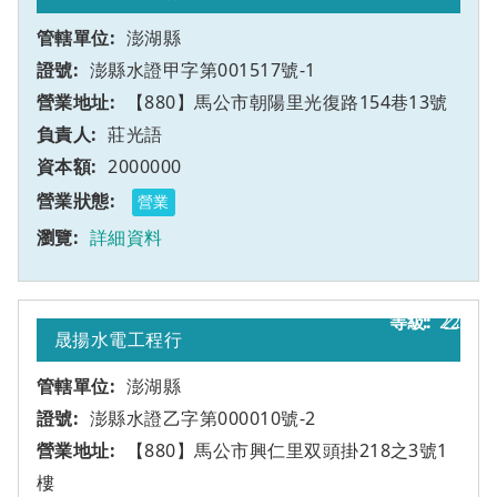
澎湖縣
澎縣水證甲字第001517號-1
【880】馬公市朝陽里光復路154巷13號
莊光語
2000000
營業
詳細資料
22
乙
晟揚水電工程行
澎湖縣
澎縣水證乙字第000010號-2
【880】馬公市興仁里双頭掛218之3號1
樓