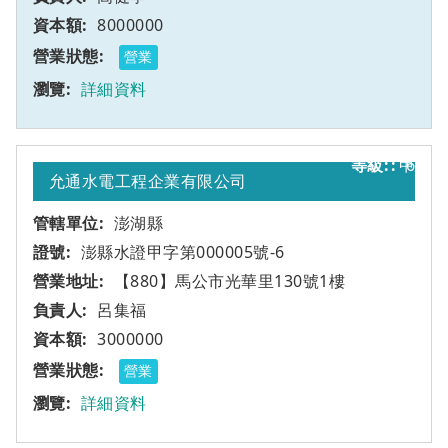
8000000
營業
詳細資料
甲
6
允通水電工程企業有限公司
澎湖縣
澎縣水證甲字第000005號-6
【880】馬公市光華里130號1樓
呂集福
3000000
營業
詳細資料