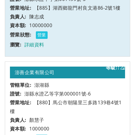
【885】湖西鄉龍門村良文港86-2號1樓
陳志成
10000000
營業
詳細資料
乙
2
澎善企業有限公司
澎湖縣
澎縣水證乙等字第000001號-6
【880】馬公市朝陽里三多路139巷4號1
樓
顏慧子
1000000