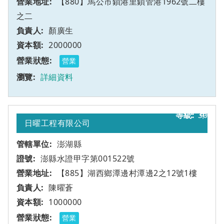
【880】馬公市鎖港里鎖管港1962號二樓
之二
顏廣生
2000000
營業
詳細資料
30
甲
日曜工程有限公司
澎湖縣
澎縣水證甲字第001522號
【885】湖西鄉潭邊村潭邊2之12號1樓
陳曜蒼
1000000
營業