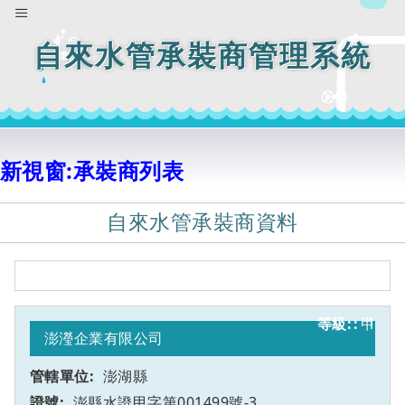
自來水管承裝商管理系統
新視窗:承裝商列表
自來水管承裝商資料
甲
1
澎瀅企業有限公司
澎湖縣
澎縣水證甲字第001499號-3