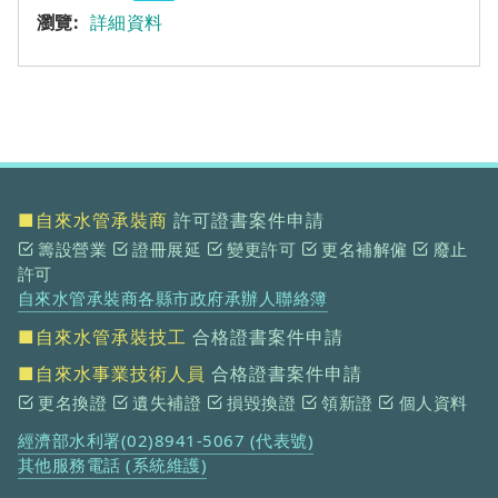
詳細資料
■自來水管承裝商
許可證書案件申請
籌設營業
證冊展延
變更許可
更名補解僱
廢止
許可
自來水管承裝商各縣市政府承辦人聯絡簿
■自來水管承裝技工
合格證書案件申請
■自來水事業技術人員
合格證書案件申請
更名換證
遺失補證
損毀換證
領新證
個人資料
經濟部水利署(02)8941-5067 (代表號)
其他服務電話 (系統維護)