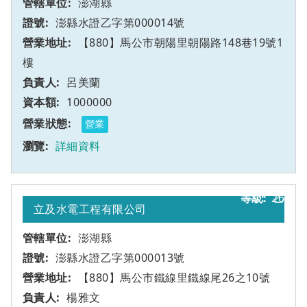
澎湖縣
澎縣水證乙字第000014號
【880】馬公市朝陽里朝陽路148巷19號1
樓
呂美蘭
1000000
營業
詳細資料
26
乙
立及水電工程有限公司
澎湖縣
澎縣水證乙字第000013號
【880】馬公市鐵線里鐵線尾26之10號
楊雅文