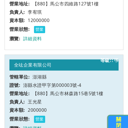
【880】馬公市四維路127號1樓
李宥琪
12000000
營業
詳細資料
甲
9
全竑企業有限公司
澎湖縣
澎縣水證甲字第000003號-4
【880】馬公市林森路15巷5號1樓
王光星
2000000
關
營業
閉