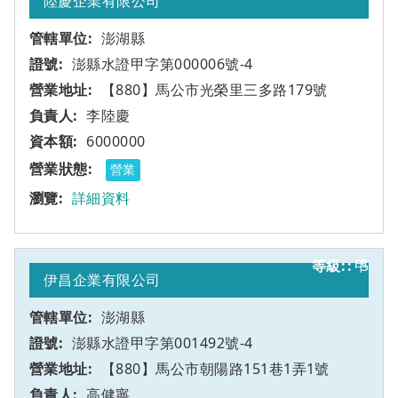
陸慶企業有限公司
澎湖縣
澎縣水證甲字第000006號-4
【880】馬公市光榮里三多路179號
李陸慶
6000000
營業
詳細資料
甲
5
伊昌企業有限公司
澎湖縣
澎縣水證甲字第001492號-4
【880】馬公市朝陽路151巷1弄1號
高健寧