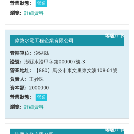
營業
詳細資料
甲
3
偉勢水電工程企業有限公司
澎湖縣
澎縣水證甲字第000007號-3
【880】馬公市東文里東文澳108-61號
王妙珠
2000000
營業
詳細資料
甲
4