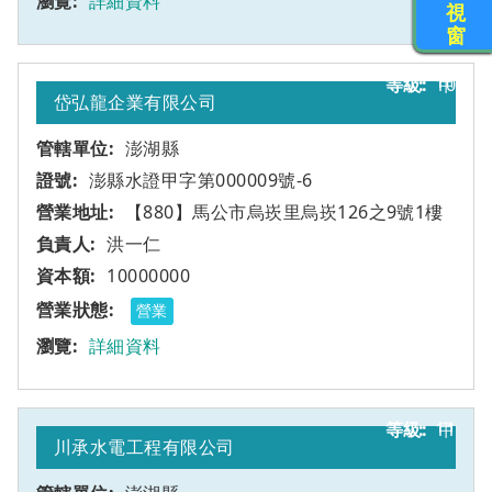
詳細資料
視
窗
10
甲
岱弘龍企業有限公司
澎湖縣
澎縣水證甲字第000009號-6
【880】馬公市烏崁里烏崁126之9號1樓
洪一仁
10000000
營業
詳細資料
11
甲
川承水電工程有限公司