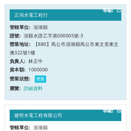
17
乙
正鴻水電工程行
澎湖縣
澎縣水證乙字第000005號-3
【880】馬公市澎湖縣馬公市東文里東文
澳322號1樓
林正中
1000000
營業
詳細資料
18
乙
建明水電工程有限公司
澎湖縣