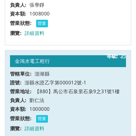
張學錚
1008000
營業
詳細資料
23
乙
金鴻水電工程行
澎湖縣
澎縣水證乙字第000012號-1
【880】馬公市石泉里石泉9之31號1樓
劉仁法
1000000
營業
詳細資料