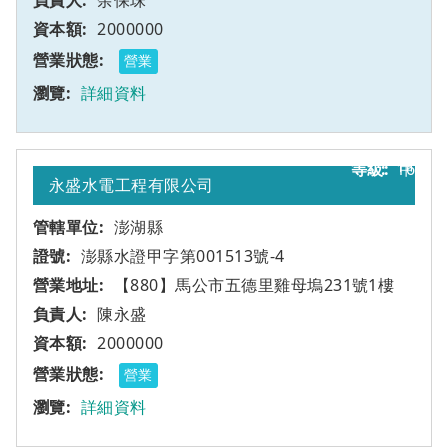
余保珠
2000000
營業
詳細資料
16
甲
永盛水電工程有限公司
澎湖縣
澎縣水證甲字第001513號-4
【880】馬公市五德里雞母塢231號1樓
陳永盛
2000000
營業
詳細資料