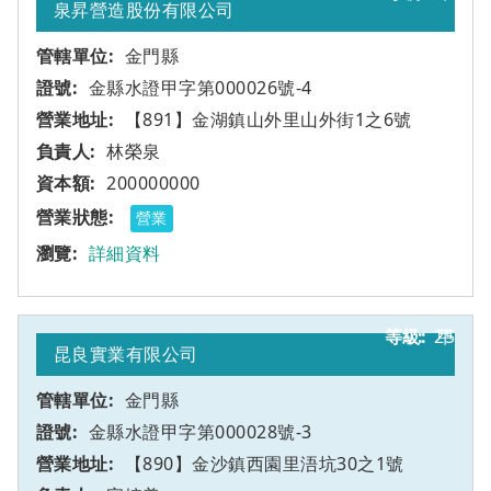
泉昇營造股份有限公司
金門縣
金縣水證甲字第000026號-4
【891】金湖鎮山外里山外街1之6號
林榮泉
200000000
營業
詳細資料
25
甲
昆良實業有限公司
金門縣
金縣水證甲字第000028號-3
【890】金沙鎮西園里浯坑30之1號