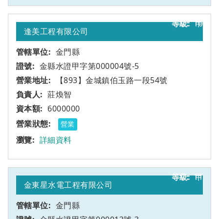
10
甲
逢美工程有限公司
金門縣
金縣水證甲字第000004號-5
【893】金城鎮伯玉路一段54號
莊煥智
6000000
營業
詳細資料
11
甲
金東星水電工程有限公司
金門縣