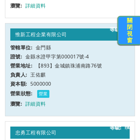
詳細資料
關
閉
13
甲
視
惟新工程企業有限公司
窗
金門縣
金縣水證甲字第000017號-4
【893】金城鎮珠浦南路76號
王佑麒
5000000
營業
詳細資料
14
甲
忠勇工程有限公司