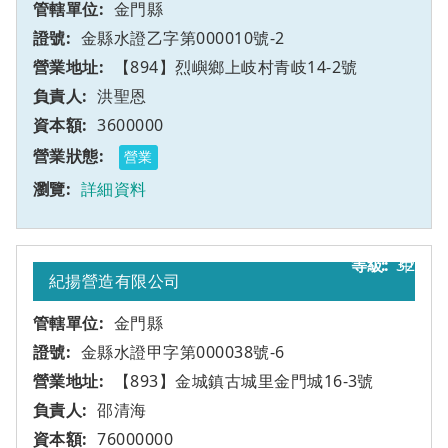
金門縣
金縣水證乙字第000010號-2
【894】烈嶼鄉上岐村青岐14-2號
洪聖恩
3600000
營業
詳細資料
32
甲
紀揚營造有限公司
金門縣
金縣水證甲字第000038號-6
【893】金城鎮古城里金門城16-3號
邵清海
76000000