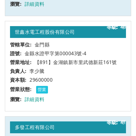
詳細資料
40
甲
世鑫水電工程股份有限公司
金門縣
金縣水證甲字第000043號-4
【891】金湖鎮新市里武德新莊161號
李少騰
29600000
營業
詳細資料
41
甲
多發工程有限公司