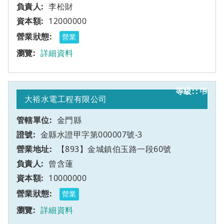
李松財
12000000
營業
詳細資料
甲
9
大裕水電工程有限公司
金門縣
金縣水證甲字第000007號-3
【893】金城鎮伯玉路一段60號
曾含蓮
10000000
營業
詳細資料