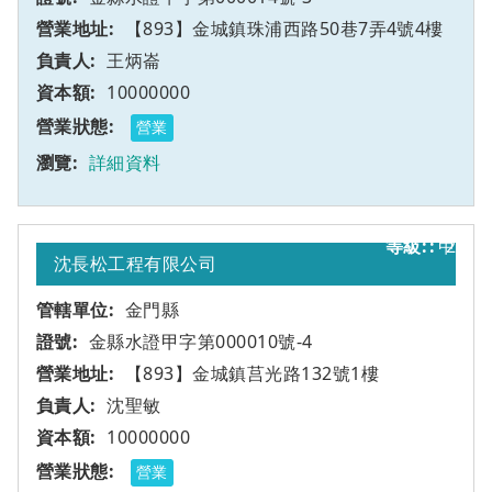
【893】金城鎮珠浦西路50巷7弄4號4樓
王炳崙
10000000
營業
詳細資料
甲
2
沈長松工程有限公司
金門縣
金縣水證甲字第000010號-4
【893】金城鎮莒光路132號1樓
沈聖敏
10000000
營業