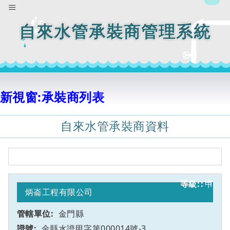
自來水管承裝商管理系統
新視窗:承裝商列表
自來水管承裝商資料
甲
1
炳崙工程有限公司
金門縣
金縣水證甲字第000014號-3