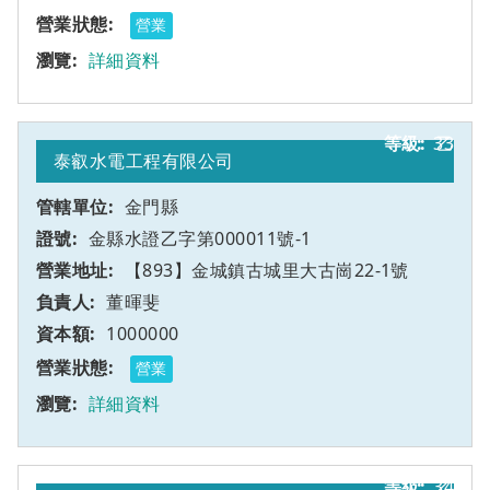
營業
詳細資料
33
乙
泰叡水電工程有限公司
金門縣
金縣水證乙字第000011號-1
【893】金城鎮古城里大古崗22-1號
董暉斐
1000000
營業
詳細資料
34
乙