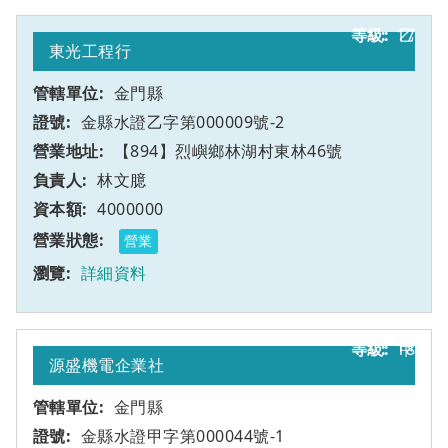
17
乙
東光工程行
金門縣
金縣水證乙字第000009號-2
【894】烈嶼鄉林湖村東林46號
林文臆
4000000
營業
詳細資料
18
甲
源盛機電企業社
金門縣
金縣水證甲字第000044號-1