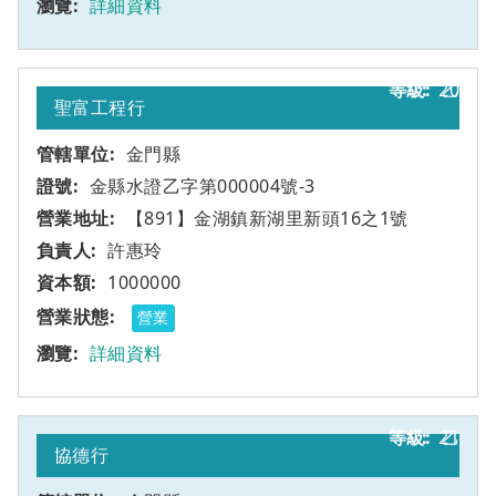
詳細資料
20
乙
聖富工程行
金門縣
金縣水證乙字第000004號-3
【891】金湖鎮新湖里新頭16之1號
許惠玲
1000000
營業
詳細資料
21
乙
協德行