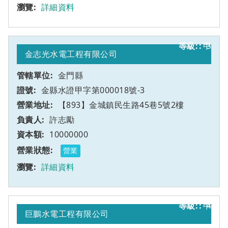
詳細資料
甲
3
金志光水電工程有限公司
金門縣
金縣水證甲字第000018號-3
【893】金城鎮民生路45巷5號2樓
許志勵
10000000
營業
詳細資料
甲
4
巨鵬水電工程有限公司