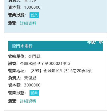
黃于凈
1000000
營業
詳細資料
16
甲
龍門水電行
金門縣
金縣水證甲字第000021號-3
【893】金城鎮民生路16巷20弄4號
黃傑威
3000000
營業
詳細資料