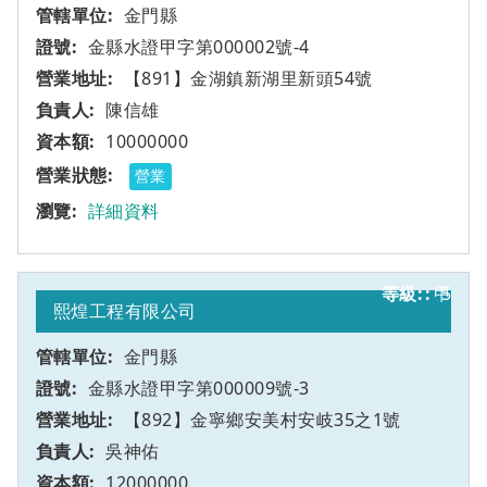
金門縣
金縣水證甲字第000002號-4
【891】金湖鎮新湖里新頭54號
陳信雄
10000000
營業
詳細資料
甲
5
熙煌工程有限公司
金門縣
金縣水證甲字第000009號-3
【892】金寧鄉安美村安岐35之1號
吳神佑
12000000