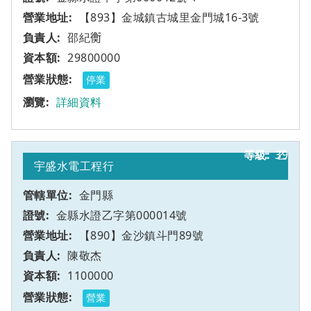
【893】金城鎮古城里金門城16-3號
邵紀𧗾
29800000
停業
詳細資料
39
乙
宇盛水電工程行
金門縣
金縣水證乙字第000014號
【890】金沙鎮斗門89號
陳敬杰
1100000
營業