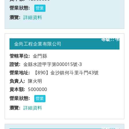
營業
詳細資料
甲
6
金尚工程企業有限公司
金門縣
金縣水證甲字第000015號-3
【890】金沙鎮何斗里斗門43號
陳火明
5000000
營業
詳細資料