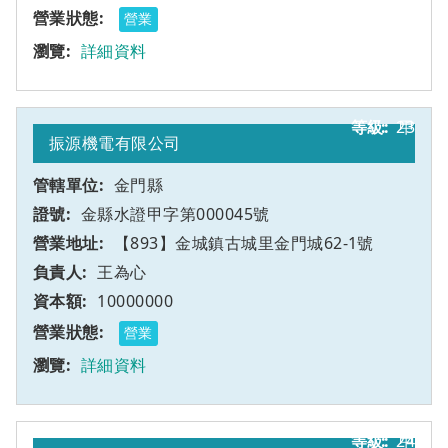
營業
詳細資料
23
甲
振源機電有限公司
金門縣
金縣水證甲字第000045號
【893】金城鎮古城里金門城62-1號
王為心
10000000
營業
詳細資料
24
甲