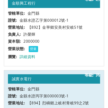
金順興工程行
金門縣
金縣水證乙字第000012號-1
【892】金寧鄉安美村安岐51號
許榮輝
2000000
營業
詳細資料
35
丙
誠實水電行
金門縣
金縣水證丙字第000003號-1
【894】烈嶼鄉上岐村青岐99之2號