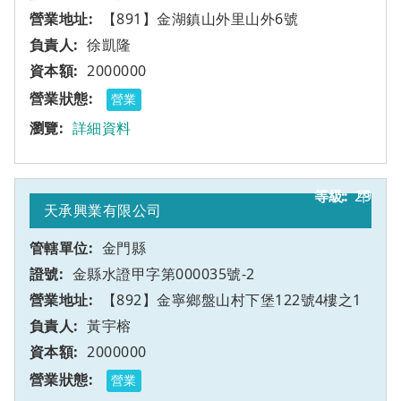
【891】金湖鎮山外里山外6號
徐凱隆
2000000
營業
詳細資料
29
甲
天承興業有限公司
金門縣
金縣水證甲字第000035號-2
【892】金寧鄉盤山村下堡122號4樓之1
黃宇榕
2000000
營業