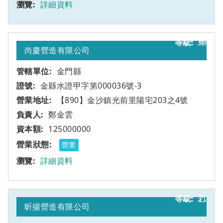
詳細資料
30
甲
尚慶營造有限公司
金門縣
金縣水證甲字第000036號-3
【890】金沙鎮光前里陽宅203之4號
鄭金雲
125000000
營業
詳細資料
31
乙
昕揚營造有限公司