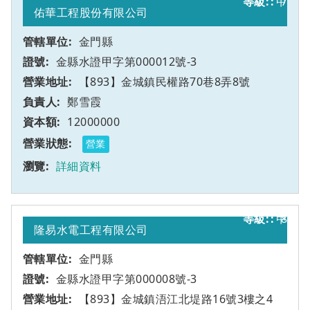
甲
7
佑華工程股份有限公司
金門縣
金縣水證甲字第000012號-3
【893】金城鎮民權路70巷8弄8號
鄭雪霞
12000000
營業
詳細資料
甲
8
隆易水電工程有限公司
金門縣
金縣水證甲字第000008號-3
【893】金城鎮浯江北堤路16號3樓之4