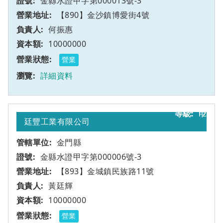
金縣水證甲字第000013號-3
【890】金沙鎮博愛街4號
何振惠
10000000
營業
詳細資料
12
甲
廷豐工業有限公司
金門縣
金縣水證甲字第000006號-3
【893】金城鎮民族路11號
黃廷輝
10000000
營業