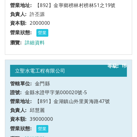
【892】金寧鄉榜林村榜林51之19號
許丕源
2000000
營業
詳細資料
19
甲
立聖水電工程有限公司
金門縣
金縣水證甲字第000020號-5
【891】金湖鎮山外里黃海路47號
邱慧麗
39000000
營業