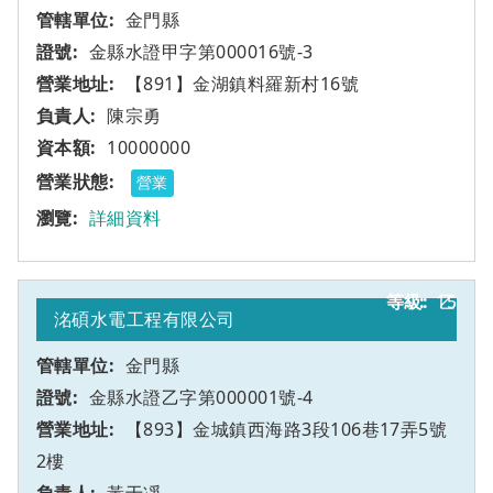
金門縣
金縣水證甲字第000016號-3
【891】金湖鎮料羅新村16號
陳宗勇
10000000
營業
詳細資料
15
乙
洺碩水電工程有限公司
金門縣
金縣水證乙字第000001號-4
【893】金城鎮西海路3段106巷17弄5號
2樓