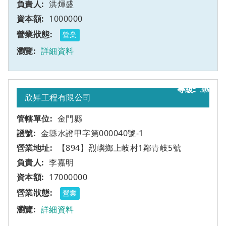
洪煇盛
1000000
營業
詳細資料
36
甲
欣昇工程有限公司
金門縣
金縣水證甲字第000040號-1
【894】烈嶼鄉上岐村1鄰青岐5號
李嘉明
17000000
營業
詳細資料