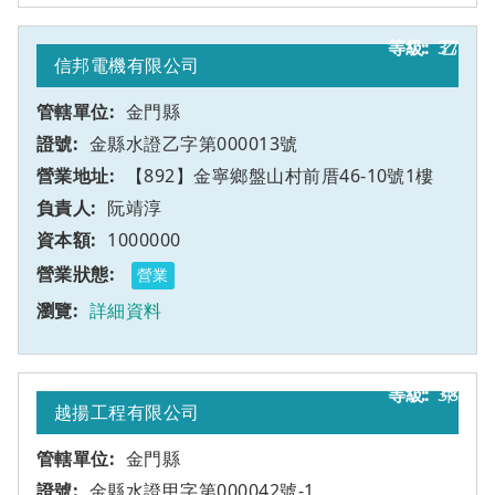
37
乙
信邦電機有限公司
金門縣
金縣水證乙字第000013號
【892】金寧鄉盤山村前厝46-10號1樓
阮靖淳
1000000
營業
詳細資料
38
甲
越揚工程有限公司
金門縣
金縣水證甲字第000042號-1