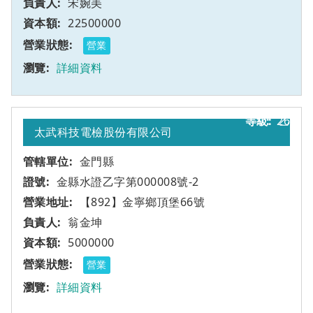
宋婉美
22500000
營業
詳細資料
26
乙
太武科技電檢股份有限公司
金門縣
金縣水證乙字第000008號-2
【892】金寧鄉頂堡66號
翁金坤
5000000
營業
詳細資料