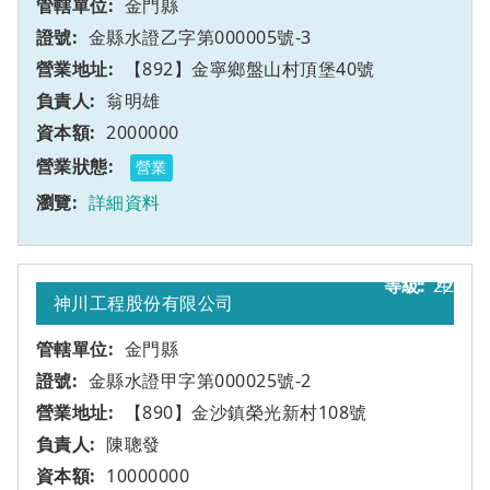
金門縣
金縣水證乙字第000005號-3
【892】金寧鄉盤山村頂堡40號
翁明雄
2000000
營業
詳細資料
22
甲
神川工程股份有限公司
金門縣
金縣水證甲字第000025號-2
【890】金沙鎮榮光新村108號
陳聰發
10000000