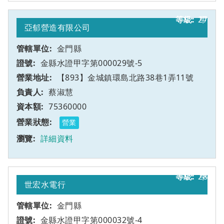
27
甲
亞郁營造有限公司
金門縣
金縣水證甲字第000029號-5
【893】金城鎮環島北路38巷1弄11號
蔡淑慧
75360000
營業
詳細資料
28
甲
世宏水電行
金門縣
金縣水證甲字第000032號-4