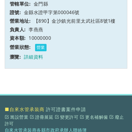
金門縣
金縣水證甲字第000046號
【890】金沙鎮光前里太武社區8號1樓
李燕燕
10000000
營業
詳細資料
■自來水管承裝商
許可證書案件申請
籌設營業
證冊展延
變更許可
更名補解僱
廢止
許可
自來水管承裝商各縣市政府承辦人聯絡簿