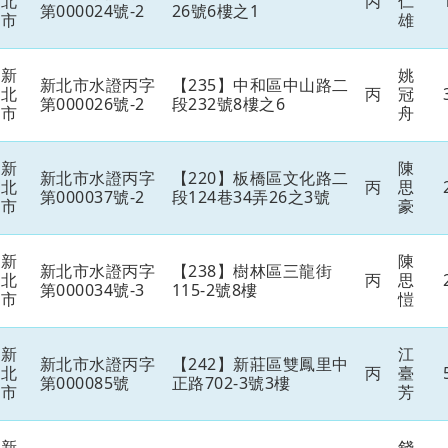
北
丙
仁
第000024號-2
26號6樓之1
市
雄
新
姚
新北市水證丙字
【235】中和區中山路二
北
丙
冠
第000026號-2
段232號8樓之6
市
舟
新
陳
新北市水證丙字
【220】板橋區文化路二
北
丙
思
第000037號-2
段124巷34弄26之3號
市
豪
新
陳
新北市水證丙字
【238】樹林區三龍街
北
丙
思
第000034號-3
115-2號8樓
市
愷
新
江
新北市水證丙字
【242】新莊區雙鳳里中
北
丙
臺
第000085號
正路702-3號3樓
市
芳
新
錢