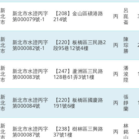
新
呂
新北市水證丙字
【208】金山區磺港路
北
丙
崑
第000079號-1
214號
市
崙
新
陳
新北市水證丙字
【220】板橋區三民路2
北
丙
琮
第000082號-1
段95巷12號4樓
市
勝
新
潘
新北市水證丙字
【247】蘆洲區三民路
北
丙
浚
第000083號
128巷61弄3號1樓
市
陞
新
張
新北市水證丙字
【220】板橋區國慶路
北
丙
靜
第000084號
191號6樓
市
蘭
新
林
新北市水證丙字
【238】樹林區三興路
北
丙
銘
第000087號
37號1樓
市
山