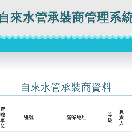
自來水管承裝商管理系
自來水管承裝商資料
管
負
轄
等
證號
營業地址
責
單
級
人
位