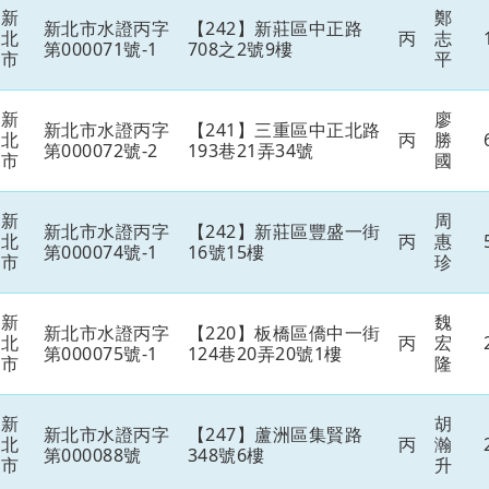
新
鄭
新北市水證丙字
【242】新莊區中正路
北
丙
志
第000071號-1
708之2號9樓
市
平
新
廖
新北市水證丙字
【241】三重區中正北路
北
丙
勝
第000072號-2
193巷21弄34號
市
國
新
周
新北市水證丙字
【242】新莊區豐盛一街
北
丙
惠
第000074號-1
16號15樓
市
珍
新
魏
新北市水證丙字
【220】板橋區僑中一街
北
丙
宏
第000075號-1
124巷20弄20號1樓
市
隆
新
胡
新北市水證丙字
【247】蘆洲區集賢路
北
丙
瀚
第000088號
348號6樓
市
升