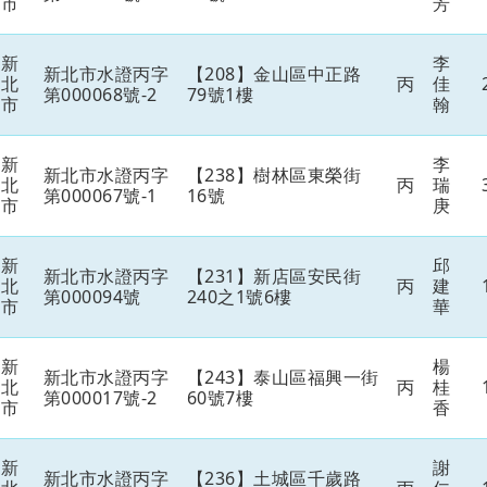
市
芳
新
李
新北市水證丙字
【208】金山區中正路
北
丙
佳
第000068號-2
79號1樓
市
翰
新
李
新北市水證丙字
【238】樹林區東榮街
北
丙
瑞
第000067號-1
16號
市
庚
新
邱
新北市水證丙字
【231】新店區安民街
北
丙
建
第000094號
240之1號6樓
市
華
新
楊
新北市水證丙字
【243】泰山區福興一街
北
丙
桂
第000017號-2
60號7樓
市
香
新
謝
新北市水證丙字
【236】土城區千歲路