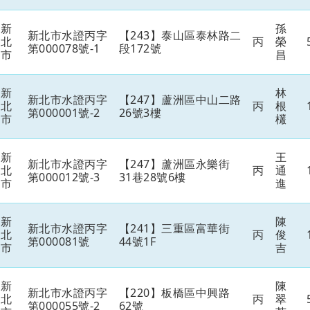
新
孫
新北市水證丙字
【243】泰山區泰林路二
北
丙
榮
第000078號-1
段172號
市
昌
新
林
新北市水證丙字
【247】蘆洲區中山二路
北
丙
根
第000001號-2
26號3樓
市
欉
新
王
新北市水證丙字
【247】蘆洲區永樂街
北
丙
通
第000012號-3
31巷28號6樓
市
進
新
陳
新北市水證丙字
【241】三重區富華街
北
丙
俊
第000081號
44號1F
市
吉
新
陳
新北市水證丙字
【220】板橋區中興路
北
丙
翠
第000055號-2
62號