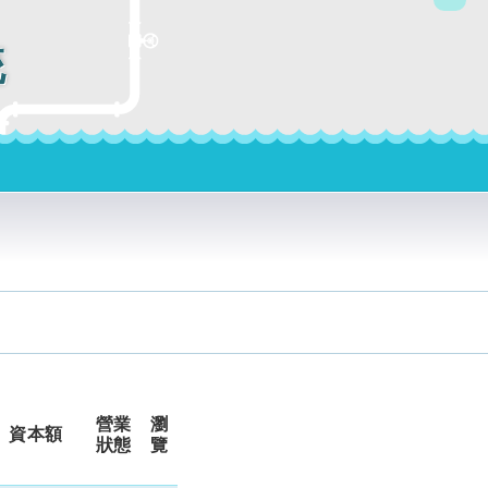
統
營業
瀏
資本額
狀態
覽