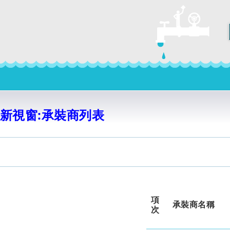
新視窗:承裝商列表
項
承裝商名稱
次