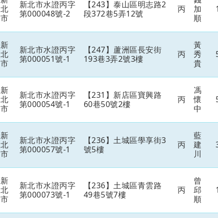
新北市水證丙字
【243】泰山區明志路2
北
丙
加
第000048號-2
段372巷5弄12號
市
順
新
黃
新北市水證丙字
【247】蘆洲區長安街
北
丙
秀
第000051號-1
193巷3弄2號3樓
市
貴
新
馮
新北市水證丙字
【231】新店區寶興路
北
丙
懷
第000054號-1
60巷50號2樓
市
中
新
藍
新北市水證丙字
【236】土城區學享街3
北
丙
建
第000057號-1
號5樓
市
川
新
曾
新北市水證丙字
【236】土城區青雲路
北
丙
邱
第000073號-1
49巷5號7樓
市
順