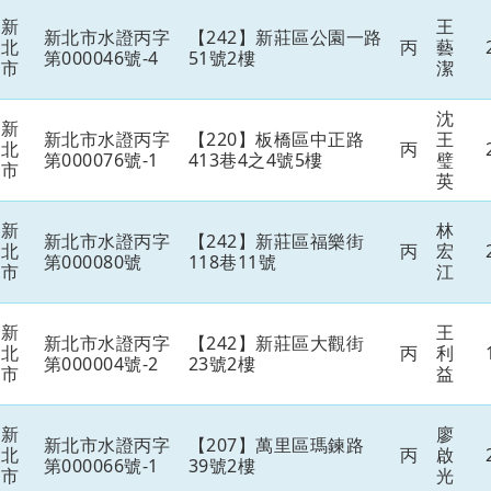
新
王
新北市水證丙字
【242】新莊區公園一路
北
丙
藝
第000046號-4
51號2樓
市
潔
沈
新
新北市水證丙字
【220】板橋區中正路
王
北
丙
第000076號-1
413巷4之4號5樓
璧
市
英
新
林
新北市水證丙字
【242】新莊區福樂街
北
丙
宏
第000080號
118巷11號
市
江
新
王
新北市水證丙字
【242】新莊區大觀街
北
丙
利
第000004號-2
23號2樓
市
益
新
廖
新北市水證丙字
【207】萬里區瑪鍊路
北
丙
啟
第000066號-1
39號2樓
市
光