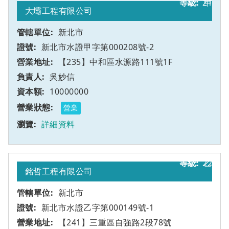
21
甲
大壩工程有限公司
新北市
新北市水證甲字第000208號-2
【235】中和區水源路111號1F
吳妙信
10000000
營業
詳細資料
22
乙
銘哲工程有限公司
新北市
新北市水證乙字第000149號-1
【241】三重區自強路2段78號