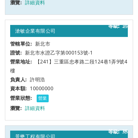
詳細資料
34
乙
滄敏企業有限公司
新北市
新北市水證乙字第000153號-1
【241】三重區忠孝路二段124巷1弄9號4
樓
許明浩
10000000
營業
詳細資料
35
甲
景懋工程有限公司