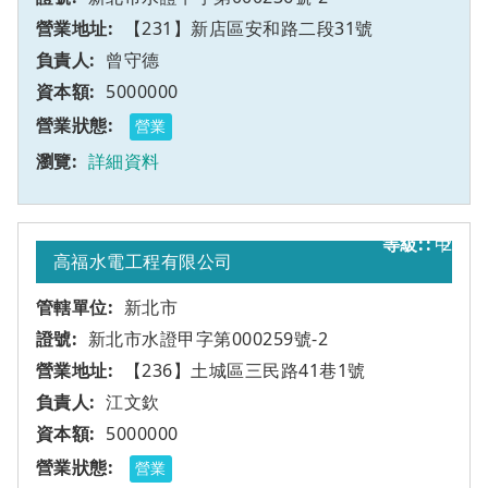
【231】新店區安和路二段31號
曾守德
5000000
營業
詳細資料
甲
2
高福水電工程有限公司
新北市
新北市水證甲字第000259號-2
【236】土城區三民路41巷1號
江文欽
5000000
營業