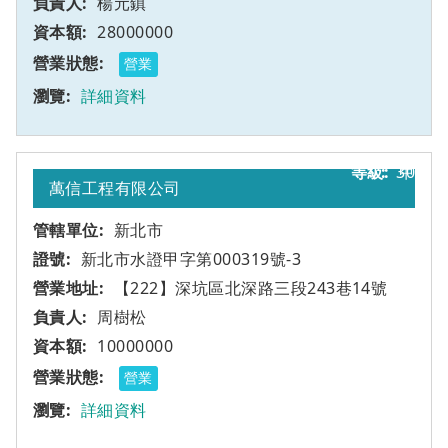
楊元鎮
28000000
營業
詳細資料
30
甲
萬信工程有限公司
新北市
新北市水證甲字第000319號-3
【222】深坑區北深路三段243巷14號
周樹松
10000000
營業
詳細資料