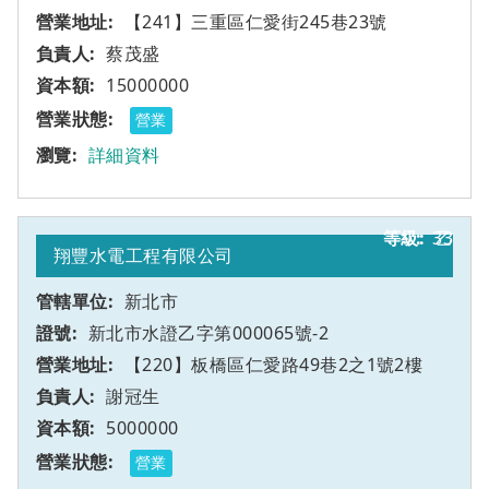
【241】三重區仁愛街245巷23號
蔡茂盛
15000000
營業
詳細資料
33
乙
翔豐水電工程有限公司
新北市
新北市水證乙字第000065號-2
【220】板橋區仁愛路49巷2之1號2樓
謝冠生
5000000
營業