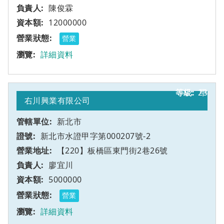
陳俊霖
12000000
營業
詳細資料
23
甲
右川興業有限公司
新北市
新北市水證甲字第000207號-2
【220】板橋區東門街2巷26號
廖宜川
5000000
營業
詳細資料