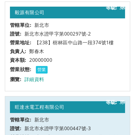
38
甲
毅源有限公司
新北市
新北市水證甲字第000297號-2
【238】樹林區中山路一段374號1樓
鄭春木
20000000
營業
詳細資料
39
甲
旺達水電工程有限公司
新北市
新北市水證甲字第000447號-3