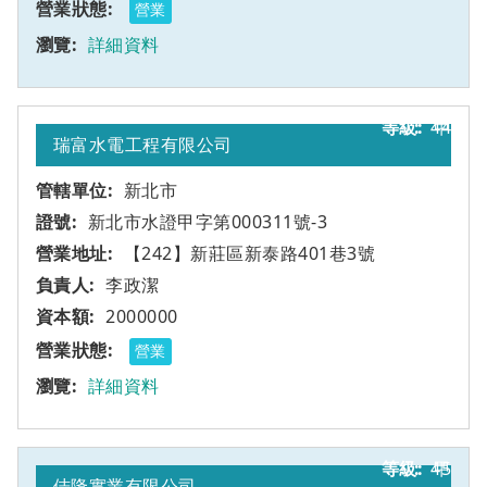
營業
詳細資料
44
甲
瑞富水電工程有限公司
新北市
新北市水證甲字第000311號-3
【242】新莊區新泰路401巷3號
李政潔
2000000
營業
詳細資料
45
甲
佶隆實業有限公司