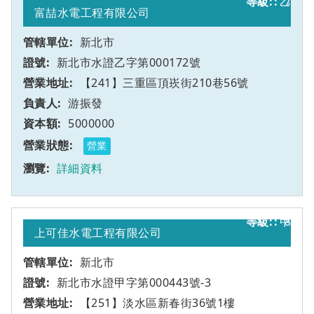
乙
7
富喆水電工程有限公司
新北市
新北市水證乙字第000172號
【241】三重區頂崁街210巷56號
游振發
5000000
營業
詳細資料
甲
8
上可佳水電工程有限公司
新北市
新北市水證甲字第000443號-3
【251】淡水區新春街36號1樓