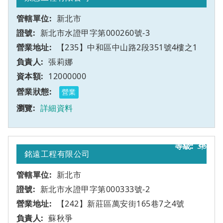
新北市
新北市水證甲字第000260號-3
【235】中和區中山路2段351號4樓之1
張莉娜
12000000
營業
詳細資料
36
甲
銘遠工程有限公司
新北市
新北市水證甲字第000333號-2
【242】新莊區萬安街165巷7之4號
蘇秋爭