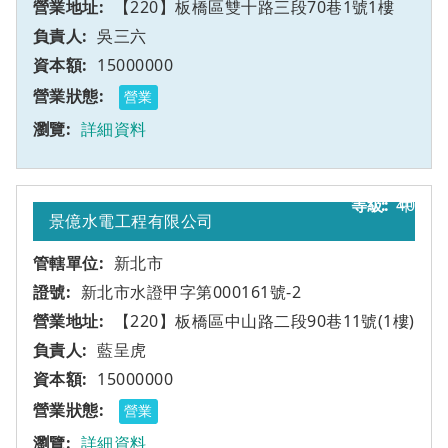
【220】板橋區雙十路三段70巷1號1樓
吳三六
15000000
營業
詳細資料
40
甲
景億水電工程有限公司
新北市
新北市水證甲字第000161號-2
【220】板橋區中山路二段90巷11號(1樓)
藍呈虎
15000000
營業
詳細資料