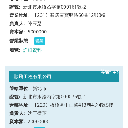
新北市水證乙字第000161號-2
【231】新店區寶興路60巷12號3樓
陳玉瑟
5000000
營業
詳細資料
43
丙
順飛工程有限公司
新北市
新北市水證丙字第000076號-1
【220】板橋區中正路413巷4之4號5樓
沈王璧英
20000000