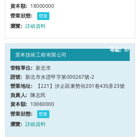
18000000
營業
詳細資料
37
甲
里本技術工程有限公司
新北市
新北市水證甲字第000267號-2
【221】汐止區東勢街201巷435弄23號
陳志民
10060000
營業
詳細資料