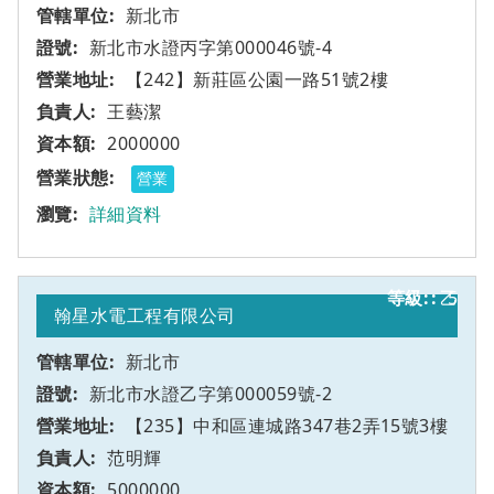
新北市
新北市水證丙字第000046號-4
【242】新莊區公園一路51號2樓
王藝潔
2000000
營業
詳細資料
乙
5
翰星水電工程有限公司
新北市
新北市水證乙字第000059號-2
【235】中和區連城路347巷2弄15號3樓
范明輝
5000000