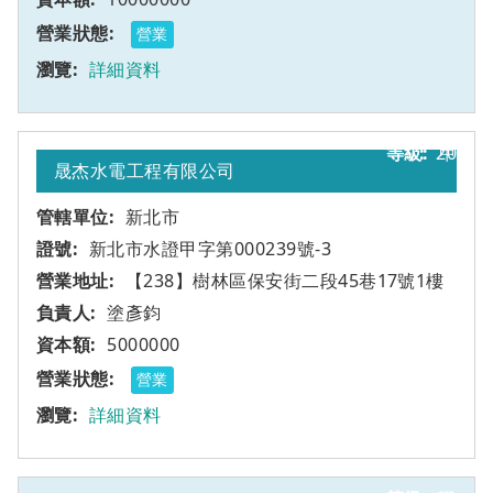
營業
詳細資料
20
甲
晟杰水電工程有限公司
新北市
新北市水證甲字第000239號-3
【238】樹林區保安街二段45巷17號1樓
塗彥鈞
5000000
營業
詳細資料