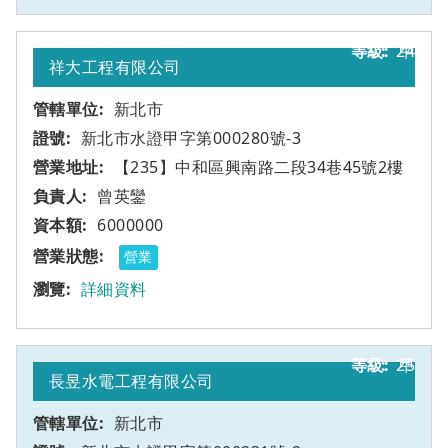
24
甲
祥大工程有限公司
新北市
新北市水證甲字第000280號-3
【235】中和區興南路二段34巷45號2樓
曾英鑾
6000000
營業
詳細資料
25
甲
長昱水電工程有限公司
新北市