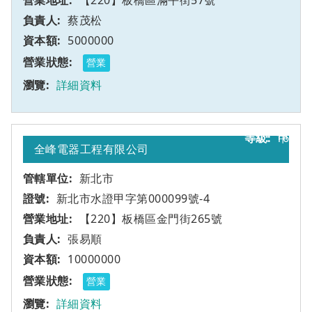
【220】板橋區滿平街57號
蔡茂松
5000000
營業
詳細資料
16
甲
全峰電器工程有限公司
新北市
新北市水證甲字第000099號-4
【220】板橋區金門街265號
張易順
10000000
營業
詳細資料