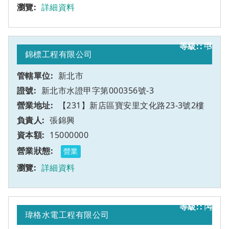
詳細資料
甲
3
錦標工程有限公司
新北市
新北市水證甲字第000356號-3
【231】新店區寶安里文化路23-3號2樓
張錦興
15000000
營業
詳細資料
丙
4
瑋格水電工程有限公司