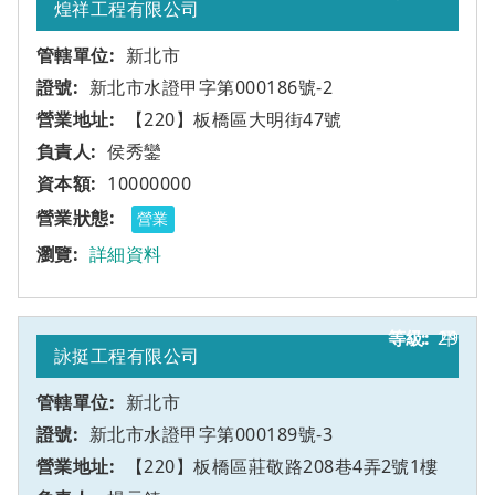
煌祥工程有限公司
新北市
新北市水證甲字第000186號-2
【220】板橋區大明街47號
侯秀鑾
10000000
營業
詳細資料
29
甲
詠挺工程有限公司
新北市
新北市水證甲字第000189號-3
【220】板橋區莊敬路208巷4弄2號1樓