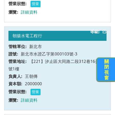
營業
詳細資料
13
乙
朝揚水電工程行
新北市
新北市水證乙字第000103號-3
關
【221】汐止區大同路二段312巷16弄12
閉
號1樓
視
王朝傳
窗
2000000
營業
詳細資料