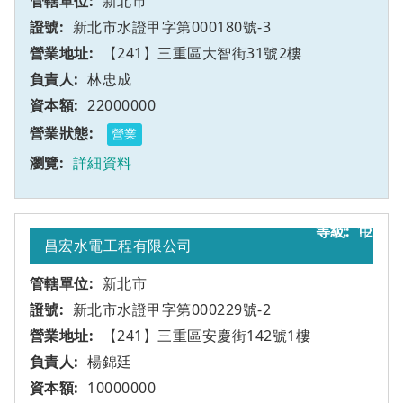
新北市
新北市水證甲字第000180號-3
【241】三重區大智街31號2樓
林忠成
22000000
營業
詳細資料
12
甲
昌宏水電工程有限公司
新北市
新北市水證甲字第000229號-2
【241】三重區安慶街142號1樓
楊錦廷
10000000