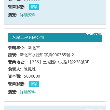
營業
詳細資料
甲
6
永曜工程有限公司
新北市
新北市水證甲字第000385號-2
【236】土城區中央路1段238號3F
陳鳳珠
5000000
營業
詳細資料