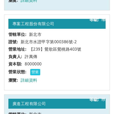
詳細資料
10
甲
專案工程股份有限公司
新北市
新北市水證甲字第000386號-2
【239】鶯歌區鶯桃路403號
許萬傳
8000000
營業
詳細資料
11
甲
廣進工程有限公司