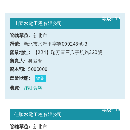
17
甲
山泰水電工程有限公司
新北市
新北市水證甲字第000248號-3
【224】瑞芳區三爪子坑路220號
吳登賢
5000000
營業
詳細資料
18
甲
佳順水電工程有限公司
新北市