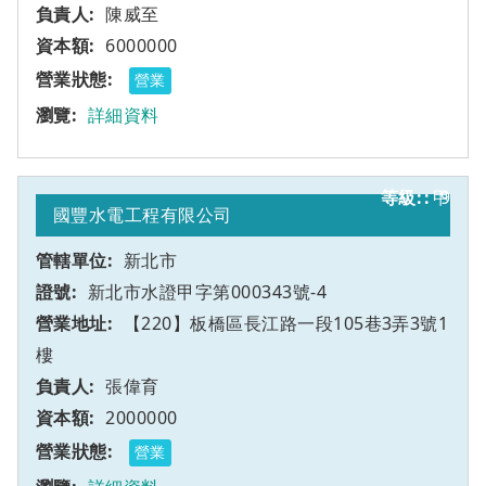
陳威至
6000000
營業
詳細資料
甲
9
國豐水電工程有限公司
新北市
新北市水證甲字第000343號-4
【220】板橋區長江路一段105巷3弄3號1
樓
張偉育
2000000
營業