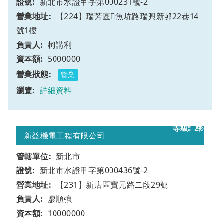
新北市水證甲字第000231號-2
【224】瑞芳區魚坑路瑞興新邨22巷14
號1樓
柯講利
5000000
營業
詳細資料
26
甲
新益機電工程有限公司
新北市
新北市水證甲字第000436號-2
【231】新店區寶元路二段29號
廖順強
10000000