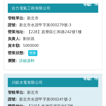
14
甲
合力電氣工程有限公司
新北市
新北市水證甲字第000279號-3
【228】貢寮區仁和路242號1樓
劉祈昌
5000000
營業
詳細資料
15
甲
川鋐水電有限公司
新北市
新北市水證甲字第000241號-2