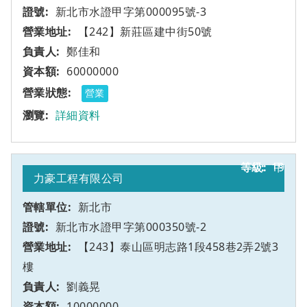
新北市水證甲字第000095號-3
【242】新莊區建中街50號
鄭佳和
60000000
營業
詳細資料
19
甲
力豪工程有限公司
新北市
新北市水證甲字第000350號-2
【243】泰山區明志路1段458巷2弄2號3
樓
劉義晃
10000000