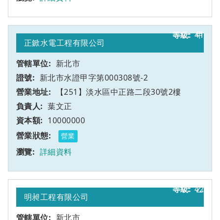
41
甲
正鍁水電工程有限公司
新北市
新北市水證甲字第000308號-2
【251】淡水區中正路二段30號2樓
葉文正
10000000
營業
詳細資料
42
乙
明昶工程有限公司
新北市