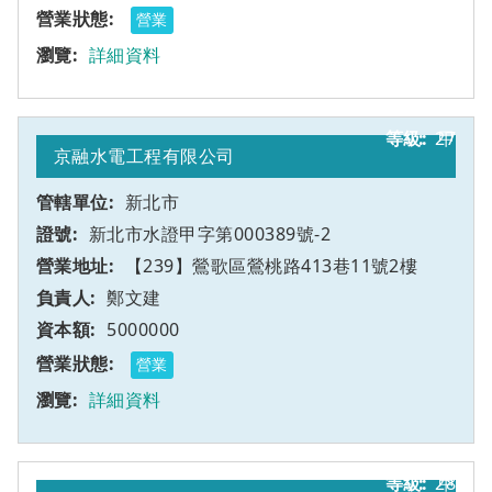
營業
詳細資料
27
甲
京融水電工程有限公司
新北市
新北市水證甲字第000389號-2
【239】鶯歌區鶯桃路413巷11號2樓
鄭文建
5000000
營業
詳細資料
28
甲