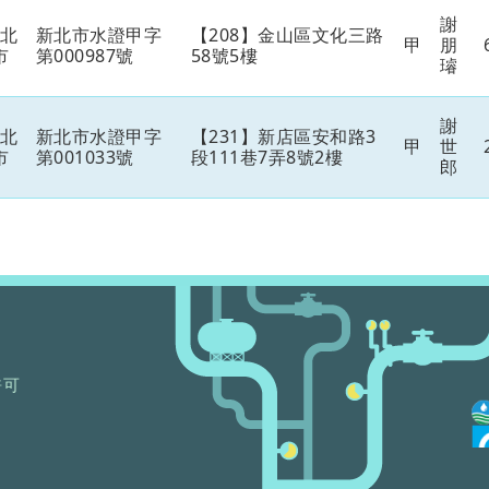
謝
新北
新北市水證甲字
【208】金山區文化三路
甲
朋
市
第000987號
58號5樓
璿
謝
新北
新北市水證甲字
【231】新店區安和路3
甲
世
市
第001033號
段111巷7弄8號2樓
郎
許可