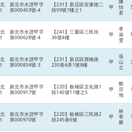
陳
新北
新北市水證甲字
【231】新店區安康路二
甲
怡
市
第000459號-4
段99號7樓之1
君
李
新北
新北市水證甲字
【241】三重區三民街
甲
淑
市
第000628號-4
36號4樓
雯
張
新北
新北市水證甲字
【231】新店區寶橋路
甲
山
市
第000834號-3
235巷6弄1號8樓
立
鄭
新北
新北市水證甲字
【220】板橋區文化路1
甲
宗
市
第000917號
段145號11樓之5
地
林
新北
新北市水證甲字
【220】板橋區三民路2
甲
宥
市
第000970號
段245巷6號
勝