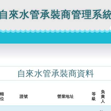
自來水管承裝商管理系
自來水管承裝商資料
負
管轄
等
證號
營業地址
責
單位
級
人