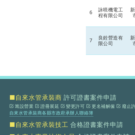
詠喨機電工
6
程有限公司
良銓營造有
7
限公司
■自來水管承裝商
許可證書案件申請
籌設營業
證冊展延
變更許可
更名補解僱
廢止
自來水管承裝商各縣市政府承辦人聯絡簿
■自來水管承裝技工
合格證書案件申請