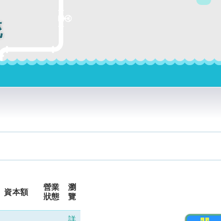
統
營業
瀏
資本額
狀態
覽
詳