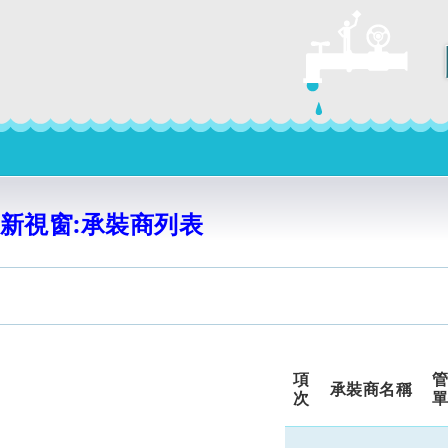
新視窗:承裝商列表
項
承裝商名稱
次