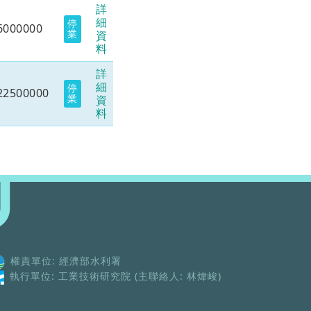
詳
細
停
6000000
業
資
料
詳
細
停
22500000
業
資
料
權責單位: 經濟部水利署
執行單位: 工業技術研究院 (主聯絡人: 林煒峻)