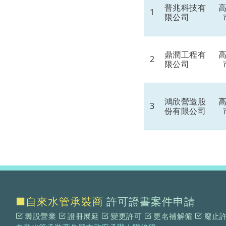
普兆科技有
1
限公司
鼎潤工程有
2
限公司
鴻欣營造股
3
份有限公司
■自來水管承裝商
許可證書案件申請
籌設營業
證冊展延
變更許可
更名補解僱
廢止