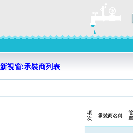
新視窗:承裝商列表
項
承裝商名稱
次