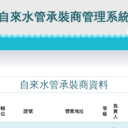
自來水管承裝商管理系
自來水管承裝商資料
負
管轄
等
證號
營業地址
責
單位
級
人