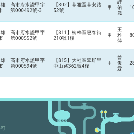
許
高雄
高市府水證甲字
【802】苓雅區苓安路
甲
佑
1
市
第000492號-3
52號
晟
王
高雄
高市府水證甲字
【811】楠梓區惠春街
甲
雅
8
市
第000552號
210號1樓
萍
曾
高雄
高市府水證甲字
【815】大社區翠屏里
甲
俊
2
市
第000594號
中山路362號4樓
霖
許可