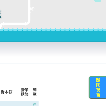
統
關
閉
視
營業
瀏
資本額
狀態
覽
窗
詳