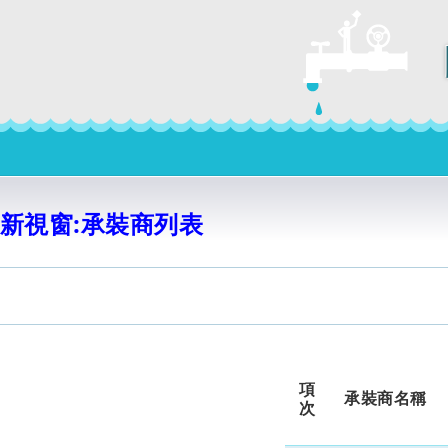
新視窗:承裝商列表
項
承裝商名稱
次