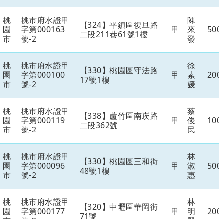
桃
桃市府水證甲
陳
【324】平鎮區復旦路
園
字第000163
甲
來
50
二段211巷61號1樓
市
號-2
發
桃
桃市府水證甲
徐
【330】桃園區守法路
園
字第000100
甲
素
20
17號1樓
市
號-2
媛
桃
桃市府水證甲
蔡
【338】蘆竹區南崁路
園
字第000119
甲
俊
10
二段362號
市
號-2
民
桃
桃市府水證甲
林
【330】桃園區三和街
園
字第000096
甲
淑
50
48號1樓
市
號-2
惠
桃
桃市府水證甲
林
【320】中壢區華岡街
園
字第000177
甲
明
20
71號