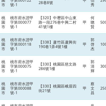
園
字第000122
甲
怡
29
28巷8號
市
號-1
秀
桃
桃市府水證甲
【320】中壢區中山東
何
園
字第000077
路一段276巷中興二村
甲
聰
50
市
號-1
41號1樓
賢
桃
桃市府水證甲
郭
【338】蘆竹區蘆興街
園
字第000118
甲
啓
10
190巷1弄4號1樓
市
號-1
杰
桃
桃市府水證甲
郭
【330】桃園區慈文路
園
字第000075
甲
清
30
286號1樓
市
號-1
輝
桃
桃市府水證甲
蔡
【330】桃園區峨眉四
園
字第000088
甲
文
25
街21號
市
號-1
昌
桃
桃市府水證甲
吳