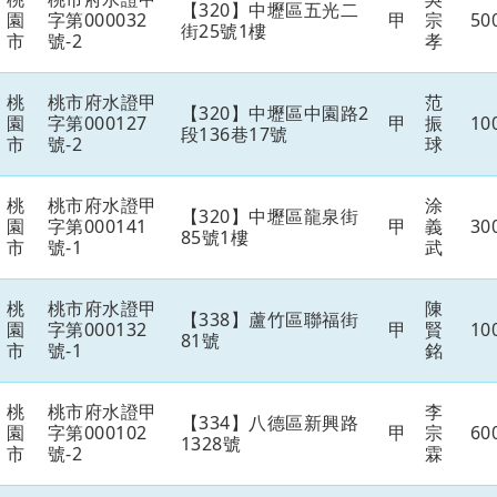
【320】中壢區五光二
園
字第000032
甲
宗
50
街25號1樓
市
號-2
孝
桃
桃市府水證甲
范
【320】中壢區中園路2
園
字第000127
甲
振
10
段136巷17號
市
號-2
球
桃
桃市府水證甲
涂
【320】中壢區龍泉街
園
字第000141
甲
義
30
85號1樓
市
號-1
武
桃
桃市府水證甲
陳
【338】蘆竹區聯福街
園
字第000132
甲
賢
10
81號
市
號-1
銘
桃
桃市府水證甲
李
【334】八德區新興路
園
字第000102
甲
宗
60
1328號
市
號-2
霖