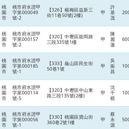
桃
桃市府水證甲
許
【326】楊梅區益新三
園
字第000049
甲
基
20
街11巷50號(2樓)
市
號-2
茂
桃
桃市府水證甲
陳
【320】中壢區龍岡路
園
字第000157
甲
麗
60
三段335號1樓
市
號-2
蓮
桃
桃市府水證甲
吳
【333】龜山區民生街
園
字第000185
甲
振
10
50巷1號
市
號-1
昌
桃
桃市府水證甲
沈
【320】中壢區中山東
園
字第000114
甲
千
10
路三段135號(2樓)
市
號-5
棋
桃
桃市府水證甲
蔡
【330】桃園區寶山街
園
字第000056
甲
永
50
360巷2號1樓
市
號-1
源