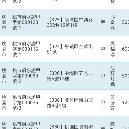
市
號-3
賢
桃
桃市府水證甲
邱
【325】龍潭區中興路
園
字第000128
甲
金
50
392巷16號1樓
市
號-1
妹
桃
桃市府水證甲
吳
【324】平鎮區金華街
園
字第000115
甲
錦
60
51號
市
號-1
瑞
江
桃
桃市府水證甲
【320】中壢區五光二
藍
園
字第000080
甲
50
街5號12樓
月
市
號-2
娥
桃
桃市府水證甲
吳
【338】蘆竹區海山西
園
字第000036
甲
德
12
路8巷5號
市
號-3
育
桃
桃市府水證甲
陳
【330】桃園區貴陽街