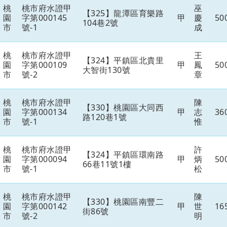
桃
桃市府水證甲
巫
【325】龍潭區育樂路
園
字第000145
甲
慶
50
104巷2號
市
號-1
成
桃
桃市府水證甲
王
【324】平鎮區北貴里
園
字第000109
甲
鳳
50
大智街130號
市
號-2
章
桃
桃市府水證甲
陳
【330】桃園區大同西
園
字第000134
甲
志
36
路120巷1號
市
號-1
惟
桃
桃市府水證甲
許
【324】平鎮區環南路
園
字第000094
甲
炳
50
66巷11號1樓
市
號-1
松
桃
桃市府水證甲
陳
【330】桃園區南豐二
園
字第000142
甲
世
16
街86號
市
號-2
明