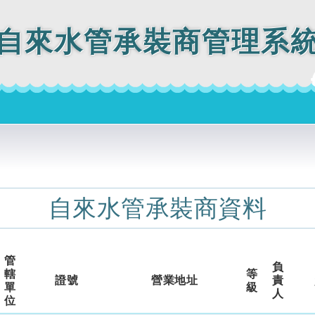
自來水管承裝商管理系
自來水管承裝商資料
管
負
轄
等
證號
營業地址
責
單
級
人
位