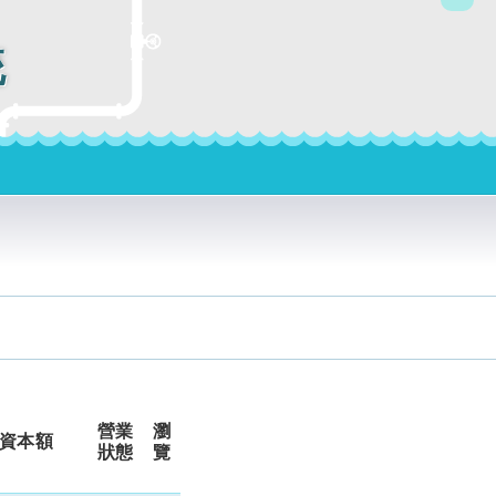
統
營業
瀏
資本額
狀態
覽