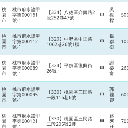
桃
桃市府水證甲
吳
【334】八德區介壽路2
園
字第000161
甲
振
50
段252巷47號
市
號-1
標
桃
桃市府水證甲
楊
【320】中壢區中正路
園
字第000112
甲
聯
10
1062巷26號1樓
市
號-1
樹
桃
桃市府水證甲
謝
【324】平鎮區復興街
園
字第000089
甲
榮
26
26號
市
號-1
富
桃
桃市府水證甲
郭
【330】桃園區三民路
園
字第000095
甲
國
60
一段116巷6號
市
號-1
卿
桃
桃市府水證甲
蔡
【330】桃園區三民路
園
字第000121
甲
阿
70
二段205號2樓
市
號-1
旺