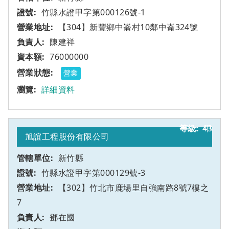
竹縣水證甲字第000126號-1
【304】新豐鄉中崙村10鄰中崙324號
陳建祥
76000000
營業
詳細資料
43
甲
旭誼工程股份有限公司
新竹縣
竹縣水證甲字第000129號-3
【302】竹北市鹿場里自強南路8號7樓之
7
鄧在國