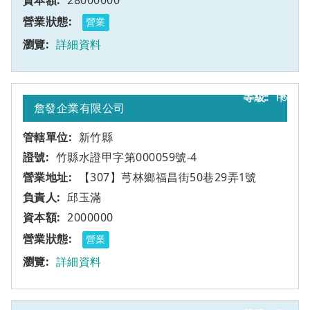
28000000
營業
詳細資料
16
甲
詹發企業有限公司
新竹縣
竹縣水證甲字第000059號-4
【307】芎林鄉福昌街50巷29弄1號
邱玉滿
2000000
營業
詳細資料