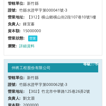
新竹縣
竹縣水證甲字第000041號-3
【312】橫山鄉橫山街2段107巷10號1樓
鍾宜蓁
15000000
營業
詳細資料
甲
5
仲將工程股份有限公司
新竹縣
竹縣水證甲字第000062號-3
【302】竹北市中華路125巷26弄2號
劉文灝
2000000