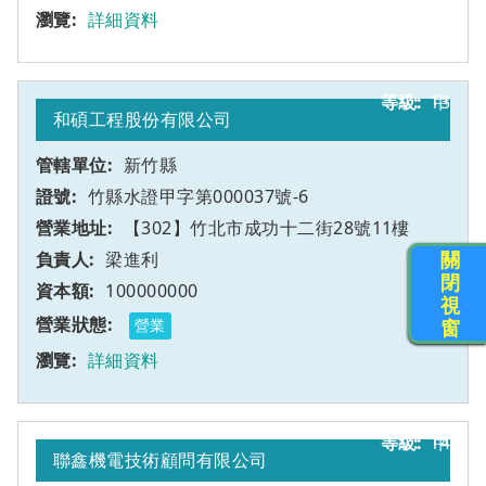
詳細資料
13
甲
和碩工程股份有限公司
新竹縣
竹縣水證甲字第000037號-6
【302】竹北市成功十二街28號11樓
關
梁進利
閉
100000000
視
窗
營業
詳細資料
14
甲
聯鑫機電技術顧問有限公司