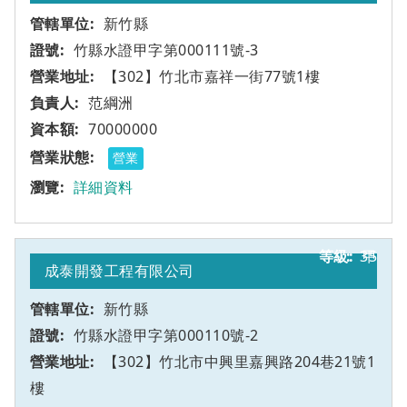
新竹縣
竹縣水證甲字第000111號-3
【302】竹北市嘉祥一街77號1樓
范綱洲
70000000
營業
詳細資料
35
甲
成泰開發工程有限公司
新竹縣
竹縣水證甲字第000110號-2
【302】竹北市中興里嘉興路204巷21號1
樓