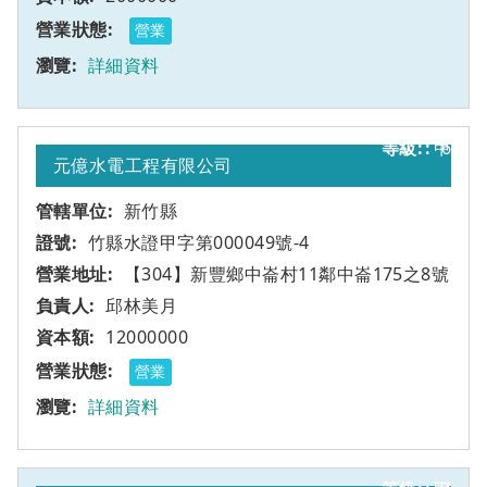
營業
詳細資料
甲
6
元億水電工程有限公司
新竹縣
竹縣水證甲字第000049號-4
【304】新豐鄉中崙村11鄰中崙175之8號
邱林美月
12000000
營業
詳細資料