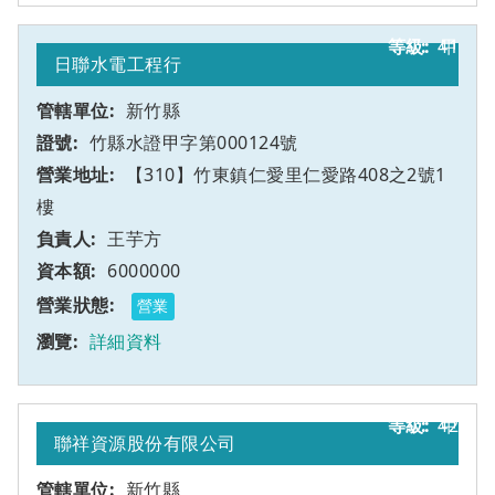
41
甲
日聯水電工程行
新竹縣
竹縣水證甲字第000124號
【310】竹東鎮仁愛里仁愛路408之2號1
樓
王芋方
6000000
營業
詳細資料
42
甲
聯祥資源股份有限公司
新竹縣