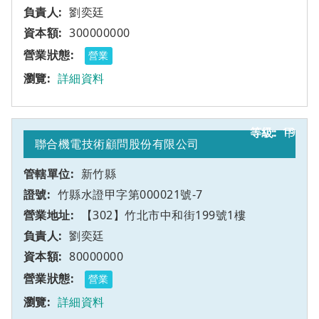
劉奕廷
300000000
營業
詳細資料
19
甲
聯合機電技術顧問股份有限公司
新竹縣
竹縣水證甲字第000021號-7
【302】竹北市中和街199號1樓
劉奕廷
80000000
營業
詳細資料