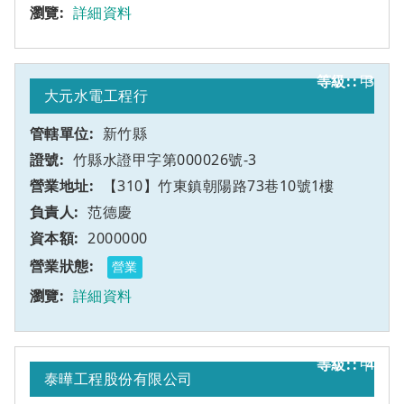
詳細資料
甲
3
大元水電工程行
新竹縣
竹縣水證甲字第000026號-3
【310】竹東鎮朝陽路73巷10號1樓
范德慶
2000000
營業
詳細資料
甲
4
泰曄工程股份有限公司