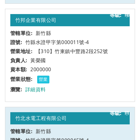
10
甲
竹邦企業有限公司
新竹縣
竹縣水證甲字第000011號-4
【310】竹東鎮中豐路2段252號
黃榮國
2000000
營業
詳細資料
11
甲
竹北水電工程有限公司
新竹縣