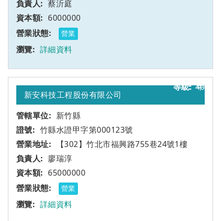
蔡沂庭
6000000
營業
詳細資料
40
甲
新安科技工程股份有限公司
新竹縣
竹縣水證甲字第000123號
【302】竹北市福興路755巷24號1樓
廖瑞淳
65000000
營業
詳細資料