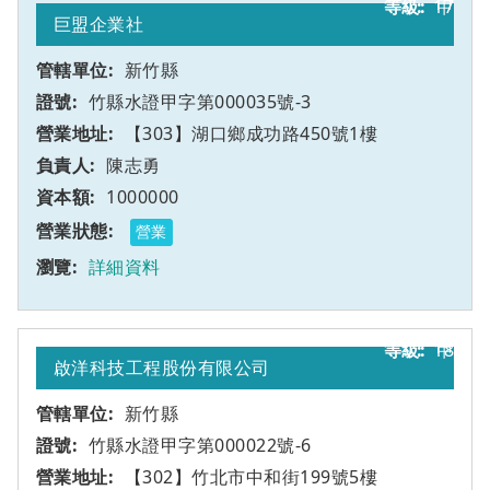
17
甲
巨盟企業社
新竹縣
竹縣水證甲字第000035號-3
【303】湖口鄉成功路450號1樓
陳志勇
1000000
營業
詳細資料
18
甲
啟洋科技工程股份有限公司
新竹縣
竹縣水證甲字第000022號-6
【302】竹北市中和街199號5樓