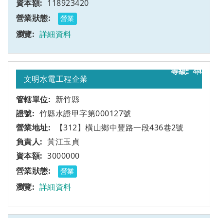
118923420
營業
詳細資料
44
甲
文明水電工程企業
新竹縣
竹縣水證甲字第000127號
【312】橫山鄉中豐路一段436巷2號
黃江玉貞
3000000
營業
詳細資料