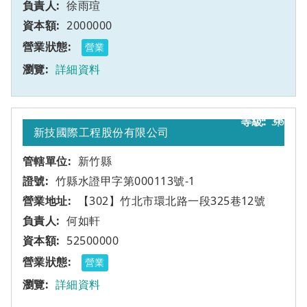
徐雨瑄
2000000
營業
詳細資料
36
甲
新技國際工程股份有限公司
新竹縣
竹縣水證甲字第000113號-1
【302】竹北市環北路一段325巷12號
何如軒
52500000
營業
詳細資料