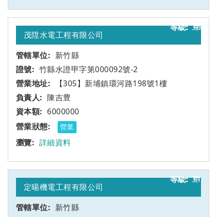
30
甲
茂陞水電工程有限公司
新竹縣
竹縣水證甲字第000092號-2
【305】新埔鎮環河路198號1樓
陳吉豊
6000000
營業
詳細資料
31
甲
定暘機電工程有限公司
新竹縣