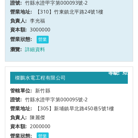
竹縣水證甲字第000093號-2
【310】竹東鎮北平路24號1樓
李光福
3000000
營業
詳細資料
32
甲
榤鵬水電工程有限公司
新竹縣
竹縣水證甲字第000095號-2
【305】新埔鎮旱北路450巷5號1樓
陳麗傑
2000000
營業