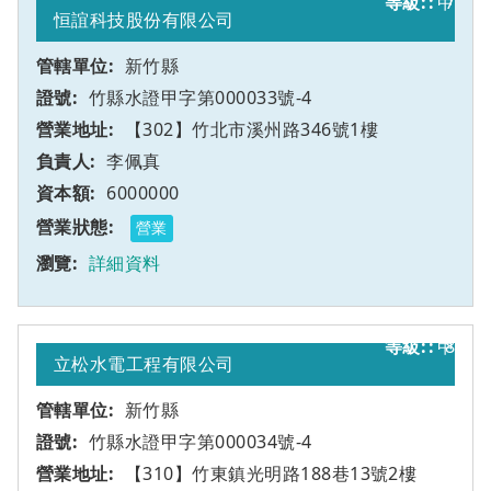
甲
7
恒誼科技股份有限公司
新竹縣
竹縣水證甲字第000033號-4
【302】竹北市溪州路346號1樓
李佩真
6000000
營業
詳細資料
甲
8
立松水電工程有限公司
新竹縣
竹縣水證甲字第000034號-4
【310】竹東鎮光明路188巷13號2樓