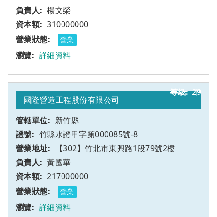
楊文榮
310000000
營業
詳細資料
29
甲
國隆營造工程股份有限公司
新竹縣
竹縣水證甲字第000085號-8
【302】竹北市東興路1段79號2樓
黃國華
217000000
營業
詳細資料