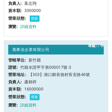
葉志翔
3000000
營業
詳細資料
甲
9
萬事佳企業有限公司
新竹縣
竹縣水證甲字第000017號-3
【303】湖口鄉長嶺村長安路46號
盧錦祥
16000000
營業
詳細資料