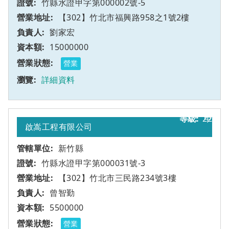
竹縣水證甲字第000002號-5
【302】竹北市福興路958之1號2樓
劉家宏
15000000
營業
詳細資料
22
甲
啟嵩工程有限公司
新竹縣
竹縣水證甲字第000031號-3
【302】竹北市三民路234號3樓
曾智勤
5500000
營業