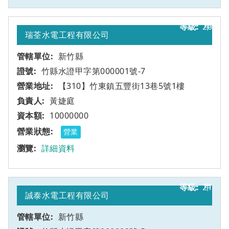
20
甲
瑞荃水電工程有限公司
新竹縣
竹縣水證甲字第000001號-7
【310】竹東鎮五豐街13巷5號1樓
黃婕庭
10000000
營業
詳細資料
21
甲
誠泰水電工程有限公司
新竹縣