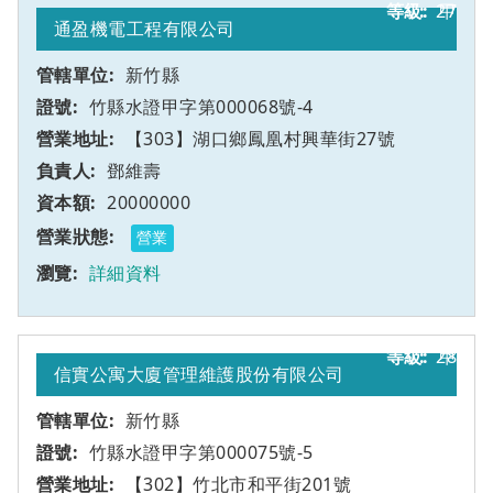
27
甲
通盈機電工程有限公司
新竹縣
竹縣水證甲字第000068號-4
【303】湖口鄉鳳凰村興華街27號
鄧維壽
20000000
營業
詳細資料
28
甲
信實公寓大廈管理維護股份有限公司
新竹縣
竹縣水證甲字第000075號-5
【302】竹北市和平街201號