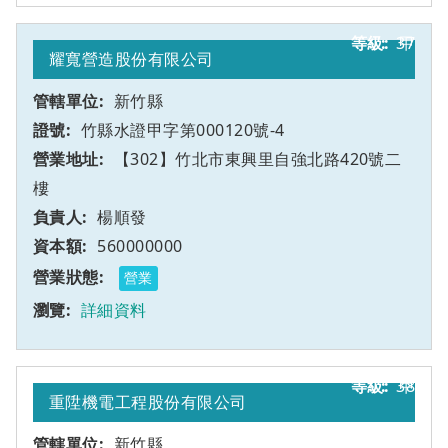
37
甲
耀寬營造股份有限公司
新竹縣
竹縣水證甲字第000120號-4
【302】竹北市東興里自強北路420號二
樓
楊順發
560000000
營業
詳細資料
38
甲
重陞機電工程股份有限公司
新竹縣