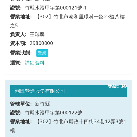
竹縣水證甲字第000121號-1
【302】竹北市泰和里環科一路23號八樓
之5
王瑞麟
29800000
營業
詳細資料
39
甲
翊恩營造股份有限公司
新竹縣
竹縣水證甲字第000122號
【302】竹北市縣政十四街34巷12弄3號1
樓