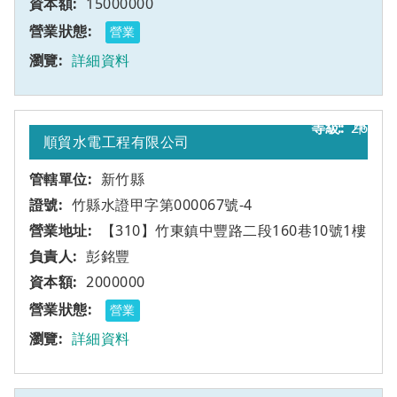
15000000
營業
詳細資料
26
甲
順貿水電工程有限公司
新竹縣
竹縣水證甲字第000067號-4
【310】竹東鎮中豐路二段160巷10號1樓
彭銘豐
2000000
營業
詳細資料