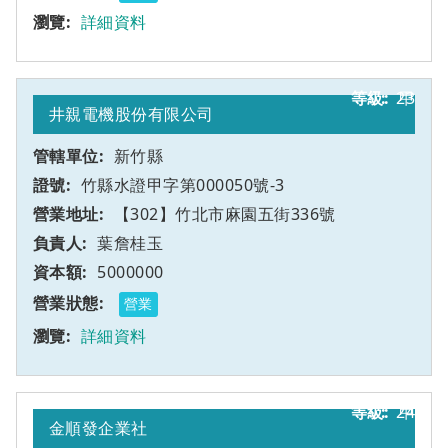
詳細資料
23
甲
井親電機股份有限公司
新竹縣
竹縣水證甲字第000050號-3
【302】竹北市麻園五街336號
葉詹桂玉
5000000
營業
詳細資料
24
甲
金順發企業社