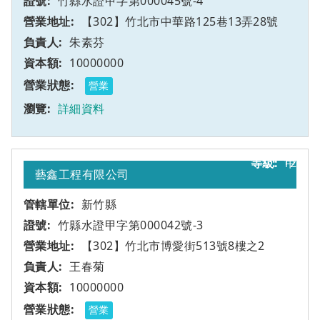
竹縣水證甲字第000045號-4
【302】竹北市中華路125巷13弄28號
朱素芬
10000000
營業
詳細資料
12
甲
藝鑫工程有限公司
新竹縣
竹縣水證甲字第000042號-3
【302】竹北市博愛街513號8樓之2
王春菊
10000000
營業