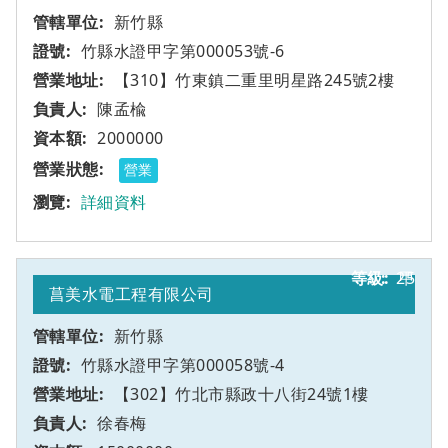
新竹縣
竹縣水證甲字第000053號-6
【310】竹東鎮二重里明星路245號2樓
陳孟楡
2000000
營業
詳細資料
25
甲
菖美水電工程有限公司
新竹縣
竹縣水證甲字第000058號-4
【302】竹北市縣政十八街24號1樓
徐春梅