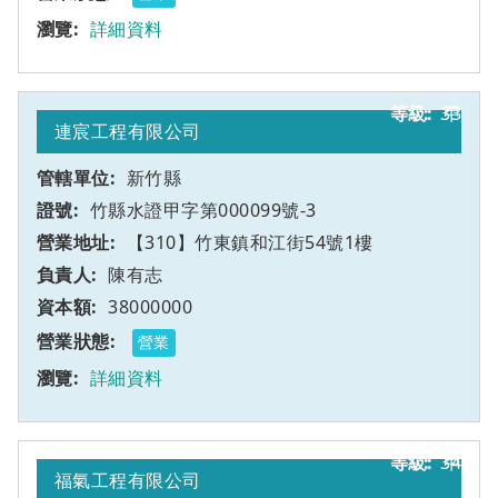
詳細資料
33
甲
連宸工程有限公司
新竹縣
竹縣水證甲字第000099號-3
【310】竹東鎮和江街54號1樓
陳有志
38000000
營業
詳細資料
34
甲
福氣工程有限公司