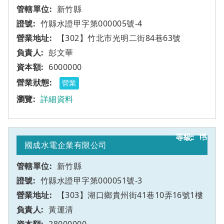
新竹縣
竹縣水證甲字第000005號-4
【302】竹北市光明二街84巷63號
彭文華
6000000
營業
詳細資料
15
甲
國成水電企業有限公司
新竹縣
竹縣水證甲字第000051號-3
【303】湖口鄉貴州街41巷10弄16號1樓
黃運清