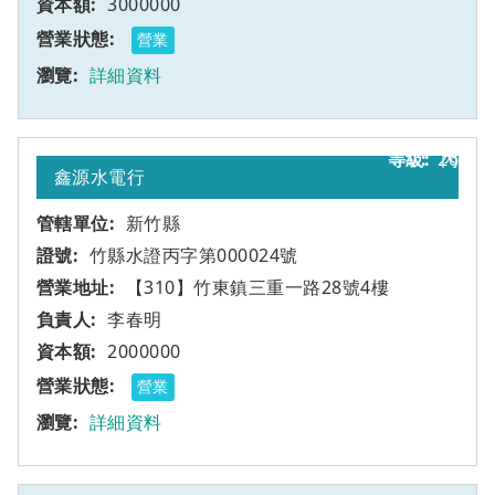
3000000
營業
詳細資料
26
丙
鑫源水電行
新竹縣
竹縣水證丙字第000024號
【310】竹東鎮三重一路28號4樓
李春明
2000000
營業
詳細資料