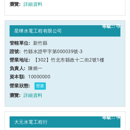
詳細資料
甲
3
星曄水電工程有限公司
新竹縣
竹縣水證甲字第000039號-3
【302】竹北市縣政十二街2號1樓
陳炳一
10000000
營業
詳細資料
甲
4
大元水電工程行