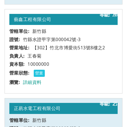
20
甲
藝鑫工程有限公司
新竹縣
竹縣水證甲字第000042號-3
【302】竹北市博愛街513號8樓之2
王春菊
10000000
營業
詳細資料
21
乙
正易水電工程有限公司
新竹縣