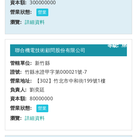
300000000
營業
詳細資料
36
甲
聯合機電技術顧問股份有限公司
新竹縣
竹縣水證甲字第000021號-7
【302】竹北市中和街199號1樓
劉奕廷
80000000
營業
詳細資料