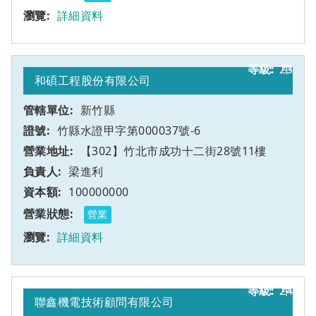
詳細資料
23
甲
和碩工程股份有限公司
新竹縣
竹縣水證甲字第000037號-6
【302】竹北市成功十二街28號11樓
梁進利
100000000
營業
詳細資料
24
甲
聯鑫機電技術顧問有限公司