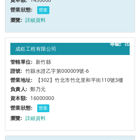
1450000
營業
詳細資料
16
乙
成崧工程有限公司
新竹縣
竹縣水證乙字第000009號-6
【302】竹北市竹北里和平街110號3樓
鄭乃元
16000000
營業
詳細資料