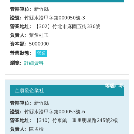
新竹縣
竹縣水證甲字第000050號-3
【302】竹北市麻園五街336號
葉詹桂玉
5000000
營業
詳細資料
45
甲
金順發企業社
新竹縣
竹縣水證甲字第000053號-6
【310】竹東鎮二重里明星路245號2樓
陳孟楡