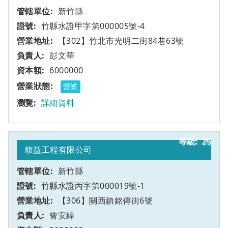
新竹縣
竹縣水證甲字第000005號-4
【302】竹北市光明二街84巷63號
彭文華
6000000
營業
詳細資料
25
丙
馥益工程有限公司
新竹縣
竹縣水證丙字第000019號-1
【306】關西鎮銘傳街6號
曾安緯