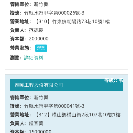
新竹縣
竹縣水證甲字第000026號-3
【310】竹東鎮朝陽路73巷10號1樓
范德慶
2000000
營業
詳細資料
甲
5
泰曄工程股份有限公司
新竹縣
竹縣水證甲字第000041號-3
【312】橫山鄉橫山街2段107巷10號1樓
鍾宜蓁
15000000