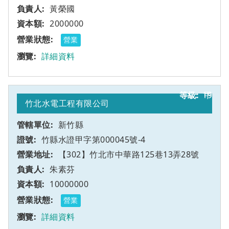
黃榮國
2000000
營業
詳細資料
19
甲
竹北水電工程有限公司
新竹縣
竹縣水證甲字第000045號-4
【302】竹北市中華路125巷13弄28號
朱素芬
10000000
營業
詳細資料