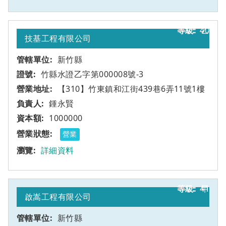
40
乙
技基工程有限公司
新竹縣
竹縣水證乙字第000008號-3
【310】竹東鎮和江街439巷6弄11號1樓
鍾永賢
1000000
營業
詳細資料
41
甲
啟嵩工程有限公司
新竹縣