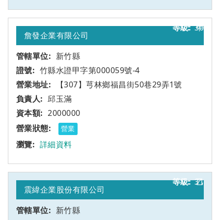
30
甲
詹發企業有限公司
新竹縣
竹縣水證甲字第000059號-4
【307】芎林鄉福昌街50巷29弄1號
邱玉滿
2000000
營業
詳細資料
31
乙
震緯企業股份有限公司
新竹縣