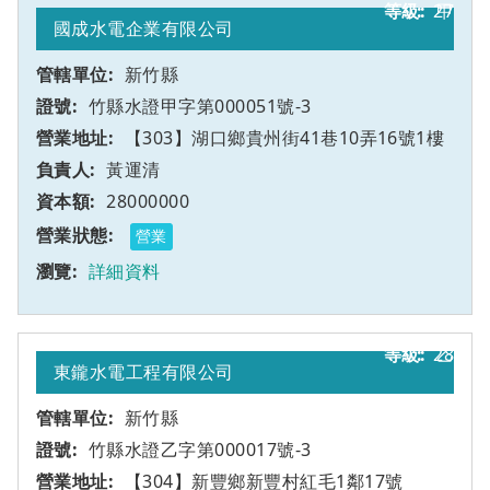
27
甲
國成水電企業有限公司
新竹縣
竹縣水證甲字第000051號-3
【303】湖口鄉貴州街41巷10弄16號1樓
黃運清
28000000
營業
詳細資料
28
乙
東鑨水電工程有限公司
新竹縣
竹縣水證乙字第000017號-3
【304】新豐鄉新豐村紅毛1鄰17號