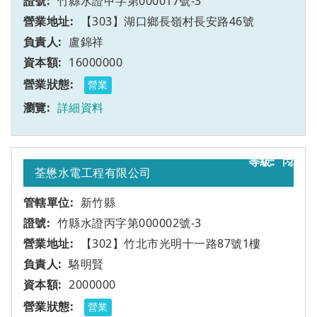
竹縣水證甲字第000017號-3
【303】湖口鄉長嶺村長安路46號
盧錦祥
16000000
營業
詳細資料
12
丙
荃懋水電工程有限公司
新竹縣
竹縣水證丙字第000002號-3
【302】竹北市光明十一路87號1樓
駱明賢
2000000
營業