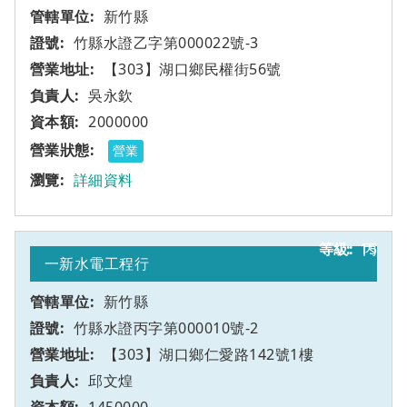
新竹縣
竹縣水證乙字第000022號-3
【303】湖口鄉民權街56號
吳永欽
2000000
營業
詳細資料
15
丙
一新水電工程行
新竹縣
竹縣水證丙字第000010號-2
【303】湖口鄉仁愛路142號1樓
邱文煌