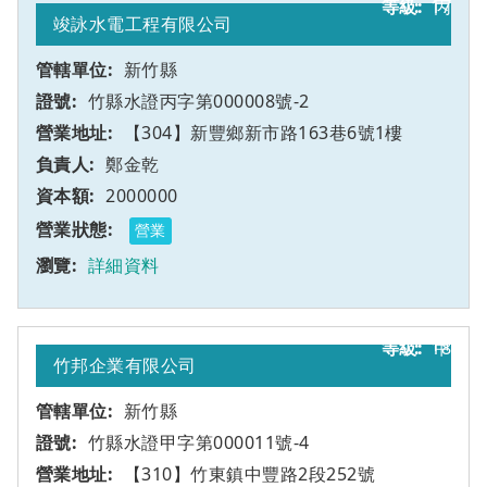
17
丙
竣詠水電工程有限公司
新竹縣
竹縣水證丙字第000008號-2
【304】新豐鄉新市路163巷6號1樓
鄭金乾
2000000
營業
詳細資料
18
甲
竹邦企業有限公司
新竹縣
竹縣水證甲字第000011號-4
【310】竹東鎮中豐路2段252號