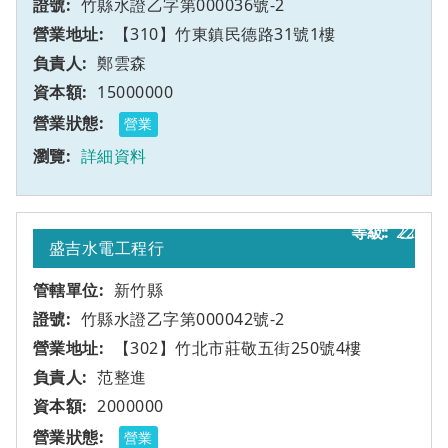
竹縣水證乙字第000036號-2
【310】竹東鎮民德路31號1樓
鄭雲森
15000000
營業
詳細資料
22
乙
盛吉水電工程行
新竹縣
竹縣水證乙字第000042號-2
【302】竹北市莊敬五街250號4樓
范整進
2000000
營業