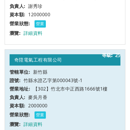
謝秀珍
12000000
營業
詳細資料
29
乙
奇陞電氣工程有限公司
新竹縣
竹縣水證乙字第000043號-1
【302】竹北市中正西路1666號1樓
麥吳月香
2000000
營業
詳細資料