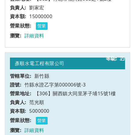
劉家宏
15000000
營業
詳細資料
39
乙
彥順水電工程有限公司
新竹縣
竹縣水證乙字第000006號-3
【306】關西鎮大同里茅子埔15號1樓
范光順
5000000
營業
詳細資料