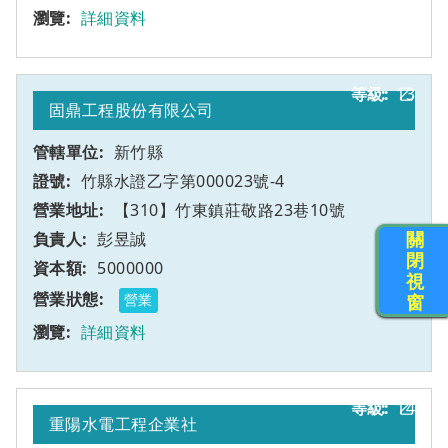
詳細資料
13
乙
固鼎工程股份有限公司
新竹縣
竹縣水證乙字第000023號-4
【310】竹東鎮莊敬路23巷10號
關
彭昱誠
閉
5000000
視
窗
營業
詳細資料
14
乙
重陽水電工程企業社