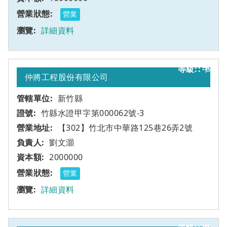
營業
詳細資料
甲
6
仲將工程股份有限公司
新竹縣
竹縣水證甲字第000062號-3
【302】竹北市中華路125巷26弄2號
劉文灝
2000000
營業
詳細資料