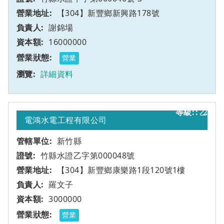
【304】新豐鄉新興路178號
謝錦場
16000000
營業
詳細資料
乙
2
電鴻水電工程有限公司
新竹縣
竹縣水證乙字第000048號
【304】新豐鄉康樂路1段120號1樓
羅文子
3000000
營業