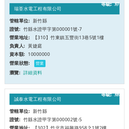
37
甲
瑞荃水電工程有限公司
新竹縣
竹縣水證甲字第000001號-7
【310】竹東鎮五豐街13巷5號1樓
黃婕庭
10000000
營業
詳細資料
38
甲
誠泰水電工程有限公司
新竹縣
竹縣水證甲字第000002號-5
【302】竹北市福興路958之1號2樓