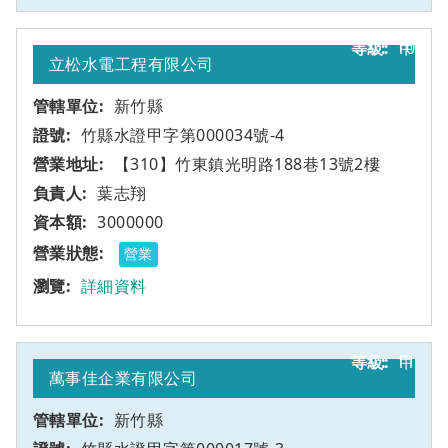
10
甲
立松水電工程有限公司
新竹縣
竹縣水證甲字第000034號-4
【310】竹東鎮光明路188巷13號2樓
葉志翔
3000000
營業
詳細資料
11
甲
萬事佳企業有限公司
新竹縣