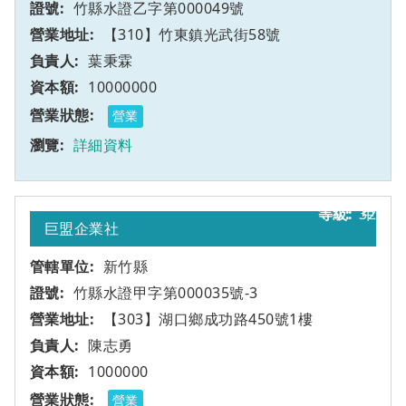
竹縣水證乙字第000049號
【310】竹東鎮光武街58號
葉秉霖
10000000
營業
詳細資料
32
甲
巨盟企業社
新竹縣
竹縣水證甲字第000035號-3
【303】湖口鄉成功路450號1樓
陳志勇
1000000
營業