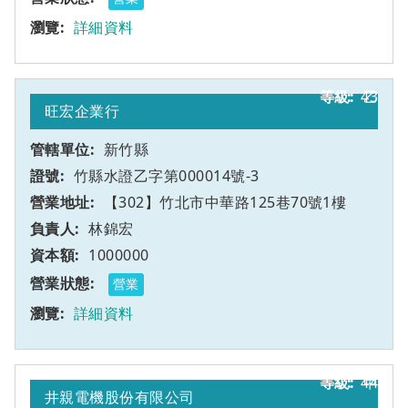
詳細資料
43
乙
旺宏企業行
新竹縣
竹縣水證乙字第000014號-3
【302】竹北市中華路125巷70號1樓
林錦宏
1000000
營業
詳細資料
44
甲
井親電機股份有限公司