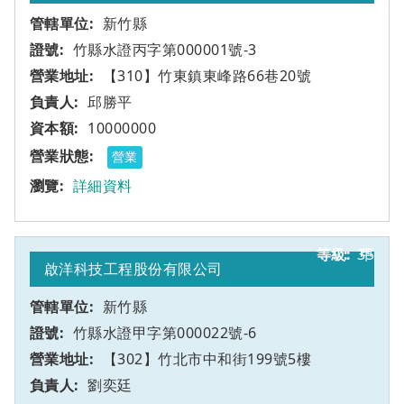
新竹縣
竹縣水證丙字第000001號-3
【310】竹東鎮東峰路66巷20號
邱勝平
10000000
營業
詳細資料
35
甲
啟洋科技工程股份有限公司
新竹縣
竹縣水證甲字第000022號-6
【302】竹北市中和街199號5樓
劉奕廷