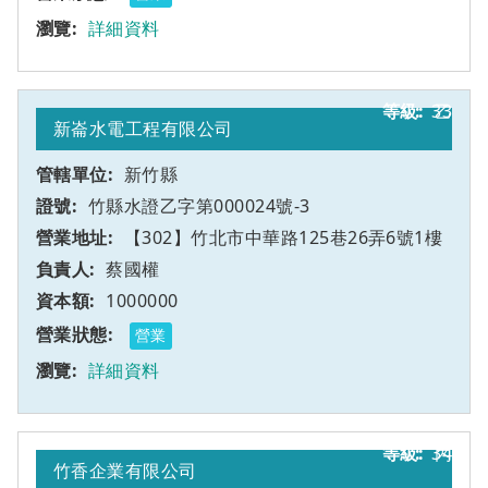
詳細資料
33
乙
新崙水電工程有限公司
新竹縣
竹縣水證乙字第000024號-3
【302】竹北市中華路125巷26弄6號1樓
蔡國權
1000000
營業
詳細資料
34
丙
竹香企業有限公司