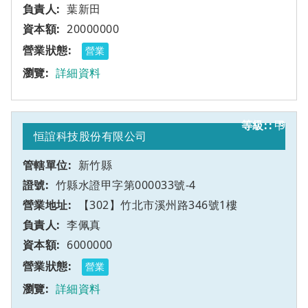
葉新田
20000000
營業
詳細資料
甲
9
恒誼科技股份有限公司
新竹縣
竹縣水證甲字第000033號-4
【302】竹北市溪州路346號1樓
李佩真
6000000
營業
詳細資料