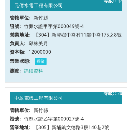
甲
7
元億水電工程有限公司
新竹縣
竹縣水證甲字第000049號-4
【304】新豐鄉中崙村11鄰中崙175之8號
邱林美月
12000000
營業
詳細資料
乙
8
中啟電機工程有限公司
新竹縣
竹縣水證乙字第000027號-4
【305】新埔鎮文德路3段140巷2號