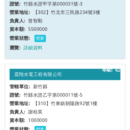
竹縣水證甲字第000031號-3
【302】竹北市三民路234號3樓
曾智勤
5500000
營業
詳細資料
42
乙
震翔水電工程有限公司
新竹縣
竹縣水證乙字第000011號-5
【310】竹東鎮朝陽路92號1樓
謝桂英
1000000
營業