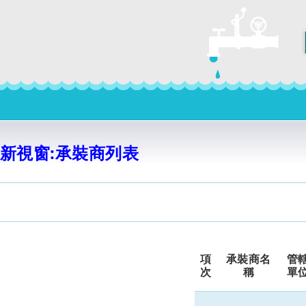
新視窗:承裝商列表
項
承裝商名
管
次
稱
單