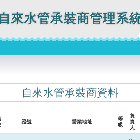
自來水管承裝商管理系
自來水管承裝商資料
負
轄
等
證號
營業地址
責
位
級
人