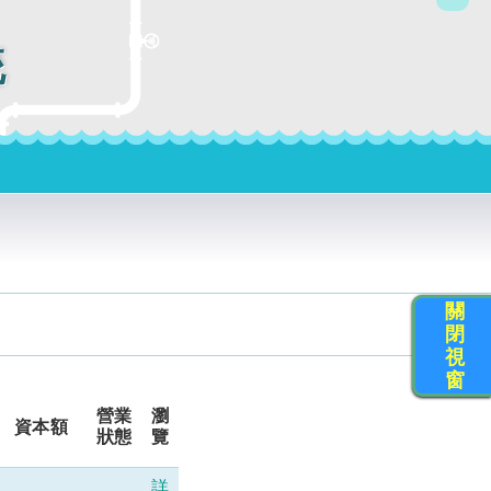
統
關
閉
視
窗
營業
瀏
資本額
狀態
覽
詳