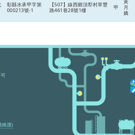
黃
化
彰縣水承甲字第
【507】線西鄉頂犁村草豐
甲
月
000213號-1
路461巷28號1樓
嬌
許可
統維護)