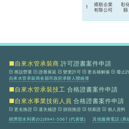
甫順企業
彰
1
有限公司
縣
■自來水管承裝商
許可證書案件申請
籌設營業
證冊展延
變更許可
更名補解僱
廢止
自來水管承裝商各縣市政府承辦人聯絡簿
■自來水管承裝技工
合格證書案件申請
■自來水事業技術人員
合格證書案件申請
更名換證
遺失補證
損毀換證
領新證
個人資料
經濟部水利署(02)8941-5067 (代表號)
其他服務電話 (系