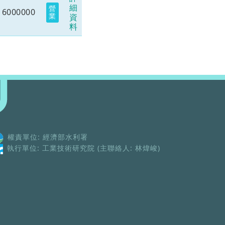
細
營
6000000
業
資
料
權責單位: 經濟部水利署
執行單位: 工業技術研究院 (主聯絡人: 林煒峻)