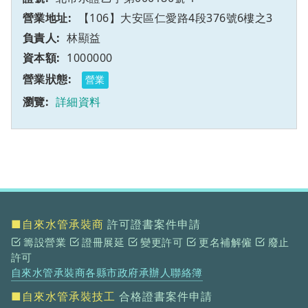
【106】大安區仁愛路4段376號6樓之3
林顯益
1000000
營業
詳細資料
■自來水管承裝商
許可證書案件申請
籌設營業
證冊展延
變更許可
更名補解僱
廢止
許可
自來水管承裝商各縣市政府承辦人聯絡簿
■自來水管承裝技工
合格證書案件申請