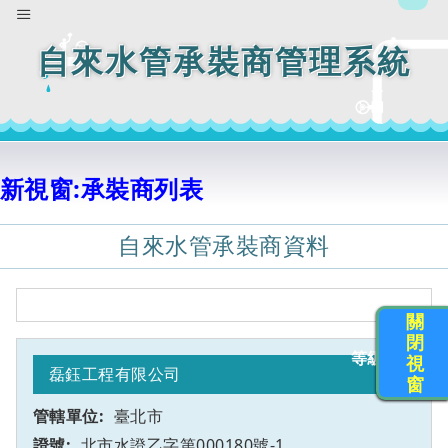
自來水管承裝商管理系統
新視窗:承裝商列表
自來水管承裝商資料
關
閉
乙
1
視
磊鈺工程有限公司
窗
臺北市
北市水證乙字第000180號-1