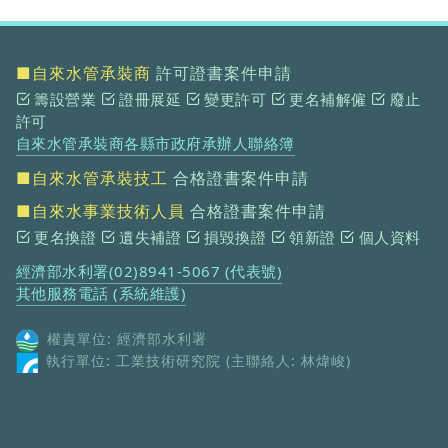
■自來水管承裝商
許可證書案件申請
籌設營業
證冊展延
變更許可
更名補解僱
廢止
許可
自來水管承裝商各縣市政府承辦人聯絡簿
■自來水管承裝技工
合格證書案件申請
■自來水事業技術人員
合格證書案件申請
更名換證
遺失補證
損毀換證
領新證
個人資料
經濟部水利署(02)8941-5067 (代表號)
其他服務電話 (系統維護)
權責單位: 經濟部水利署
執行單位: 工業技術研究院 (主聯絡人: 林煒峻)