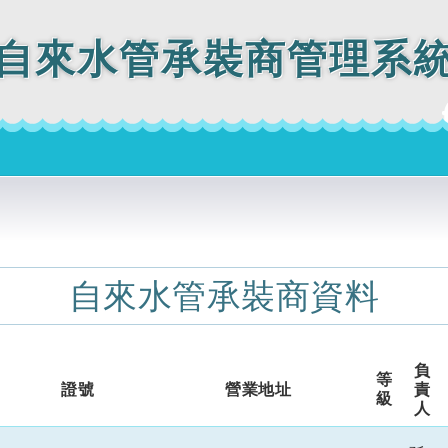
自來水管承裝商管理系
自來水管承裝商資料
負
等
證號
營業地址
責
級
人