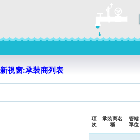
新視窗:承裝商列表
項
承裝商名
管轄
次
稱
單位