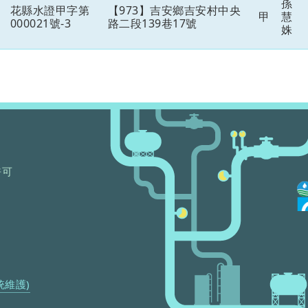
孫
花縣水證甲字第
【973】吉安鄉吉安村中央
甲
慧
000021號-3
路二段139巷17號
姝
許可
統維護)