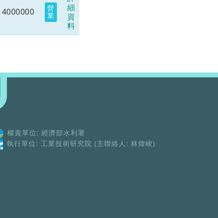
細
營
4000000
業
資
料
權責單位: 經濟部水利署
執行單位: 工業技術研究院 (主聯絡人: 林煒峻)