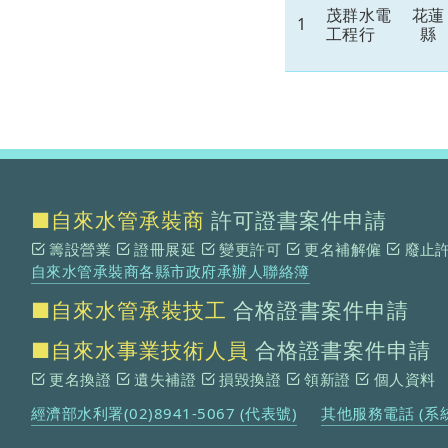
茂群水電
花蓮
1
工程行
縣
■自來水管承裝商
許可證書案件申請
籌設營業
證冊展延
變更許可
更名補解僱
廢止
自來水管承裝商各縣市政府承辦人聯絡簿
■自來水管承裝技工
合格證書案件申請
■自來水事業技術人員
合格證書案件申請
更名換證
遺失補證
損毀換證
領新證
個人資料
經濟部水利署(02)8941-5067 (代表號)
其他服務電話 (系