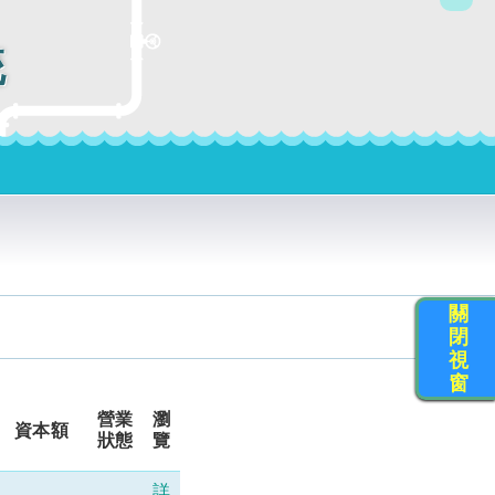
統
關
閉
視
窗
營業
瀏
資本額
狀態
覽
詳