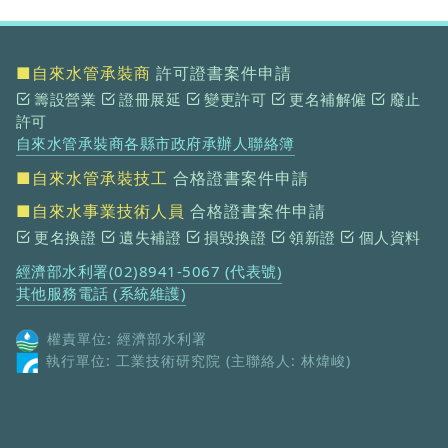
■自來水管承裝商
許可證書案件申請
籌設營業
證冊展延
變更許可
更名補解僱
廢止
許可
自來水管承裝商各縣市政府承辦人聯絡簿
■自來水管承裝技工
合格證書案件申請
■自來水事業技術人員
合格證書案件申請
更名換證
遺失補證
損毀換證
領新證
個人資料
經濟部水利署(02)8941-5067 (代表號)
其他服務電話 (系統維護)
權責單位: 經濟部水利署
執行單位: 工業技術研究院 (主聯絡人: 林煒峻)