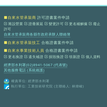
■自來水管承裝商
許可證書案件申請
籌設營業
證冊展延
變更許可
更名補解僱
廢止
許可
自來水管承裝商各縣市政府承辦人聯絡簿
■自來水管承裝技工
合格證書案件申請
■自來水事業技術人員
合格證書案件申請
更名換證
遺失補證
損毀換證
領新證
個人資料
經濟部水利署(02)8941-5067 (代表號)
其他服務電話 (系統維護)
權責單位: 經濟部水利署
執行單位: 工業技術研究院 (主聯絡人: 林煒峻)