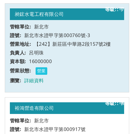
甲
7
昶鋐水電工程有限公司
新北市
新北市水證甲字第000760號-3
【242】新莊區中華路2段157號2樓
呂明珠
16000000
營業
詳細資料
甲
8
裕鴻營造有限公司
新北市
新北市水證甲字第000917號