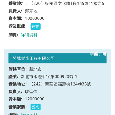
【220】板橋區文化路1段145號11樓之5
鄭宗地
10000000
停業
詳細資料
甲
9
翌城營造工程有限公司
新北市
新北市水證甲字第000920號-1
【242】新莊區福壽街124巷33號
廖聖偉
12000000
營業