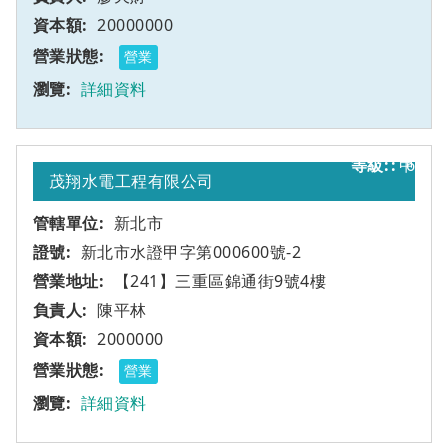
20000000
營業
詳細資料
甲
6
茂翔水電工程有限公司
新北市
新北市水證甲字第000600號-2
【241】三重區錦通街9號4樓
陳平林
2000000
營業
詳細資料