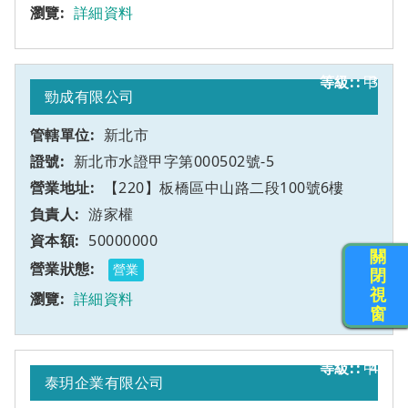
詳細資料
甲
3
勁成有限公司
新北市
新北市水證甲字第000502號-5
【220】板橋區中山路二段100號6樓
游家權
50000000
關
營業
閉
視
詳細資料
窗
甲
4
泰玥企業有限公司