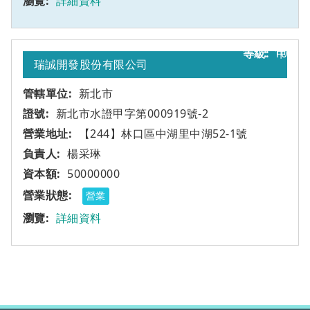
詳細資料
10
甲
瑞誠開發股份有限公司
新北市
新北市水證甲字第000919號-2
【244】林口區中湖里中湖52-1號
楊采琳
50000000
營業
詳細資料