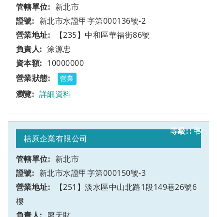
新北市
新北市水證甲字第000136號-2
【235】中和區華福街86號
涂源忠
10000000
營業
詳細資料
甲
5
桔原企業有限公司
新北市
新北市水證甲字第000150號-3
【251】淡水區中山北路1段149巷26號6
樓
廖天財