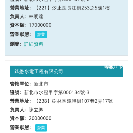
【221】汐止區長江街253之5號1樓
林明達
17000000
營業
詳細資料
甲
2
鋐懋水電工程有限公司
新北市
新北市水證甲字第000134號-3
【238】樹林區潭興街107巷2弄17號
陳立卿
20000000
營業