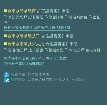
■自來水管承裝商
許可證書案件申請
籌設營業
證冊展延
變更許可
更名補解僱
廢止
許可
自來水管承裝商各縣市政府承辦人聯絡簿
■自來水管承裝技工
合格證書案件申請
■自來水事業技術人員
合格證書案件申請
更名換證
遺失補證
損毀換證
領新證
個人資料
經濟部水利署(02)8941-5067 (代表號)
其他服務電話 (系統維護)
權責單位: 經濟部水利署
執行單位: 工業技術研究院 (主聯絡人: 林煒峻)