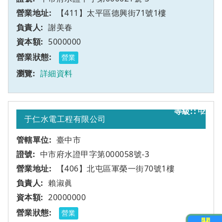
【411】太平區德興街71號1樓
謝美春
5000000
營業
詳細資料
甲
2
于仁水電工程有限公司
臺中市
中市府水證甲字第000058號-3
【406】北屯區軍榮一街70號1樓
賴淑眞
20000000
營業
關