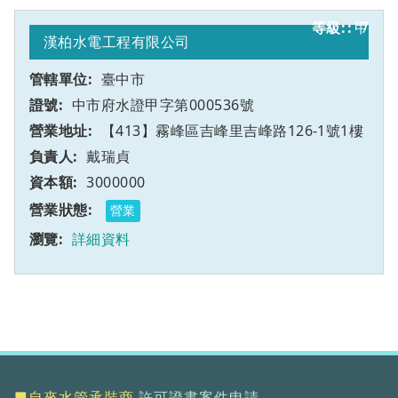
甲
7
漢柏水電工程有限公司
臺中市
中市府水證甲字第000536號
【413】霧峰區吉峰里吉峰路126-1號1樓
戴瑞貞
3000000
營業
詳細資料
■自來水管承裝商
許可證書案件申請