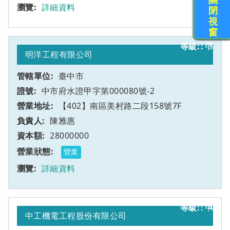
詳細資料
閉
視
窗
甲
3
明洋工程有限公司
臺中市
中市府水證甲字第000080號-2
【402】南區美村路二段158號7F
陳雅惠
28000000
營業
詳細資料
甲
4
中工機電工程股份有限公司