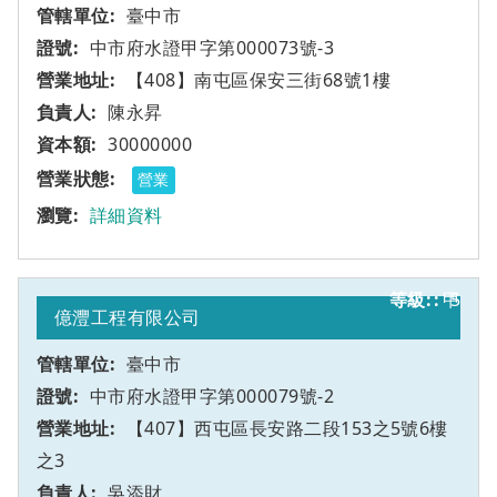
臺中市
中市府水證甲字第000073號-3
【408】南屯區保安三街68號1樓
陳永昇
30000000
營業
詳細資料
甲
5
億灃工程有限公司
臺中市
中市府水證甲字第000079號-2
【407】西屯區長安路二段153之5號6樓
之3
吳添財