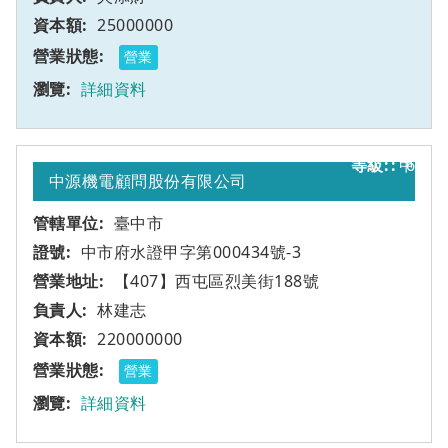
25000000
營業
詳細資料
甲
6
中源機電顧問股份有限公司
臺中市
中市府水證甲字第000434號-3
【407】西屯區烈美街188號
林建志
220000000
營業
詳細資料