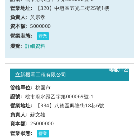
【320】中壢區五光二街25號1樓
吳宗孝
5000000
營業
詳細資料
乙
2
立新機電工程有限公司
桃園市
桃市府水證乙字第000069號-1
【334】八德區興隆街18巷6號
蘇文雄
25000000
營業