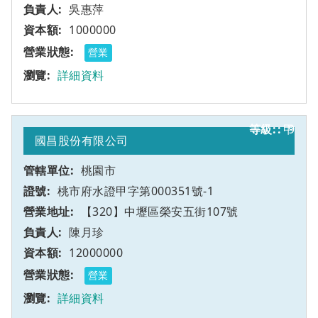
吳惠萍
1000000
營業
詳細資料
甲
9
國昌股份有限公司
桃園市
桃市府水證甲字第000351號-1
【320】中壢區榮安五街107號
陳月珍
12000000
營業
詳細資料