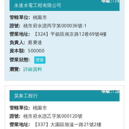
丙
7
永達水電工程有限公司
桃園市
桃市府水證丙字第000036號-1
【324】平鎮區南京路12巷69號4樓
蔡秉達
500000
營業
詳細資料
乙
8
昊泰工程行
桃園市
桃市府水證乙字第000120號
【337】大園區致遠一路21號2樓