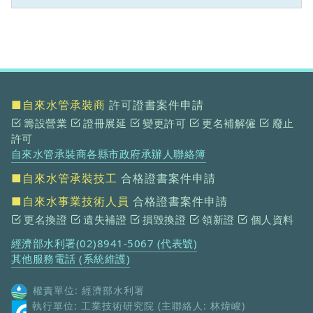
■自來水管承裝商
許可證書案件申請
籌設營業
證冊展延
變更許可
更名補解僱
廢止
許可
自來水管承裝商各縣市政府承辦人聯絡簿
■自來水管承裝技工
合格證書案件申請
■自來水事業技術人員
合格證書案件申請
更名換證
遺失補證
損毀換證
領新證
個人資料
經濟部水利署(02)8941-5067 (代表號)
其他服務電話 (系統維護)
權責單位: 經濟部水利署
執行單位: 工業技術研究院 (主聯絡人: 林煒峻)