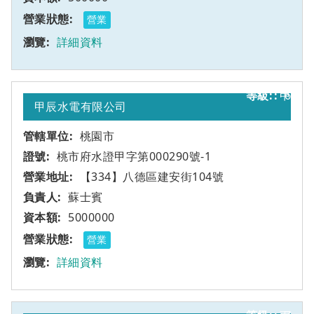
營業
詳細資料
甲
6
甲辰水電有限公司
桃園市
桃市府水證甲字第000290號-1
【334】八德區建安街104號
蘇士賓
5000000
營業
詳細資料