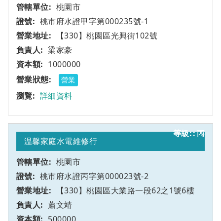
桃園市
桃市府水證甲字第000235號-1
【330】桃園區光興街102號
梁家豪
1000000
營業
詳細資料
丙
5
温馨家庭水電維修行
桃園市
桃市府水證丙字第000023號-2
【330】桃園區大業路一段62之1號6樓
蕭文靖
500000