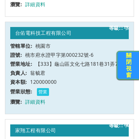
詳細資料
甲
3
台佑電科技工程有限公司
桃園市
桃市府水證甲字第000232號-6
關
閉
【333】龜山區文化七路181巷31弄7號
視
翁毓君
窗
120000000
營業
詳細資料
甲
4
家翔工程有限公司