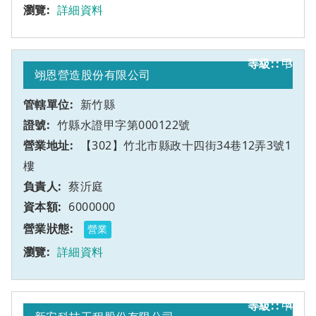
詳細資料
甲
3
翊恩營造股份有限公司
新竹縣
竹縣水證甲字第000122號
【302】竹北市縣政十四街34巷12弄3號1
樓
蔡沂庭
6000000
營業
詳細資料
甲
4