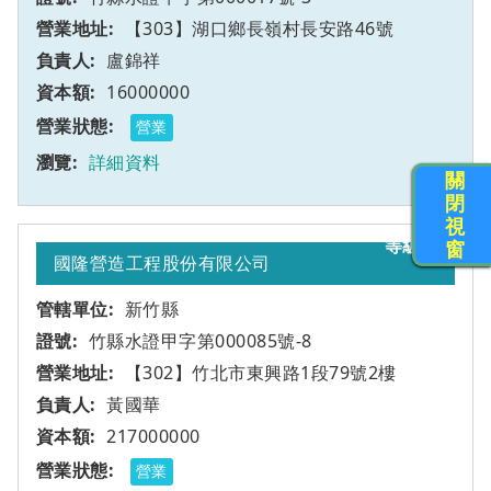
【303】湖口鄉長嶺村長安路46號
盧錦祥
16000000
營業
詳細資料
關
閉
視
甲
2
窗
國隆營造工程股份有限公司
新竹縣
竹縣水證甲字第000085號-8
【302】竹北市東興路1段79號2樓
黃國華
217000000
營業