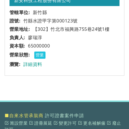
新安科技工程股份有限公司
新竹縣
竹縣水證甲字第000123號
【302】竹北市福興路755巷24號1樓
廖瑞淳
65000000
營業
詳細資料
■自來水管承裝商
許可證書案件申請
籌設營業
證冊展延
變更許可
更名補解僱
廢止