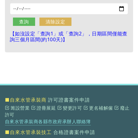
【如沒設定「查詢1」或「查詢2」，日期區間僅能查
詢三個月區間(約100天)】
■自來水管承裝商
許可證書案件申請
籌設營業
證冊展延
變更許可
更名補解僱
廢止
許可
自來水管承裝商各縣市政府承辦人聯絡簿
■自來水管承裝技工
合格證書案件申請