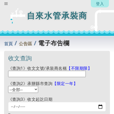
辦
登入
人】
自來水管承裝商
回
列
表
/
/
電子布告欄
首頁
公告區
收文查詢
《查詢1》收文文號/承裝商名稱
【不限期限】
《查詢2》承辦縣市查詢
【限定一年】
《查詢3》收文起訖日期
~