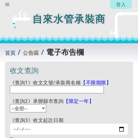
張馨
登入
文
自來水管承裝商
回
列
表
/
/
電子布告欄
首頁
公告區
收文查詢
《查詢1》收文文號/承裝商名稱
【不限期限】
《查詢2》承辦縣市查詢
【限定一年】
《查詢3》收文起訖日期
~