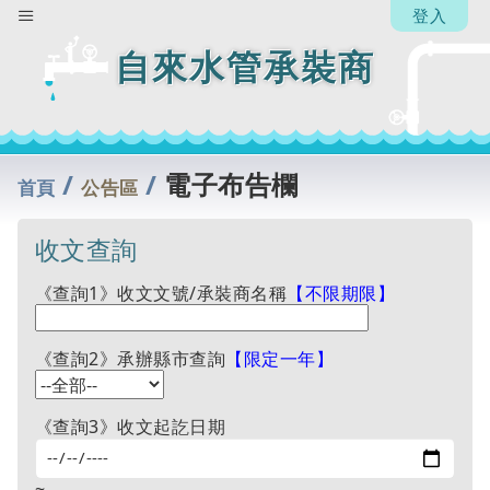
登入
自來水管承裝商
/
/
電子布告欄
首頁
公告區
收文查詢
《查詢1》收文文號/承裝商名稱
【不限期限】
《查詢2》承辦縣市查詢
【限定一年】
《查詢3》收文起訖日期
~