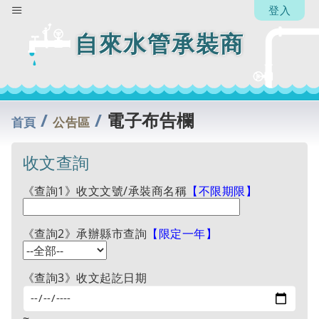
登入
自來水管承裝商
/
/
電子布告欄
首頁
公告區
收文查詢
《查詢1》收文文號/承裝商名稱
【不限期限】
《查詢2》承辦縣市查詢
【限定一年】
《查詢3》收文起訖日期
~