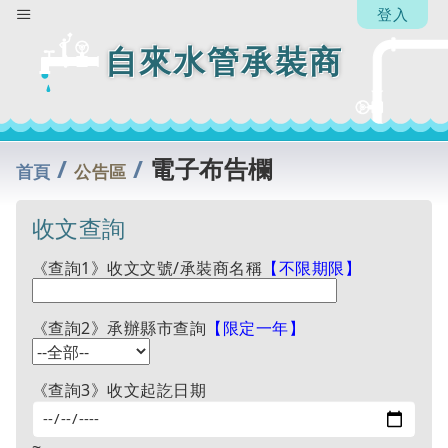
登入
【承
辦
自來水管承裝商
人】
劉雅
雯
回
/
/
電子布告欄
列
首頁
公告區
表
收文查詢
《查詢1》收文文號/承裝商名稱
【不限期限】
《查詢2》承辦縣市查詢
【限定一年】
《查詢3》收文起訖日期
~