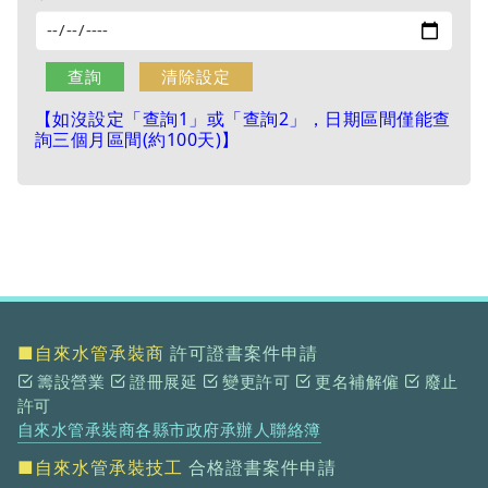
【如沒設定「查詢1」或「查詢2」，日期區間僅能查
詢三個月區間(約100天)】
■自來水管承裝商
許可證書案件申請
籌設營業
證冊展延
變更許可
更名補解僱
廢止
許可
自來水管承裝商各縣市政府承辦人聯絡簿
■自來水管承裝技工
合格證書案件申請