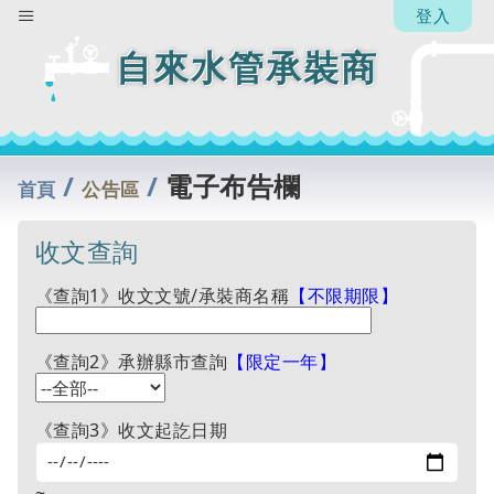
登入
自來水管承裝商
/
/
電子布告欄
首頁
公告區
收文查詢
《查詢1》收文文號/承裝商名稱
【不限期限】
《查詢2》承辦縣市查詢
【限定一年】
《查詢3》收文起訖日期
~