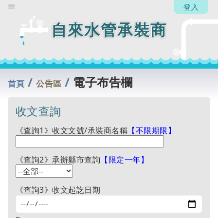
登入
自來水管承裝商
/
/
電子布告欄
首頁
公告區
收文查詢
《查詢1》收文文號/承裝商名稱
【不限期限】
《查詢2》承辦縣市查詢
【限定一年】
《查詢3》收文起訖日期
~