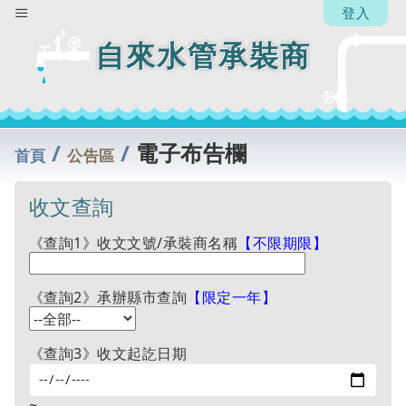
登入
自來水管承裝商
/
/
電子布告欄
首頁
公告區
收文查詢
《查詢1》收文文號/承裝商名稱
【不限期限】
《查詢2》承辦縣市查詢
【限定一年】
《查詢3》收文起訖日期
~