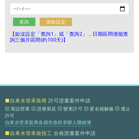
【如沒設定「查詢1」或「查詢2」，日期區間僅能查
詢三個月區間(約100天)】
■自來水管承裝商
許可證書案件申請
籌設營業
證冊展延
變更許可
更名補解僱
廢止
許可
自來水管承裝商各縣市政府承辦人聯絡簿
■自來水管承裝技工
合格證書案件申請