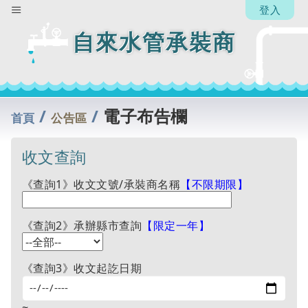
人】
登入
黃美
惠
自來水管承裝商
回
列
表
/
/
電子布告欄
首頁
公告區
收文查詢
《查詢1》收文文號/承裝商名稱
【不限期限】
《查詢2》承辦縣市查詢
【限定一年】
《查詢3》收文起訖日期
~