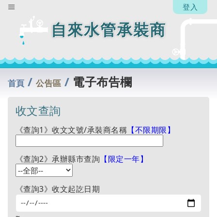
登入
自來水管承裝商
/
/
電子布告欄
首頁
公告區
收文查詢
《查詢1》收文文號/承裝商名稱
【不限期限】
《查詢2》承辦縣市查詢
【限定一年】
《查詢3》收文起訖日期
~