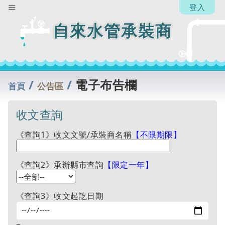
人】
登入
劉雅
雯
自來水管承裝商
回
列
表
/
/
電子布告欄
首頁
公告區
收文查詢
《查詢1》收文文號/承裝商名稱
【不限期限】
《查詢2》承辦縣市查詢
【限定一年】
《查詢3》收文起訖日期
~