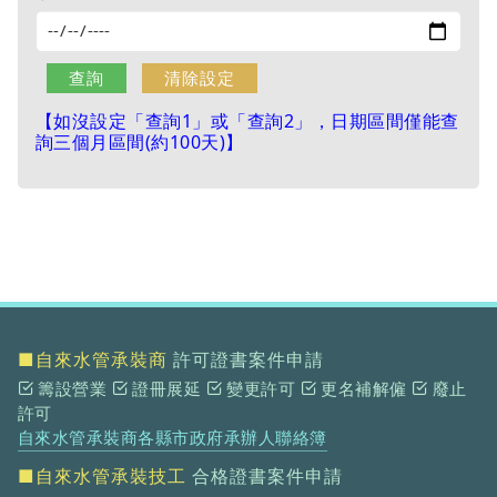
【如沒設定「查詢1」或「查詢2」，日期區間僅能查
詢三個月區間(約100天)】
■自來水管承裝商
許可證書案件申請
籌設營業
證冊展延
變更許可
更名補解僱
廢止
許可
自來水管承裝商各縣市政府承辦人聯絡簿
■自來水管承裝技工
合格證書案件申請