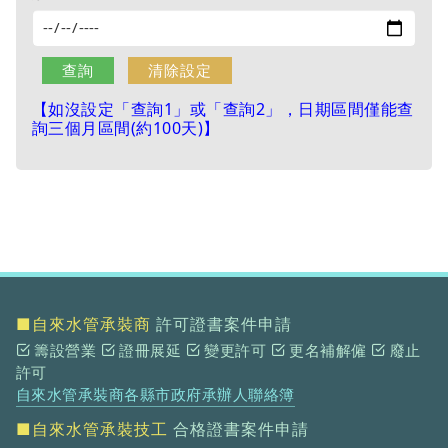
【如沒設定「查詢1」或「查詢2」，日期區間僅能查
詢三個月區間(約100天)】
■自來水管承裝商
許可證書案件申請
籌設營業
證冊展延
變更許可
更名補解僱
廢止
許可
自來水管承裝商各縣市政府承辦人聯絡簿
■自來水管承裝技工
合格證書案件申請