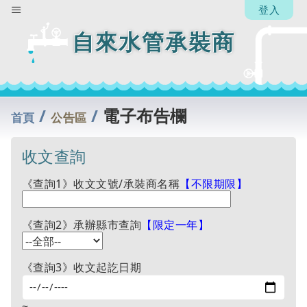
辦
登入
人】
自來水管承裝商
回
列
表
/
/
電子布告欄
首頁
公告區
收文查詢
《查詢1》收文文號/承裝商名稱
【不限期限】
《查詢2》承辦縣市查詢
【限定一年】
《查詢3》收文起訖日期
~