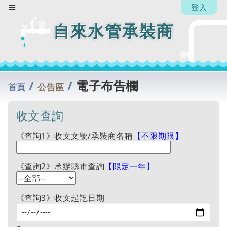
登入
自來水管承裝商
/
/
電子布告欄
首頁
公告區
收文查詢
《查詢1》收文文號/承裝商名稱
【不限期限】
《查詢2》承辦縣市查詢
【限定一年】
《查詢3》收文起訖日期
~