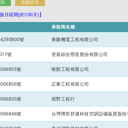
月區間(約100天)】
承裝商名稱
290800號
東隆機電工程有限公司
011號
登基綜合營造股份有限公司
06855號
唯郡工程有限公司
06856號
正秉工程有限公司
06835號
視野工程行
06846號
台灣博世舒適科技空調設備販賣股份