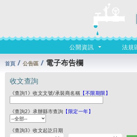
公開資訊
法規
/
/
電子布告欄
首頁
公告區
收文查詢
《查詢1》收文文號/承裝商名稱
【不限期限】
《查詢2》承辦縣市查詢
【限定一年】
《查詢3》收文起訖日期