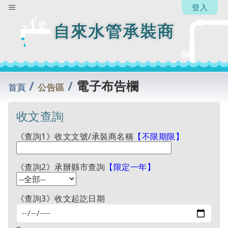
登入
自來水管承裝商
/
/
電子布告欄
首頁
公告區
收文查詢
《查詢1》收文文號/承裝商名稱
【不限期限】
《查詢2》承辦縣市查詢
【限定一年】
《查詢3》收文起訖日期
~