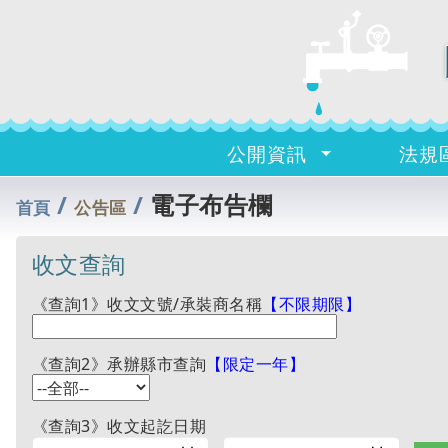
公開資訊
法規
/
/
電子布告欄
首頁
公告區
收文查詢
《查詢1》收文文號/承裝商名稱
【不限期限】
《查詢2》承辦縣市查詢
【限定一年】
《查詢3》收文起訖日期