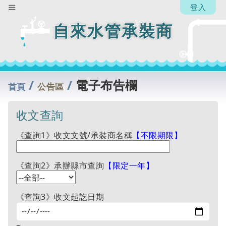
登入
自來水管承裝商
/
/
電子布告欄
首頁
公告區
收文查詢
《查詢1》收文文號/承裝商名稱
【不限期限】
《查詢2》承辦縣市查詢
【限定一年】
《查詢3》收文起訖日期
~