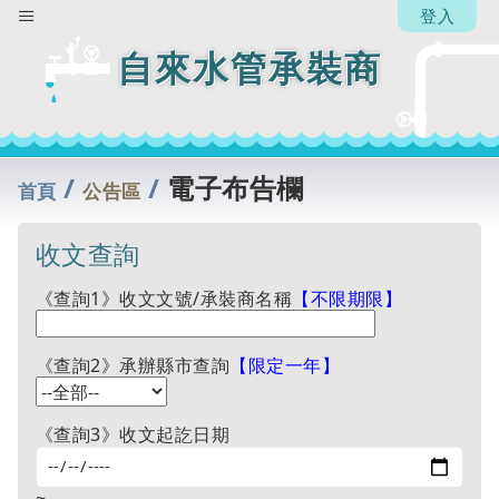
登入
自來水管承裝商
/
/
電子布告欄
首頁
公告區
收文查詢
《查詢1》收文文號/承裝商名稱
【不限期限】
《查詢2》承辦縣市查詢
【限定一年】
《查詢3》收文起訖日期
~