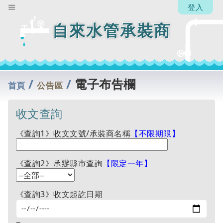
【承
登入
辦
人】
自來水管承裝商
楊省
中
回
列
/
/
電子布告欄
表
首頁
公告區
收文查詢
《查詢1》收文文號/承裝商名稱
【不限期限】
《查詢2》承辦縣市查詢
【限定一年】
《查詢3》收文起訖日期
~