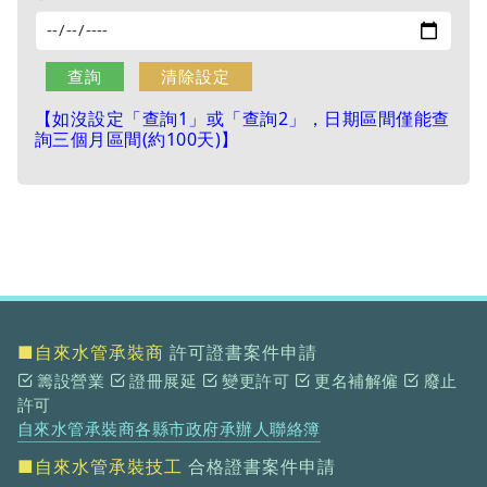
【如沒設定「查詢1」或「查詢2」，日期區間僅能查
詢三個月區間(約100天)】
■自來水管承裝商
許可證書案件申請
籌設營業
證冊展延
變更許可
更名補解僱
廢止
許可
自來水管承裝商各縣市政府承辦人聯絡簿
■自來水管承裝技工
合格證書案件申請