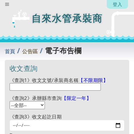
登入
自來水管承裝商
/
/
電子布告欄
首頁
公告區
收文查詢
《查詢1》收文文號/承裝商名稱
【不限期限】
《查詢2》承辦縣市查詢
【限定一年】
《查詢3》收文起訖日期
~