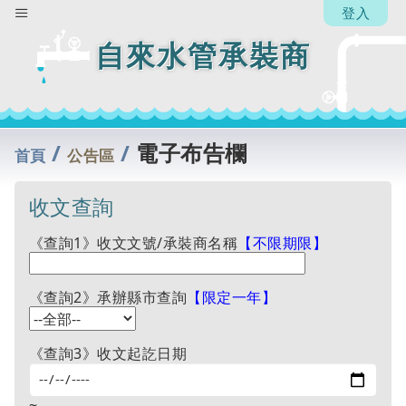
登入
自來水管承裝商
/
/
電子布告欄
首頁
公告區
收文查詢
《查詢1》收文文號/承裝商名稱
【不限期限】
《查詢2》承辦縣市查詢
【限定一年】
《查詢3》收文起訖日期
~