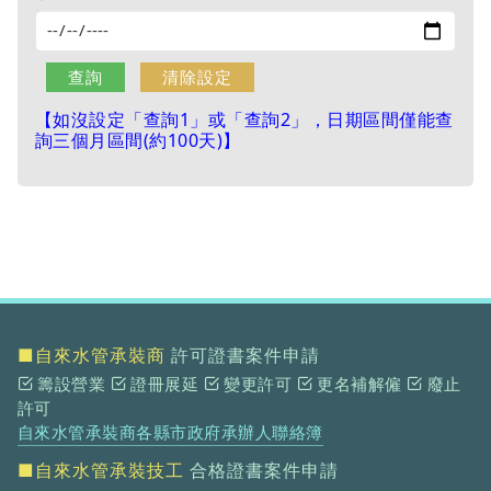
【如沒設定「查詢1」或「查詢2」，日期區間僅能查
詢三個月區間(約100天)】
■自來水管承裝商
許可證書案件申請
籌設營業
證冊展延
變更許可
更名補解僱
廢止
許可
自來水管承裝商各縣市政府承辦人聯絡簿
■自來水管承裝技工
合格證書案件申請