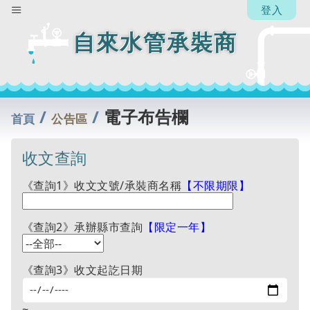
【承
登入
辦
人】
自來水管承裝商
楊省
中
回
列
/
/
電子布告欄
表
首頁
公告區
收文查詢
《查詢1》收文文號/承裝商名稱
【不限期限】
《查詢2》承辦縣市查詢
【限定一年】
《查詢3》收文起訖日期
~