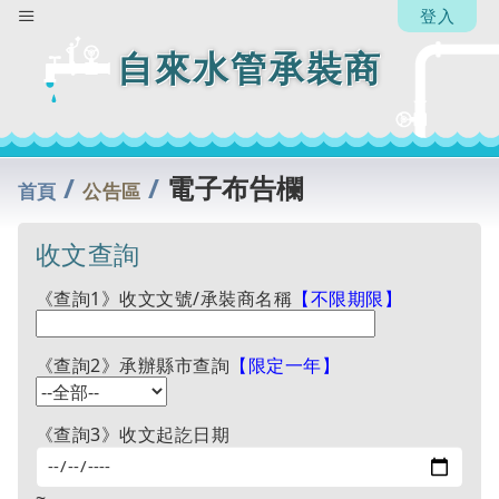
【承
登入
辦
人】
自來水管承裝商
楊省
中
回
列
/
/
電子布告欄
表
首頁
公告區
收文查詢
《查詢1》收文文號/承裝商名稱
【不限期限】
《查詢2》承辦縣市查詢
【限定一年】
《查詢3》收文起訖日期
~