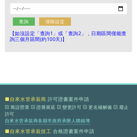
【如沒設定「查詢1」或「查詢2」，日期區間僅能查
詢三個月區間(約100天)】
■自來水管承裝商
許可證書案件申請
籌設營業
證冊展延
變更許可
更名補解僱
廢止
許可
自來水管承裝商各縣市政府承辦人聯絡簿
■自來水管承裝技工
合格證書案件申請