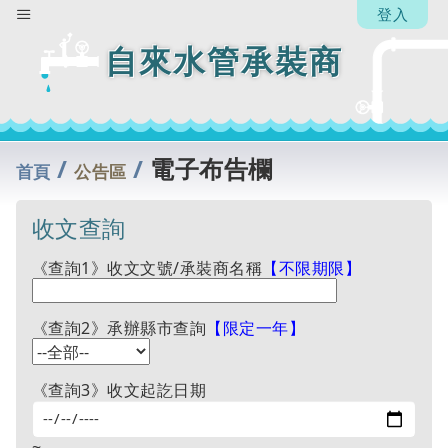
登入
自來水管承裝商
/
/
電子布告欄
首頁
公告區
收文查詢
《查詢1》收文文號/承裝商名稱
【不限期限】
《查詢2》承辦縣市查詢
【限定一年】
《查詢3》收文起訖日期
~